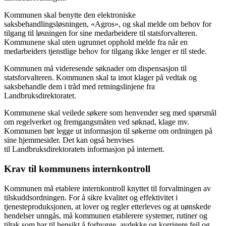
Kommunen skal benytte den elektroniske
saksbehandlingsløsningen, «Agros», og skal melde om behov for
tilgang til løsningen for sine medarbeidere til statsforvalteren.
Kommunene skal uten ugrunnet opphold melde fra når en
medarbeiders tjenstlige behov for tilgang ikke lenger er til stede.
Kommunen må videresende søknader om dispensasjon til
statsforvalteren. Kommunen skal ta imot klager på vedtak og
saksbehandle dem i tråd med retningslinjene fra
Landbruksdirektoratet.
Kommunene skal veilede søkere som henvender seg med spørsmål
om regelverket og fremgangsmåten ved søknad, klage mv.
Kommunen bør legge ut informasjon til søkerne om ordningen på
sine hjemmesider. Det kan også henvises
til Landbruksdirektoratets informasjon på internett.
Krav til kommunens internkontroll
Kommunen må etablere internkontroll knyttet til forvaltningen av
tilskuddsordningen. For å sikre kvalitet og effektivitet i
tjenesteproduksjonen, at lover og regler etterleves og at uønskede
hendelser unngås, må kommunen etablerere systemer, rutiner og
tiltak som har til hensikt å forbygge, avdekke og korrigere feil og