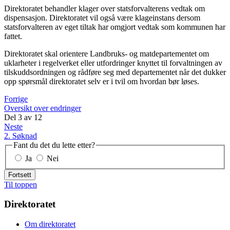
Direktoratet behandler klager over statsforvalterens vedtak om
dispensasjon. Direktoratet vil også være klageinstans dersom
statsforvalteren av eget tiltak har omgjort vedtak som kommunen har
fattet.
Direktoratet skal orientere Landbruks- og matdepartementet om
uklarheter i regelverket eller utfordringer knyttet til forvaltningen av
tilskuddsordningen og rådføre seg med departementet når det dukker
opp spørsmål direktoratet selv er i tvil om hvordan bør løses.
Forrige
Oversikt over endringer
Del
3
av
12
Neste
2. Søknad
Fant du det du lette etter?
Ja
Nei
Fortsett
Til toppen
Direktoratet
Om direktoratet