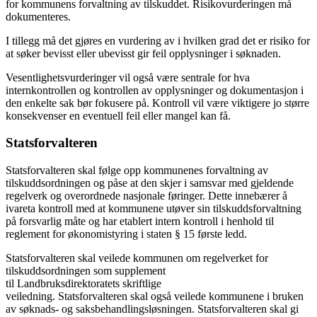
for kommunens forvaltning av tilskuddet. Risikovurderingen må
dokumenteres.
I tillegg må det gjøres en vurdering av i hvilken grad det er risiko for
at søker bevisst eller ubevisst gir feil opplysninger i søknaden.
Vesentlighetsvurderinger vil også være sentrale for hva
internkontrollen og kontrollen av opplysninger og dokumentasjon i
den enkelte sak bør fokusere på. Kontroll vil være viktigere jo større
konsekvenser en eventuell feil eller mangel kan få.
Statsforvalteren
Statsforvalteren skal følge opp kommunenes forvaltning av
tilskuddsordningen og påse at den skjer i samsvar med gjeldende
regelverk og overordnede nasjonale føringer. Dette innebærer å
ivareta kontroll med at kommunene utøver sin tilskuddsforvaltning
på forsvarlig måte og har etablert intern kontroll i henhold til
reglement for økonomistyring i staten § 15 første ledd.
Statsforvalteren skal veilede kommunen om regelverket for
tilskuddsordningen som supplement
til Landbruksdirektoratets skriftlige
veiledning. Statsforvalteren skal også veilede kommunene i bruken
av søknads- og saksbehandlingsløsningen. Statsforvalteren skal gi