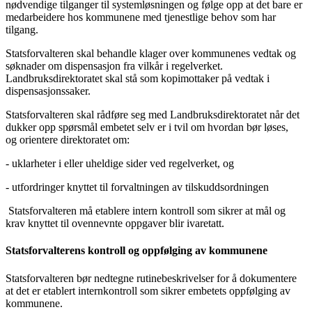
nødvendige tilganger til systemløsningen og følge opp at det bare er
medarbeidere hos kommunene med tjenestlige behov som har
tilgang.
Statsforvalteren skal behandle klager over kommunenes vedtak og
søknader om dispensasjon fra vilkår i regelverket.
Landbruksdirektoratet skal stå som kopimottaker på vedtak i
dispensasjonssaker.
Statsforvalteren skal rådføre seg med Landbruksdirektoratet når det
dukker opp spørsmål embetet selv er i tvil om hvordan bør løses,
og orientere direktoratet om:
- uklarheter i eller uheldige sider ved regelverket, og
- utfordringer knyttet til forvaltningen av tilskuddsordningen
Statsforvalteren må etablere intern kontroll som sikrer at mål og
krav knyttet til ovennevnte oppgaver blir ivaretatt.
Statsforvalterens kontroll og oppfølging av kommunene
Statsforvalteren bør nedtegne rutinebeskrivelser for å dokumentere
at det er etablert internkontroll som sikrer embetets oppfølging av
kommunene.