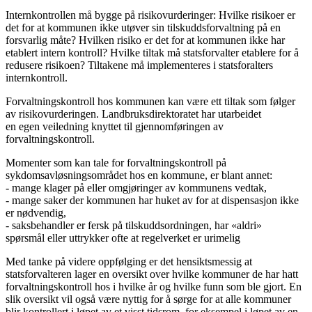
Internkontrollen må bygge på risikovurderinger: Hvilke risikoer er
det for at kommunen ikke utøver sin tilskuddsforvaltning på en
forsvarlig måte? Hvilken risiko er det for at kommunen ikke har
etablert intern kontroll? Hvilke tiltak må statsforvalter etablere for å
redusere risikoen? Tiltakene må implementeres i statsforalters
internkontroll.
Forvaltningskontroll hos kommunen kan være ett tiltak som følger
av risikovurderingen. Landbruksdirektoratet har utarbeidet
en egen veiledning knyttet til gjennomføringen av
forvaltningskontroll.
Momenter som kan tale for forvaltningskontroll på
sykdomsavløsningsområdet hos en kommune, er blant annet:
- mange klager på eller omgjøringer av kommunens vedtak,
- mange saker der kommunen har huket av for at dispensasjon ikke
er nødvendig,
- saksbehandler er fersk på tilskuddsordningen, har «aldri»
spørsmål eller uttrykker ofte at regelverket er urimelig
Med tanke på videre oppfølging er det hensiktsmessig at
statsforvalteren lager en oversikt over hvilke kommuner de har hatt
forvaltningskontroll hos i hvilke år og hvilke funn som ble gjort. En
slik oversikt vil også være nyttig for å sørge for at alle kommuner
blir kontrollert i løpet av et visst tidsrom, for eksempel i løpet av en