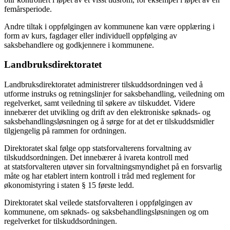
femårsperiode.
Andre tiltak i oppfølgingen av kommunene kan være opplæring i
form av kurs, fagdager eller individuell oppfølging av
saksbehandlere og godkjennere i kommunene.
Landbruksdirektoratet
Landbruksdirektoratet administrerer tilskuddsordningen ved å
utforme instruks og retningslinjer for saksbehandling, veiledning om
regelverket, samt veiledning til søkere av tilskuddet. Videre
innebærer det utvikling og drift av den elektroniske søknads- og
saksbehandlingsløsningen og å sørge for at det er tilskuddsmidler
tilgjengelig på rammen for ordningen.
Direktoratet skal følge opp statsforvalterens forvaltning av
tilskuddsordningen. Det innebærer å ivareta kontroll med
at statsforvalteren utøver sin forvaltningsmyndighet på en forsvarlig
måte og har etablert intern kontroll i tråd med reglement for
økonomistyring i staten § 15 første ledd.
Direktoratet skal veilede statsforvalteren i oppfølgingen av
kommunene, om søknads- og saksbehandlingsløsningen og om
regelverket for tilskuddsordningen.