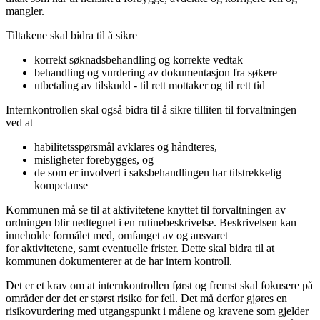
mangler.
Tiltakene skal bidra til å sikre
korrekt søknadsbehandling og korrekte vedtak
behandling og vurdering av dokumentasjon fra søkere
utbetaling av tilskudd - til rett mottaker og til rett tid
Internkontrollen skal også bidra til å sikre tilliten til forvaltningen
ved at
habilitetsspørsmål avklares og håndteres,
misligheter forebygges, og
de som er involvert i saksbehandlingen har tilstrekkelig
kompetanse
Kommunen må se til at aktivitetene knyttet til forvaltningen av
ordningen blir nedtegnet i en rutinebeskrivelse. Beskrivelsen kan
inneholde formålet med, omfanget av og ansvaret
for aktivitetene, samt eventuelle frister. Dette skal bidra til at
kommunen dokumenterer at de har intern kontroll.
Det er et krav om at internkontrollen først og fremst skal fokusere på
områder der det er størst risiko for feil. Det må derfor gjøres en
risikovurdering med utgangspunkt i målene og kravene som gjelder