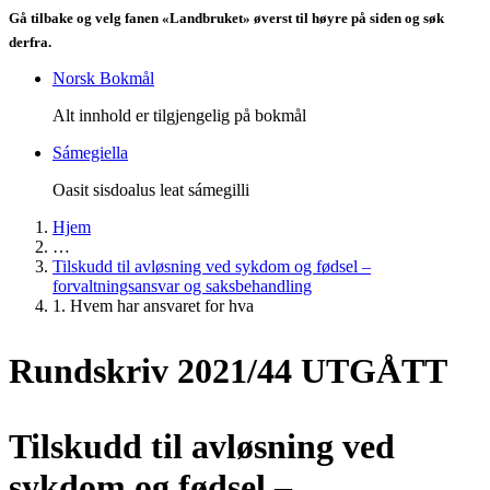
Gå tilbake og velg fanen «Landbruket» øverst til høyre på siden og søk
derfra.
Norsk Bokmål
Alt innhold er tilgjengelig på bokmål
Sámegiella
Oasit sisdoalus leat sámegilli
Hjem
…
Tilskudd til avløsning ved sykdom og fødsel –
forvaltningsansvar og saksbehandling
1. Hvem har ansvaret for hva
Rundskriv 2021/44 UTGÅTT
Tilskudd til avløsning ved
sykdom og fødsel –