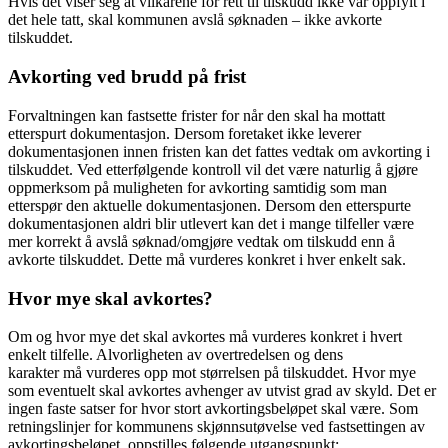
Hvis det viser seg at vilkårene for rett til tilskudd ikke var oppfylt i
det hele tatt, skal kommunen avslå søknaden – ikke avkorte
tilskuddet.
Avkorting ved brudd på frist
Forvaltningen kan fastsette frister for når den skal ha mottatt
etterspurt dokumentasjon. Dersom foretaket ikke leverer
dokumentasjonen innen fristen kan det fattes vedtak om avkorting i
tilskuddet. Ved etterfølgende kontroll vil det være naturlig å gjøre
oppmerksom på muligheten for avkorting samtidig som man
etterspør den aktuelle dokumentasjonen. Dersom den etterspurte
dokumentasjonen aldri blir utlevert kan det i mange tilfeller være
mer korrekt å avslå søknad/omgjøre vedtak om tilskudd enn å
avkorte tilskuddet. Dette må vurderes konkret i hver enkelt sak.
Hvor mye skal avkortes?
Om og hvor mye det skal avkortes må vurderes konkret i hvert
enkelt tilfelle. Alvorligheten av overtredelsen og dens
karakter må vurderes opp mot størrelsen på tilskuddet. Hvor mye
som eventuelt skal avkortes avhenger av utvist grad av skyld. Det er
ingen faste satser for hvor stort avkortingsbeløpet skal være. Som
retningslinjer for kommunens skjønnsutøvelse ved fastsettingen av
avkortingsbeløpet, oppstilles følgende utgangspunkt: