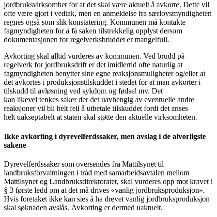
jordbruksvirksomhet for at det skal være aktuelt å avkorte. Dette vil
ofte være gjort i vedtak, men en anmeldelse fra særlovsmyndigheten
regnes også som slik konstatering. Kommunen må kontakte
fagmyndigheten for å få saken tilstrekkelig opplyst dersom
dokumentasjonen for regelverksbruddet er mangelfull.
Avkorting skal alltid vurderes av kommunen. Ved brudd på
regelverk for jordbruksdrift er det imidlertid ofte naturlig at
fagmyndigheten benytter sine egne reaksjonsmuligheter og/eller at
det avkortes i produksjonstilskuddet i stedet for at man avkorter i
tilskudd til avløsning ved sykdom og fødsel mv. Det
kan likevel tenkes saker der det uavhengig av eventuelle andre
reaksjoner vil bli helt feil å utbetale tilskuddet fordi det anses
helt uakseptabelt at staten skal støtte den aktuelle virksomheten.
Ikke avkorting i dyrevelferdssaker, men avslag i de alvorligste
sakene
Dyrevelferdssaker som oversendes fra Mattilsynet til
landbruksforvaltningen i tråd med samarbeidsavtalen mellom
Mattilsynet og Landbruksdirektoratet, skal vurderes opp mot kravet i
§ 3 første ledd om at det må drives «vanlig jordbruksproduksjon».
Hvis foretaket ikke kan sies å ha drevet vanlig jordbruksproduksjon
skal søknaden avslås. Avkorting er dermed uaktuelt.