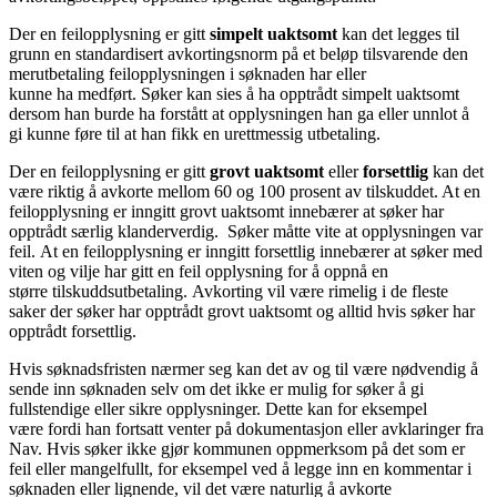
Der en feilopplysning er gitt
simpelt uaktsomt
kan det legges til
grunn en standardisert avkortingsnorm på et beløp tilsvarende den
merutbetaling feilopplysningen i søknaden har eller
kunne ha medført. Søker kan sies å ha opptrådt simpelt uaktsomt
dersom han burde ha forstått at opplysningen han ga eller unnlot å
gi kunne føre til at han fikk en urettmessig utbetaling.
Der en feilopplysning er gitt
grovt uaktsomt
eller
forsettlig
kan det
være riktig å avkorte mellom 60 og 100 prosent av tilskuddet. At en
feilopplysning er inngitt grovt uaktsomt innebærer at søker har
opptrådt særlig klanderverdig. Søker måtte vite at opplysningen var
feil. At en feilopplysning er inngitt forsettlig innebærer at søker med
viten og vilje har gitt en feil opplysning for å oppnå en
større tilskuddsutbetaling. Avkorting vil være rimelig i de fleste
saker der søker har opptrådt grovt uaktsomt og alltid hvis søker har
opptrådt forsettlig.
Hvis søknadsfristen nærmer seg kan det av og til være nødvendig å
sende inn søknaden selv om det ikke er mulig for søker å gi
fullstendige eller sikre opplysninger. Dette kan for eksempel
være fordi han fortsatt venter på dokumentasjon eller avklaringer fra
Nav. Hvis søker ikke gjør kommunen oppmerksom på det som er
feil eller mangelfullt, for eksempel ved å legge inn en kommentar i
søknaden eller lignende, vil det være naturlig å avkorte