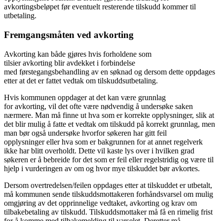
avkortingsbeløpet før eventuelt resterende tilskudd kommer til
utbetaling.
Fremgangsmåten ved avkorting
Avkorting kan både gjøres hvis forholdene som
tilsier avkorting blir avdekket i forbindelse
med førstegangsbehandling av en søknad og dersom dette oppdages
etter at det er fattet vedtak om tilskuddsutbetaling.
Hvis kommunen oppdager at det kan være grunnlag
for avkorting, vil det ofte være nødvendig å undersøke saken
nærmere. Man må finne ut hva som er korrekte opplysninger, slik at
det blir mulig å fatte et vedtak om tilskudd på korrekt grunnlag, men
man bør også undersøke hvorfor søkeren har gitt feil
opplysninger eller hva som er bakgrunnen for at annet regelverk
ikke har blitt overholdt. Dette vil kaste lys over i hvilken grad
søkeren er å bebreide for det som er feil eller regelstridig og være til
hjelp i vurderingen av om og hvor mye tilskuddet bør avkortes.
Dersom overtredelsen/feilen oppdages etter at tilskuddet er utbetalt,
må kommunen sende tilskuddsmottakeren forhåndsvarsel om mulig
omgjøring av det opprinnelige vedtaket, avkorting og krav om
tilbakebetaling av tilskudd. Tilskuddsmottaker må få en rimelig frist
for å komme med tilbakemelding til varselet. Deretter må