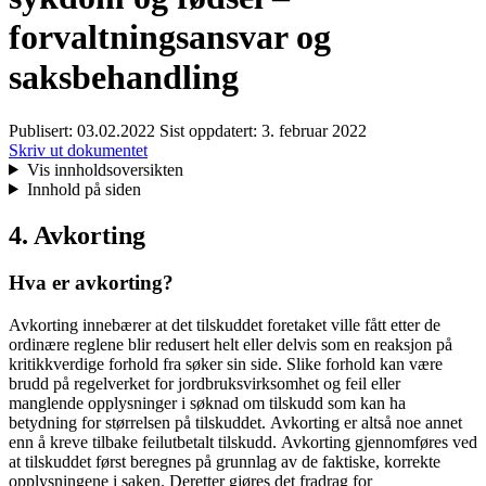
forvaltningsansvar og
saksbehandling
Publisert:
03.02.2022
Sist oppdatert:
3. februar 2022
Skriv ut dokumentet
Vis innholdsoversikten
Innhold på siden
4. Avkorting
Hva er avkorting?
Avkorting innebærer at det tilskuddet foretaket ville fått etter de
ordinære reglene blir redusert helt eller delvis som en reaksjon på
kritikkverdige forhold fra søker sin side. Slike forhold kan være
brudd på regelverket for jordbruksvirksomhet og feil eller
manglende opplysninger i søknad om tilskudd som kan ha
betydning for størrelsen på tilskuddet. Avkorting er altså noe annet
enn å kreve tilbake feilutbetalt tilskudd. Avkorting gjennomføres ved
at tilskuddet først beregnes på grunnlag av de faktiske, korrekte
opplysningene i saken. Deretter gjøres det fradrag for