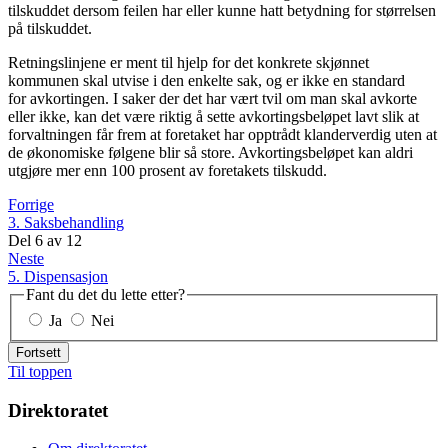
tilskuddet dersom feilen har eller kunne hatt betydning for størrelsen
på tilskuddet.
Retningslinjene er ment til hjelp for det konkrete skjønnet
kommunen skal utvise i den enkelte sak, og er ikke en standard
for avkortingen. I saker der det har vært tvil om man skal avkorte
eller ikke, kan det være riktig å sette avkortingsbeløpet lavt slik at
forvaltningen får frem at foretaket har opptrådt klanderverdig uten at
de økonomiske følgene blir så store. Avkortingsbeløpet kan aldri
utgjøre mer enn 100 prosent av foretakets tilskudd.
Forrige
3. Saksbehandling
Del
6
av
12
Neste
5. Dispensasjon
Fant du det du lette etter?
Ja
Nei
Fortsett
Til toppen
Direktoratet