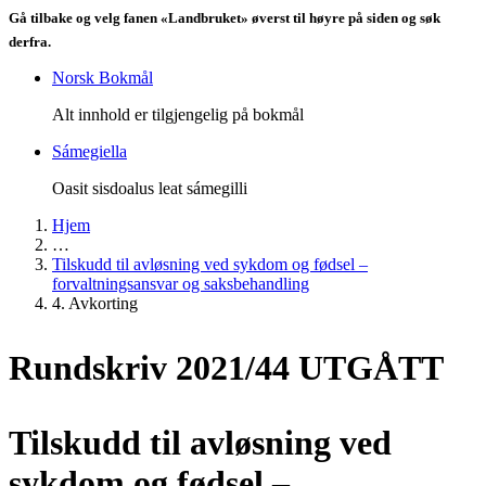
Gå tilbake og velg fanen «Landbruket» øverst til høyre på siden og søk
derfra.
Norsk Bokmål
Alt innhold er tilgjengelig på bokmål
Sámegiella
Oasit sisdoalus leat sámegilli
Hjem
…
Tilskudd til avløsning ved sykdom og fødsel –
forvaltningsansvar og saksbehandling
4. Avkorting
Rundskriv 2021/44 UTGÅTT
Tilskudd til avløsning ved
sykdom og fødsel –