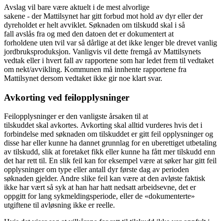
Avslag vil bare være aktuelt i de mest alvorlige
sakene - der Mattilsynet har gitt forbud mot hold av dyr eller der
dyreholdet er helt avviklet. Søknaden om tilskudd skal i så
fall avslås fra og med den datoen det er dokumentert at
forholdene uten tvil var så dårlige at det ikke lenger ble drevet vanlig
jordbruksproduksjon. Vanligvis vil dette fremgå av Mattilsynets
vedtak eller i hvert fall av rapportene som har ledet frem til vedtaket
om nekt/avvikling. Kommunen må innhente rapportene fra
Mattilsynet dersom vedtaket ikke gir noe klart svar.
Avkorting ved feilopplysninger
Feilopplysninger er den vanligste årsaken til at
tilskuddet skal avkortes. Avkorting skal alltid vurderes hvis det i
forbindelse med søknaden om tilskuddet er gitt feil opplysninger og
disse har eller kunne ha dannet grunnlag for en uberettiget utbetaling
av tilskudd, slik at foretaket fikk eller kunne ha fått mer tilskudd enn
det har rett til. En slik feil kan for eksempel være at søker har gitt feil
opplysninger om type eller antall dyr første dag av perioden
søknaden gjelder. Andre slike feil kan være at den avløste faktisk
ikke har vært så syk at han har hatt nedsatt arbeidsevne, det er
oppgitt for lang sykmeldingsperiode, eller de «dokumenterte»
utgiftene til avløsning ikke er reelle.