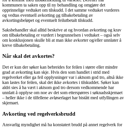
kommunen ta saken opp til ny behandling og omgjøre det
opprinnelige vedtaket om tilskudd. I det samme vedtaket vurderes
og vedtas eventuell avkorting
og
tilbakebetaling av
avkortingsbeløpet og eventuelt feilutbetalt tilskudd.
Saksbehandler skal alltid beskrive at og hvordan avkorting og krav
om tilbakebetaling er vurdert i begrunnelsen i vedtaket – også selv
om konklusjonen skulle bli at man ikke avkorter og/eller unnlater å
kreve tilbakebetaling.
Når skal det avkortes?
Det er kun der søker kan bebreides for feilen i større eller mindre
grad at avkorting kan skje. Hvis den som handlet i strid med
regelverket eller ga feil opplysninger var i aktsom god tro, altså ikke
kan lastes for feilen, skal det ikke avkortes i tilskuddet. Søker kan
aldri sies å ha vært i aktsom god tro dersom vedkommende har
unnlatt å opplyse om noe av det som etterspørres i søknadsskjemaet
– heller ikke i de tilfellene avløserlaget har bistått med utfyllingen av
skjemaet.
Avkorting ved regelverksbrudd
Ansvarlig myndighet må ha konstatert brudd på annet regelverk for