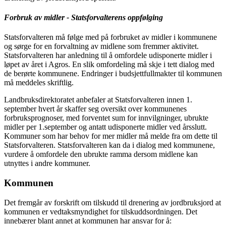
Forbruk av midler - Statsforvalterens oppfølging
Statsforvalteren må følge med på forbruket av midler i kommunene
og sørge for en forvaltning av midlene som fremmer aktivitet.
Statsforvalteren har anledning til å omfordele udisponerte midler i
løpet av året i Agros. En slik omfordeling må skje i tett dialog med
de berørte kommunene. Endringer i budsjettfullmakter til kommunen
må meddeles skriftlig.
Landbruksdirektoratet anbefaler at Statsforvalteren innen 1.
september hvert år skaffer seg oversikt over kommunenes
forbruksprognoser, med forventet sum for innvilgninger, ubrukte
midler per 1.september og antatt udisponerte midler ved årsslutt.
Kommuner som har behov for mer midler må melde fra om dette til
Statsforvalteren. Statsforvalteren kan da i dialog med kommunene,
vurdere å omfordele den ubrukte ramma dersom midlene kan
utnyttes i andre kommuner.
Kommunen
Det fremgår av forskrift om tilskudd til drenering av jordbruksjord at
kommunen er vedtaksmyndighet for tilskuddsordningen. Det
innebærer blant annet at kommunen har ansvar for å: