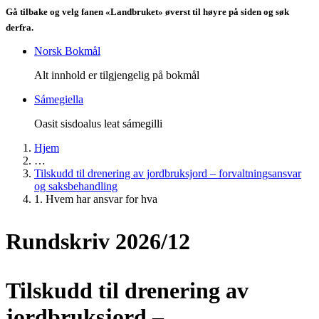
Gå tilbake og velg fanen «Landbruket» øverst til høyre på siden og søk
derfra.
Norsk Bokmål
Alt innhold er tilgjengelig på bokmål
Sámegiella
Oasit sisdoalus leat sámegilli
Hjem
…
Tilskudd til drenering av jordbruksjord – forvaltningsansvar
og saksbehandling
1. Hvem har ansvar for hva
Rundskriv 2026/12
Tilskudd til drenering av
jordbruksjord –