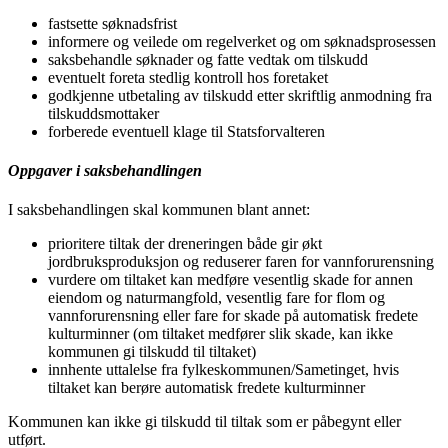
fastsette søknadsfrist
informere og veilede om regelverket og om søknadsprosessen
saksbehandle søknader og fatte vedtak om tilskudd
eventuelt foreta stedlig kontroll hos foretaket
godkjenne utbetaling av tilskudd etter skriftlig anmodning fra
tilskuddsmottaker
forberede eventuell klage til Statsforvalteren
Oppgaver i saksbehandlingen
I saksbehandlingen skal kommunen blant annet:
prioritere tiltak der dreneringen både gir økt
jordbruksproduksjon og reduserer faren for vannforurensning
vurdere om tiltaket kan medføre vesentlig skade for annen
eiendom og naturmangfold, vesentlig fare for flom og
vannforurensning eller fare for skade på automatisk fredete
kulturminner (om tiltaket medfører slik skade, kan ikke
kommunen gi tilskudd til tiltaket)
innhente uttalelse fra fylkeskommunen/Sametinget, hvis
tiltaket kan berøre automatisk fredete kulturminner
Kommunen kan ikke gi tilskudd til tiltak som er påbegynt eller
utført.