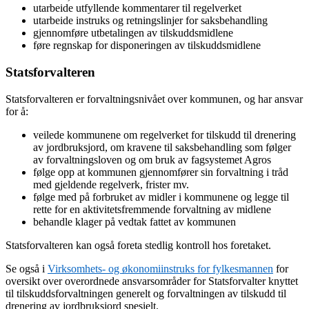
utarbeide utfyllende kommentarer til regelverket
utarbeide instruks og retningslinjer for saksbehandling
gjennomføre utbetalingen av tilskuddsmidlene
føre regnskap for disponeringen av tilskuddsmidlene
Statsforvalteren
Statsforvalteren er forvaltningsnivået over kommunen, og har ansvar
for å:
veilede kommunene om regelverket for tilskudd til drenering
av jordbruksjord, om kravene til saksbehandling som følger
av forvaltningsloven og om bruk av fagsystemet Agros
følge opp at kommunen gjennomfører sin forvaltning i tråd
med gjeldende regelverk, frister mv.
følge med på forbruket av midler i kommunene og legge til
rette for en aktivitetsfremmende forvaltning av midlene
behandle klager på vedtak fattet av kommunen
Statsforvalteren kan også foreta stedlig kontroll hos foretaket.
Se også i
Virksomhets- og økonomiinstruks for fylkesmannen
for
oversikt over overordnede ansvarsområder for Statsforvalter knyttet
til tilskuddsforvaltningen generelt og forvaltningen av tilskudd til
drenering av jordbruksjord spesielt.