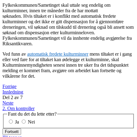
Fylkeskommunen/Sametinget skal uttale seg endelig om
kulturminner, innen tre måneder fra de har mottatt
søknaden. Hvis tiltaket er i konflikt med automatisk fredete
kulturminner og det ikke er gitt dispensasjon for å gjennomføre
dreneringen, vil søknad om tilskudd til drenering også bli ansett som
søknad om dispensasjon etter kulturminneloven.
Fylkeskommunen/Sametinget vil da innhente endelig avgjørelse fra
Riksantikvaren.
Ved funn av
automatisk fredete kulturminner
mens tiltaket er i gang
eller ved fare for at tiltaket kan ødelegge et kulturminne, skal
Kulturminnemyndigheten senest innen tre uker fra det tidspunktet
melding er kommet fram, avgjøre om arbeidet kan fortsette og
vilkårene for det.
Forrige
Innledning
Del
2
av
7
Neste
2. Om kontroller
Fant du det du lette etter?
Ja
Nei
Fortsett