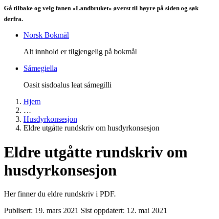
Gå tilbake og velg fanen «Landbruket» øverst til høyre på siden og søk
derfra.
Norsk Bokmål
Alt innhold er tilgjengelig på bokmål
Sámegiella
Oasit sisdoalus leat sámegilli
Hjem
…
Husdyrkonsesjon
Eldre utgåtte rundskriv om husdyrkonsesjon
Eldre utgåtte rundskriv om
husdyrkonsesjon
Her finner du eldre rundskriv i PDF.
Publisert:
19. mars 2021
Sist oppdatert:
12. mai 2021