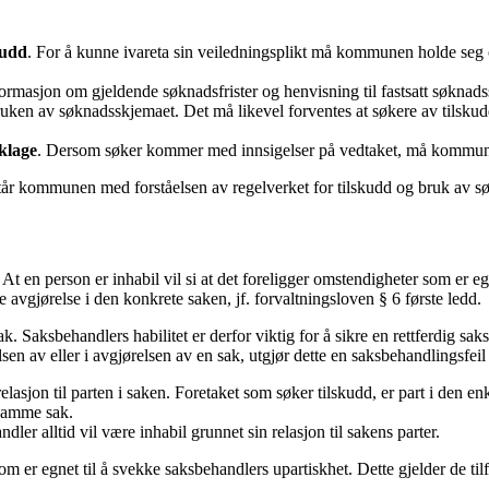
kudd
. For å kunne ivareta sin veiledningsplikt må kommunen holde seg
formasjon om gjeldende søknadsfrister og henvisning til fastsatt søknadssk
en av søknadsskjemaet. Det må likevel forventes at søkere av tilskudd i 
.
klage
. Dersom søker kommer med innsigelser på vedtaket, må kommune
istår kommunen med forståelsen av regelverket for tilskudd og bruk av 
At en person er inhabil vil si at det foreligger omstendigheter som er egn
fe avgjørelse i den konkrete saken, jf. forvaltningsloven § 6 første ledd.
k. Saksbehandlers habilitet er derfor viktig for å sikre en rettferdig sak
elsen av eller i avgjørelsen av en sak, utgjør dette en saksbehandlingsfei
lasjon til parten i saken. Foretaket som søker tilskudd, er part i den en
i samme sak.
dler alltid vil være inhabil grunnet sin relasjon til sakens parter.
 er egnet til å svekke saksbehandlers upartiskhet. Dette gjelder de tilf