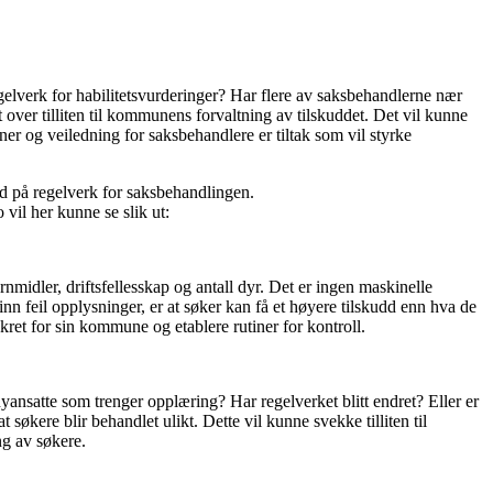
gelverk for habilitetsvurderinger? Har flere av saksbehandlerne nær
t over tilliten til kommunens forvaltning av tilskuddet. Det vil kunne
er og veiledning for saksbehandlere er tiltak som vil styrke
dd på regelverk for saksbehandlingen.
 vil her kunne se slik ut:
idler, driftsfellesskap og antall dyr. Det er ingen maskinelle
n feil opplysninger, er at søker kan få et høyere tilskudd enn hva de
kret for sin kommune og etablere rutiner for kontroll.
nyansatte som trenger opplæring? Har regelverket blitt endret? Eller er
 søkere blir behandlet ulikt. Dette vil kunne svekke tilliten til
ng av søkere.