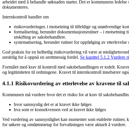
arbeidet med å behandle søknaden starter. Det er kommunens ledelse som 
dokumenteres.
Internkontroll handler om
risikovurderinger, i motsetning til tilfeldige og unødvendige kon
formalisering, herunder dokumentasjonsrutiner – i motsetning t
utskifting av saksbehandlere.
systematisering, herunder rutiner for oppfølging av etterlevelse
God praksis for en helhetlig risikovurdering vil være at mislighetsvur
uredelig for å oppnå en urettmessig fordel.
Se kapittel 5.1.2 Vurdere r
Formålet med krav til kontroll med saksbehandlingen er todelt. Kravene 
og legitimiteten til ordningene. Kravet til internkontroll innebærer o
4.1.1 Risikovurdering av etterlevelse av kravene til 
Kommunen må vurdere hvor det er risiko for at krav til saksbehandling
hvor sannsynlig det er at kravet ikke følges
hva som er konsekvensen ved at kravet ikke følges
Ved vurdering av sannsynlighet kan momenter som etablerte rutiner,
for søkere og omdømmetap for forvaltningen være aktuelt å vurdere.