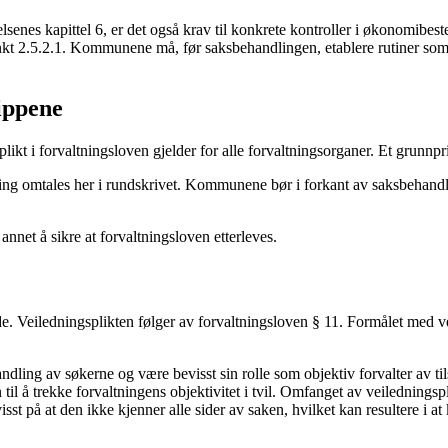
senes kapittel 6, er det også krav til konkrete kontroller i økonomibeste
.5.2.1. Kommunene må, før saksbehandlingen, etablere rutiner som sik
sippene
likt i forvaltningsloven gjelder for alle forvaltningsorganer. Et grunnpr
ning omtales her i rundskrivet. Kommunene bør i forkant av saksbehandli
nnet å sikre at forvaltningsloven etterleves.
Veiledningsplikten følger av forvaltningsloven § 11. Formålet med veile
.
ing av søkerne og være bevisst sin rolle som objektiv forvalter av tilsk
 til å trekke forvaltningens objektivitet i tvil. Omfanget av veilednings
sst på at den ikke kjenner alle sider av saken, hvilket kan resultere i 