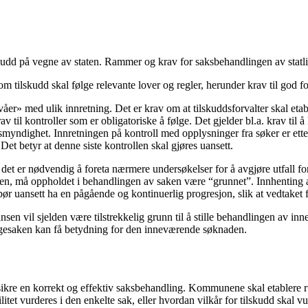
 på vegne av staten. Rammer og krav for saksbehandlingen av statlige
ilskudd skal følge relevante lover og regler, herunder krav til god for
ivåer» med ulik innretning. Det er krav om at tilskuddsforvalter skal eta
av til kontroller som er obligatoriske å følge. Det gjelder bl.a. krav til
myndighet. Innretningen på kontroll med opplysninger fra søker er ette
et betyr at denne siste kontrollen skal gjøres uansett.
t er nødvendig å foreta nærmere undersøkelser for å avgjøre utfall for
ngen, må oppholdet i behandlingen av saken være “grunnet”. Innhenting a
uansett ha en pågående og kontinuerlig progresjon, slik at vedtaket fa
nsen vil sjelden være tilstrekkelig grunn til å stille behandlingen av i
 klagesaken kan få betydning for den inneværende søknaden.
kre en korrekt og effektiv saksbehandling. Kommunene skal etablere rut
ilitet vurderes i den enkelte sak, eller hvordan vilkår for tilskudd ska