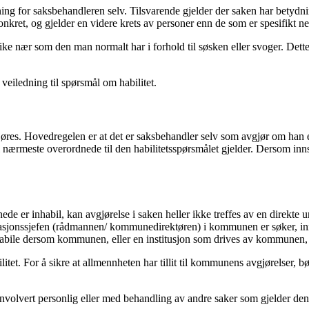
ng for saksbehandleren selv. Tilsvarende gjelder der saken har betydnin
kret, og gjelder en videre krets av personer enn de som er spesifikt nev
like nær som den man normalt har i forhold til søsken eller svoger. Dett
 veiledning til spørsmål om habilitet.
gjøres. Hovedregelen er at det er saksbehandler selv som avgjør om han 
 nærmeste overordnede til den habilitetsspørsmålet gjelder. Dersom innsig
ede er inhabil, kan avgjørelse i saken heller ikke treffes av en direkt
asjonssjefen (rådmannen/ kommunedirektøren) i kommunen er søker, in
habile dersom kommunen, eller en institusjon som drives av kommunen, 
litet. For å sikre at allmennheten har tillit til kommunens avgjørelser
olvert personlig eller med behandling av andre saker som gjelder den s