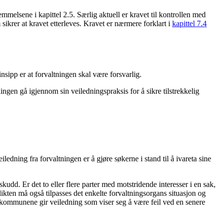
mmelsene i kapittel 2.5. Særlig aktuell er kravet til kontrollen med
rer at kravet etterleves. Kravet er nærmere forklart i
kapittel 7.4
insipp er at forvaltningen skal være forsvarlig.
ngen gå igjennom sin veiledningspraksis for å sikre tilstrekkelig
dning fra forvaltningen er å gjøre søkerne i stand til å ivareta sine
udd. Er det to eller flere parter med motstridende interesser i en sak,
plikten må også tilpasses det enkelte forvaltningsorgans situasjon og
at kommunene gir veiledning som viser seg å være feil ved en senere