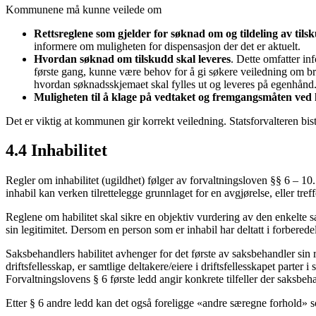
Kommunene må kunne veilede om
Rettsreglene som gjelder for søknad om og tildeling av tils
informere om muligheten for dispensasjon der det er aktuelt.
Hvordan søknad om tilskudd skal leveres
. Dette omfatter in
første gang, kunne være behov for å gi søkere veiledning om bruk
hvordan søknadsskjemaet skal fylles ut og leveres på egenhånd
Muligheten til å klage på vedtaket og fremgangsmåten ved 
Det er viktig at kommunen gir korrekt veiledning. Statsforvalteren b
4.4 Inhabilitet
Regler om inhabilitet (ugildhet) følger av forvaltningsloven §§ 6 – 10. 
inhabil kan verken tilrettelegge grunnlaget for en avgjørelse, eller tref
Reglene om habilitet skal sikre en objektiv vurdering av den enkelte sa
sin legitimitet. Dersom en person som er inhabil har deltatt i forbered
Saksbehandlers habilitet avhenger for det første av saksbehandler sin re
driftsfellesskap, er samtlige deltakere/eiere i driftsfellesskapet parter 
Forvaltningslovens § 6 første ledd angir konkrete tilfeller der saksbehan
Etter § 6 andre ledd kan det også foreligge «andre særegne forhold» som