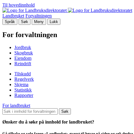
Til hovedinnhold
Landbruket
Forvaltningen
Språk
Søk
Meny
Lukk
For forvaltningen
Jordbruk
Skogbruk
Eiendom
Reindrift
Tilskudd
Regelverk
Skjema
Statistikk
Rapporter
For landbruket
Søk
Ønsker du å søke på innhold for landbruket?
Gå tilbake og velg fanen «Landbruket» øverst til høyre på siden og søk derfra.