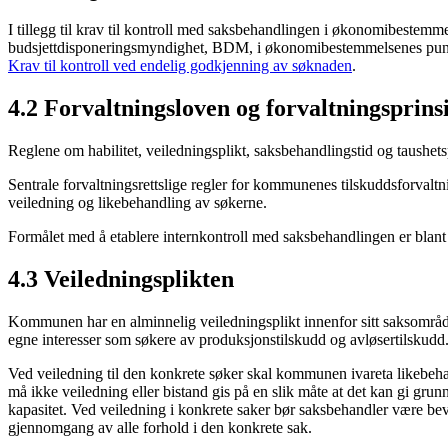
I tillegg til krav til kontroll med saksbehandlingen i økonomibestemmel
budsjettdisponeringsmyndighet, BDM, i økonomibestemmelsenes punkt 2
Krav til kontroll ved endelig godkjenning av søknaden
.
4.2 Forvaltningsloven og forvaltningsprin
Reglene om habilitet, veiledningsplikt, saksbehandlingstid og taushetsp
Sentrale forvaltningsrettslige regler for kommunenes tilskuddsforvalt
veiledning og likebehandling av søkerne.
Formålet med å etablere internkontroll med saksbehandlingen er blant a
4.3 Veiledningsplikten
Kommunen har en alminnelig veiledningsplikt innenfor sitt saksområde. 
egne interesser som søkere av produksjonstilskudd og avløsertilskudd
Ved veiledning til den konkrete søker skal kommunen ivareta likebehandl
må ikke veiledning eller bistand gis på en slik måte at det kan gi grunn
kapasitet. Ved veiledning i konkrete saker bør saksbehandler være bevi
gjennomgang av alle forhold i den konkrete sak.