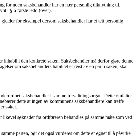
g for noen saksbehandler har en nær personlig tilknytning til.
nt i § 6 første ledd (over).
e gjelder for eksempel dersom saksbehandler har et tett personlig
er inhabil i den konkrete saken. Saksbehandler må derfor gjøre denne
elser om saksbehandlers habilitet er reist av en part i saken, skal
e underordnet saksbehandler i samme forvaltningsorgan. Dette omfatter
nebærer dette at ingen av kommunens saksbehandlere kan treffe
er søker.
, bør likevel søknader fra ordføreren behandles på samme måte som ved
amme parten, bør det også vurderes om dette er egnet til å påvirke