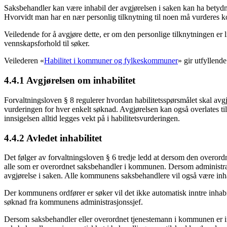
Saksbehandler kan være inhabil der avgjørelsen i saken kan ha betydni
Hvorvidt man har en nær personlig tilknytning til noen må vurderes kon
Veiledende for å avgjøre dette, er om den personlige tilknytningen er 
vennskapsforhold til søker.
Veilederen «
Habilitet i kommuner og fylkeskommuner
» gir utfyllende
4.4.1 Avgjørelsen om inhabilitet
Forvaltningsloven § 8 regulerer hvordan habilitetsspørsmålet skal av
vurderingen for hver enkelt søknad. Avgjørelsen kan også overlates til
innsigelsen alltid legges vekt på i habilitetsvurderingen.
4.4.2 Avledet inhabilitet
Det følger av forvaltningsloven § 6 tredje ledd at dersom den overordn
alle som er overordnet saksbehandler i kommunen. Dersom administr
avgjørelse i saken. Alle kommunens saksbehandlere vil også være in
Der kommunens ordfører er søker vil det ikke automatisk inntre inhabi
søknad fra kommunens administrasjonssjef.
Dersom saksbehandler eller overordnet tjenestemann i kommunen er inv