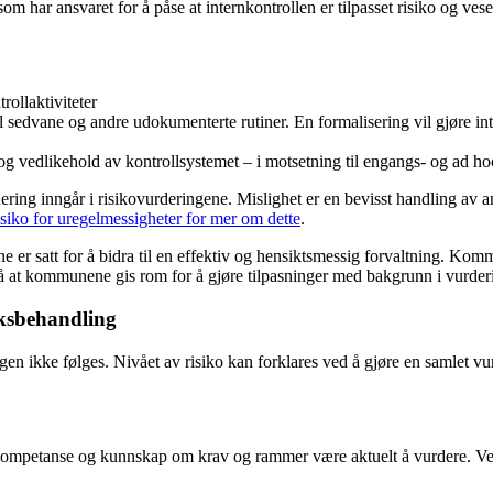
har ansvaret for å påse at internkontrollen er tilpasset risiko og vesen
trollaktiviteter
il sedvane og andre udokumenterte rutiner. En formalisering vil gjøre 
 og vedlikehold av kontrollsystemet – i motsetning til engangs- og ad hoc
dering inngår i risikovurderingene. Mislighet er en bevisst handling av
isiko for uregelmessigheter for mer om dette
.
er satt for å bidra til en effektiv og hensiktsmessig forvaltning. Kommu
gså at kommunene gis rom for å gjøre tilpasninger med bakgrunn i vurder
saksbehandling
en ikke følges. Nivået av risiko kan forklares ved å gjøre en samlet v
 kompetanse og kunnskap om krav og rammer være aktuelt å vurdere. V