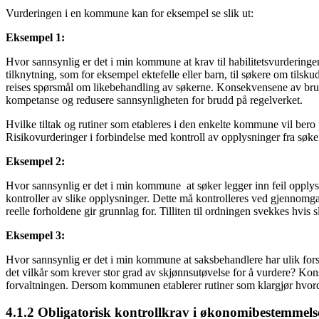
Vurderingen i en kommune kan for eksempel se slik ut:
Eksempel 1:
Hvor sannsynlig er det i min kommune at krav til habilitetsvurderinge
tilknytning, som for eksempel ektefelle eller barn, til søkere om tilsk
reises spørsmål om likebehandling av søkerne. Konsekvensene av brudd 
kompetanse og redusere sannsynligheten for brudd på regelverket.
Hvilke tiltak og rutiner som etableres i den enkelte kommune vil bero
Risikovurderinger i forbindelse med kontroll av opplysninger fra søke
Eksempel 2:
Hvor sannsynlig er det i min kommune at søker legger inn feil opplysn
kontroller av slike opplysninger. Dette må kontrolleres ved gjennomga
reelle forholdene gir grunnlag for. Tilliten til ordningen svekkes hvi
Eksempel 3:
Hvor sannsynlig er det i min kommune at saksbehandlere har ulik forstå
det vilkår som krever stor grad av skjønnsutøvelse for å vurdere? Konsek
forvaltningen. Dersom kommunen etablerer rutiner som klargjør hvordan 
4.1.2 Obligatorisk kontrollkrav i økonomibestemmels