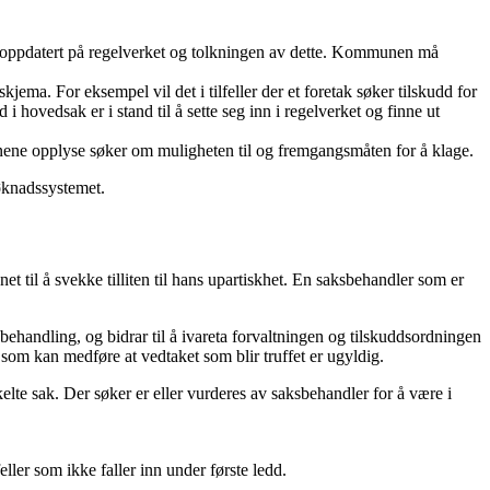
 oppdatert på regelverket og tolkningen av dette. Kommunen må
jema. For eksempel vil det i tilfeller der et foretak søker tilskudd for
hovedsak er i stand til å sette seg inn i regelverket og finne ut
ne opplyse søker om muligheten til og fremgangsmåten for å klage.
søknadssystemet.
et til å svekke tilliten til hans upartiskhet. En saksbehandler som er
sbehandling, og bidrar til å ivareta forvaltningen og tilskuddsordningen
l som kan medføre at vedtaket som blir truffet er ugyldig.
kelte sak. Der søker er eller vurderes av saksbehandler for å være i
eller som ikke faller inn under første ledd.