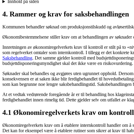
Innhold på siden
4. Rammer og krav for saksbehandlingen
Kommunen behandler søknad om produksjonstilskudd og avløsertilskudd
Økonomibestemmelsene stiller krav om at behandlingen av søknader om t
Innretningen av økonomiregelverkets krav til kontroll er stilt på to «n
som regelverket omtaler som internkontroll. I tillegg er det konkrete kr
Saksbehandling
. Det samme gjelder kontroll med budsjettdisponerings
budsjettdisponeringsmyndighet skal det ikke være en risikovurdering. D
Søknader skal behandles og avgjøres uten ugrunnet opphold. Dersom de
konsekvensen er at saken ikke blir ferdigbehandlet til hovedutbetali
som kan begrunne noe lengre saksbehandlingstid. Saksbehandlingen bør 
At et vedtak vedrørende foregående år er til behandling hos klageinsta
ferdigbehandlet innen rimelig tid. Dette gjelder selv om utfallet av
4.1 Økonomiregelverkets krav om kontroll
Økonomiregelverkets krav om å etablere internkontroll handler om å si
Det kan for eksempel være å etablere rutiner som sikrer at krav til hab