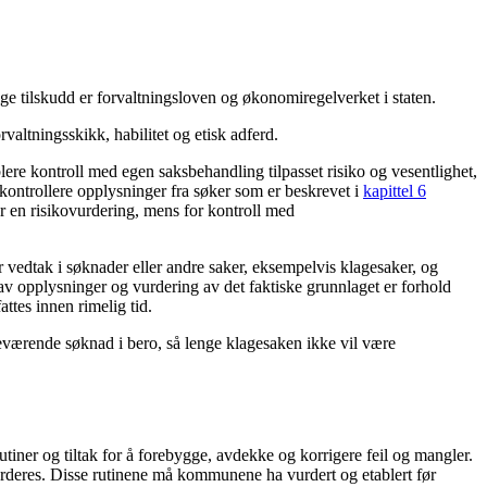
 tilskudd er forvaltningsloven og økonomiregelverket i staten.
valtningsskikk, habilitet og etisk adferd.
blere kontroll med egen saksbehandling tilpasset risiko og vesentlighet,
 å kontrollere opplysninger fra søker som er beskrevet i
kapittel 6
r en risikovurdering, mens for kontroll med
 vedtak i søknader eller andre saker, eksempelvis klagesaker, og
v opplysninger og vurdering av det faktiske grunnlaget er forhold
ttes innen rimelig tid.
nneværende søknad i bero, så lenge klagesaken ikke vil være
iner og tiltak for å forebygge, avdekke og korrigere feil og mangler.
l vurderes. Disse rutinene må kommunene ha vurdert og etablert før