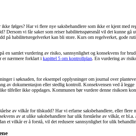
r ikke følges? Har vi flere nye saksbehandlere som ikke er kjent med re
udd? Dersom vi får saker som reiser habilitetsspørsmål vil det kunne gå u
på habilitetsregelverket kan bli store. Kurs om regelverket, gode rutin
 på en samlet vurdering av risiko, sannsynlighet og konsekvens for bru
r er nærmere forklart i
kapittel 5 om kontrollplan
. En vurdering av risiko
inger i søknaden, for eksempel opplysninger om journal over plantevernm
ng av dokumentasjon eller stedlig kontroll. Konsekvensen ved å legge in
s slike tilfeller ikke oppdages. Kommunen bør vurdere denne risikoen kon
else av vilkår for tilskudd? Har vi erfarne saksbehandlere, eller flere 
vens av at ulike saksbehandlere har ulik forståelse av vilkår, er bl.a. at
et vilkår er å forstå, vil det redusere sannsynlighet for ulik behandli
ene