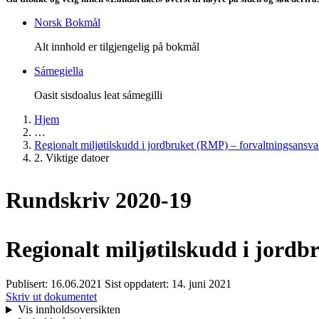
Norsk Bokmål
Alt innhold er tilgjengelig på bokmål
Sámegiella
Oasit sisdoalus leat sámegilli
Hjem
…
Regionalt miljøtilskudd i jordbruket (RMP) – forvaltningsansv
2. Viktige datoer
Rundskriv 2020-19
Regionalt miljøtilskudd i jord
Publisert:
16.06.2021
Sist oppdatert:
14. juni 2021
Skriv ut dokumentet
Vis innholdsoversikten