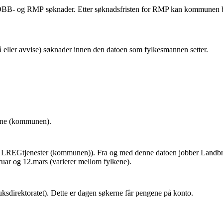
hhv. OBB- og RMP søknader. Etter søknadsfristen for RMP kan kommun
eller avvise) søknader innen den datoen som fylkesmannen setter.
adene (kommunen).
 i LREGtjenester (kommunen)). Fra og med denne datoen jobber Landbruk
ruar og 12.mars (varierer mellom fylkene).
ksdirektoratet). Dette er dagen søkerne får pengene på konto.