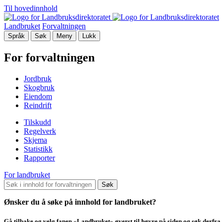
Til hovedinnhold
Landbruket
Forvaltningen
Språk
Søk
Meny
Lukk
For forvaltningen
Jordbruk
Skogbruk
Eiendom
Reindrift
Tilskudd
Regelverk
Skjema
Statistikk
Rapporter
For landbruket
Søk
Ønsker du å søke på innhold for landbruket?
Gå tilbake og velg fanen «Landbruket» øverst til høyre på siden og søk derfra.