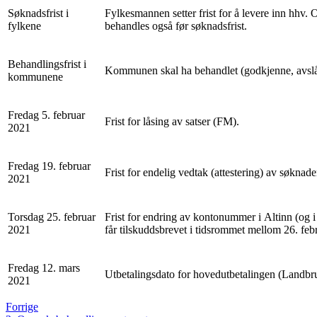
Søknadsfrist i
Fylkesmannen setter frist for å levere inn 
fylkene
behandles også før søknadsfrist.
Behandlingsfrist i
Kommunen skal ha behandlet (godkjenne, avslå 
kommunene
Fredag 5. februar
Frist for låsing av satser (FM).
2021
Fredag 19. februar
Frist for endelig vedtak (attestering) av søkn
2021
Torsdag 25. februar
Frist for endring av kontonummer i Altinn (og
2021
får tilskuddsbrevet i tidsrommet mellom 26. feb
Fredag 12. mars
Utbetalingsdato for hovedutbetalingen (Landbru
2021
Forrige