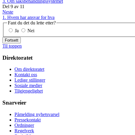
3. Om saksbehandlingssystemet
Del
9
av
11
Neste
1. Hvem har ansvar for hva
Fant du det du lette etter?
Ja
Nei
Fortsett
Til toppen
Direktoratet
Om direktoratet
Kontakt oss
Ledige stillinger
Sosiale medier
Tilgjengelighet
Snarveier
Påmelding nyhetsvarsel
Pressekontakt
Ordninger
Regelverk