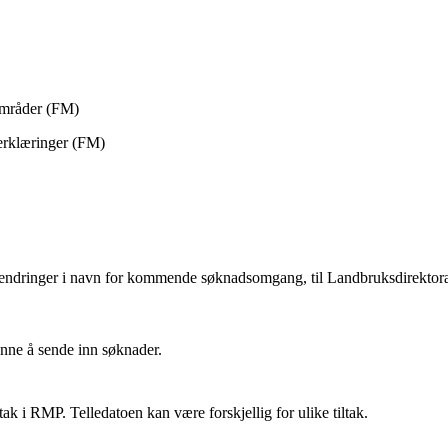
e områder (FM)
enerklæringer (FM)
r/endringer i navn for kommende søknadsomgang, til Landbruksdirektor
nne å sende inn søknader.
ltak i RMP. Telledatoen kan være forskjellig for ulike tiltak.