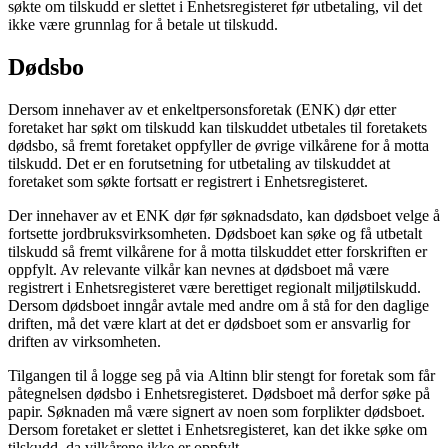
søkte om tilskudd er slettet i Enhetsregisteret før utbetaling, vil det
ikke være grunnlag for å betale ut tilskudd.
Dødsbo
Dersom innehaver av et enkeltpersonsforetak (ENK) dør etter
foretaket har søkt om tilskudd kan tilskuddet utbetales til foretakets
dødsbo, så fremt foretaket oppfyller de øvrige vilkårene for å motta
tilskudd. Det er en forutsetning for utbetaling av tilskuddet at
foretaket som søkte fortsatt er registrert i Enhetsregisteret.
Der innehaver av et ENK dør før søknadsdato, kan dødsboet velge å
fortsette jordbruksvirksomheten. Dødsboet kan søke og få utbetalt
tilskudd så fremt vilkårene for å motta tilskuddet etter forskriften er
oppfylt. Av relevante vilkår kan nevnes at dødsboet må være
registrert i Enhetsregisteret være berettiget regionalt miljøtilskudd.
Dersom dødsboet inngår avtale med andre om å stå for den daglige
driften, må det være klart at det er dødsboet som er ansvarlig for
driften av virksomheten.
Tilgangen til å logge seg på via Altinn blir stengt for foretak som får
påtegnelsen dødsbo i Enhetsregisteret. Dødsboet må derfor søke på
papir. Søknaden må være signert av noen som forplikter dødsboet.
Dersom foretaket er slettet i Enhetsregisteret, kan det ikke søke om
tilskudd, da vilkårene ikke er oppfylt.