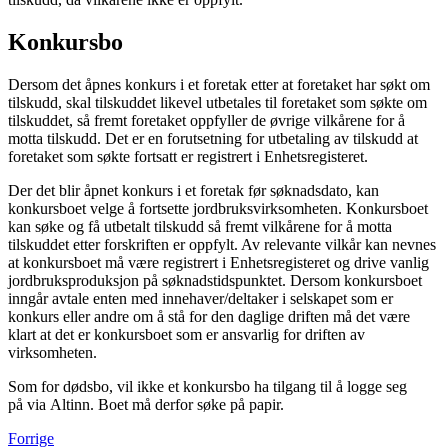
Konkursbo
Dersom det åpnes konkurs i et foretak etter at foretaket har søkt om
tilskudd, skal tilskuddet likevel utbetales til foretaket som søkte om
tilskuddet, så fremt foretaket oppfyller de øvrige vilkårene for å
motta tilskudd. Det er en forutsetning for utbetaling av tilskudd at
foretaket som søkte fortsatt er registrert i Enhetsregisteret.
Der det blir åpnet konkurs i et foretak før søknadsdato, kan
konkursboet velge å fortsette jordbruksvirksomheten. Konkursboet
kan søke og få utbetalt tilskudd så fremt vilkårene for å motta
tilskuddet etter forskriften er oppfylt. Av relevante vilkår kan nevnes
at konkursboet må være registrert i Enhetsregisteret og drive vanlig
jordbruksproduksjon på søknadstidspunktet. Dersom konkursboet
inngår avtale enten med innehaver/deltaker i selskapet som er
konkurs eller andre om å stå for den daglige driften må det være
klart at det er konkursboet som er ansvarlig for driften av
virksomheten.
Som for dødsbo, vil ikke et konkursbo ha tilgang til å logge seg
på via Altinn. Boet må derfor søke på papir.
Forrige