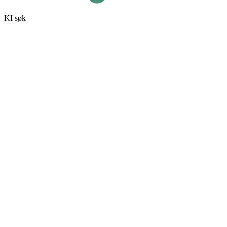
KI søk