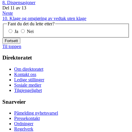
8. Dispensasjoner
Del
11
av
13
Neste
10. Klage og omgjøring av vedtak uten klage
Fant du det du lette etter?
Ja
Nei
Fortsett
Til toppen
Direktoratet
Om direktoratet
Kontakt oss
Ledige stillinger
Sosiale medier
Tilgjengelighet
Snarveier
Påmelding nyhetsvarsel
Pressekontakt
Ordninger
Regelverk