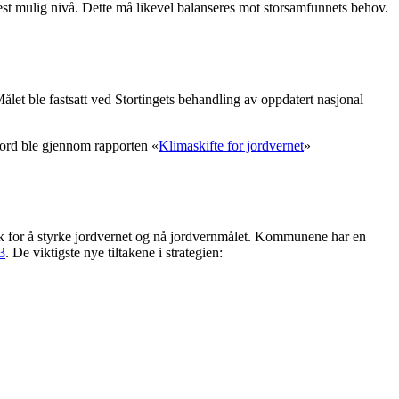
est mulig nivå. Dette må likevel balanseres mot storsamfunnets behov.
ålet ble fastsatt ved Stortingets behandling av oppdatert nasjonal
jord ble gjennom rapporten «
Klimaskifte for jordvernet
»
ltak for å styrke jordvernet og nå jordvernmålet. Kommunene har en
3
. De viktigste nye tiltakene i strategien: