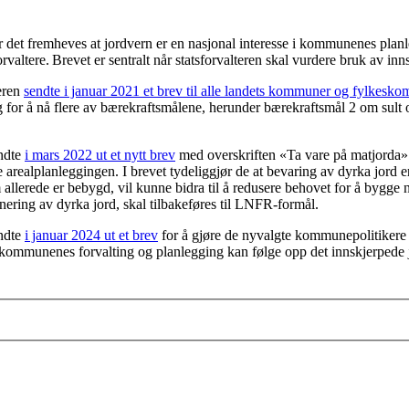
 det fremheves at jordvern er en nasjonal interesse i kommunenes planl
valtere. Brevet er sentralt når statsforvalteren skal vurdere bruk av inn
eren
sendte i januar 2021 et brev til alle landets kommuner og fylkesk
tig for å nå flere av bærekraftsmålene, herunder bærekraftsmål 2 om sul
endte
i mars 2022 ut et nytt brev
med overskriften «Ta vare på matjorda» 
arealplanleggingen. I brevet tydeliggjør de at bevaring av dyrka jord er
m allerede er bebygd, vil kunne bidra til å redusere behovet for å byg
nering av dyrka jord, skal tilbakeføres til LNFR-formål.
endte
i januar 2024 ut et brev
for å gjøre de nyvalgte kommunepolitiker
 at kommunenes forvalting og planlegging kan følge opp det innskjerpe