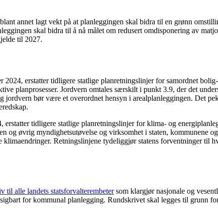
blant annet lagt vekt på at planleggingen skal bidra til en grønn omstill
leggingen skal bidra til å nå målet om redusert omdisponering av matjor
jelde til 2027.
er 2024, erstatter tidligere statlige planretningslinjer for samordnet bol
ektive planprosesser. Jordvern omtales særskilt i punkt 3.9, der det und
g jordvern bør være et overordnet hensyn i arealplanleggingen. Det pekes
beredskap.
4, erstatter tidligere statlige planretningslinjer for klima- og energiplan
loven og øvrig myndighetsutøvelse og virksomhet i staten, kommunene 
e klimaendringer. Retningslinjene tydeliggjør statens forventninger til h
v til alle landets statsforvalterembeter
som klargjør nasjonale og vesentl
utsigbart for kommunal planlegging. Rundskrivet skal legges til grunn fo