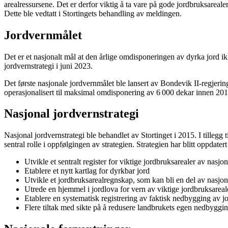
arealressursene. Det er derfor viktig å ta vare på gode jordbruksarea
Dette ble vedtatt i Stortingets behandling av meldingen.
Jordvernmålet
Det er et nasjonalt mål at den årlige omdisponeringen av dyrka jord ik
jordvernstrategi i juni 2023.
Det første nasjonale jordvernmålet ble lansert av Bondevik II-regjer
operasjonalisert til maksimal omdisponering av 6 000 dekar innen 20
Nasjonal jordvernstrategi
Nasjonal jordvernstrategi ble behandlet av Stortinget i 2015. I tilleg
sentral rolle i oppfølgingen av strategien. Strategien har blitt oppdate
Utvikle et sentralt register for viktige jordbruksarealer av nasjon
Etablere et nytt kartlag for dyrkbar jord
Utvikle et jordbruksarealregnskap, som kan bli en del av nasjon
Utrede en hjemmel i jordlova for vern av viktige jordbruksareal
Etablere en systematisk registrering av faktisk nedbygging av j
Flere tiltak med sikte på å redusere landbrukets egen nedbyggi