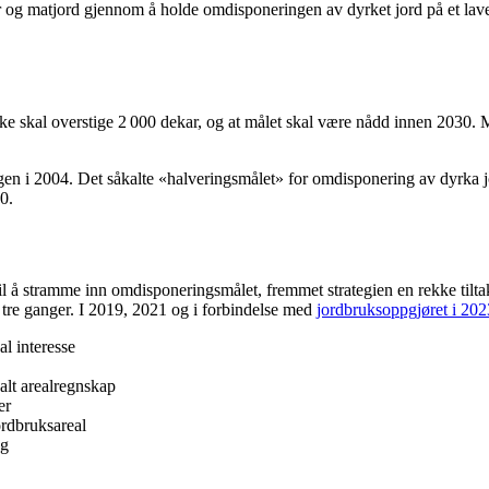
ler og matjord gjennom å holde omdisponeringen av dyrket jord på et lav
ke skal overstige 2 000 dekar, og at målet skal være nådd innen 2030. M
ingen i 2004. Det såkalte «halveringsmålet» for omdisponering av dyrka 
10.
g til å stramme inn omdisponeringsmålet, fremmet strategien en rekke ti
rt tre ganger. I 2019, 2021 og i forbindelse med
jordbruksoppgjøret i 202
al interesse
alt arealregnskap
er
ordbruksareal
ng