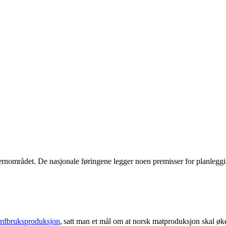
dvernområdet. De nasjonale føringene legger noen premisser for planleg
jordbruksproduksjon
, satt man et mål om at norsk matproduksjon skal øke