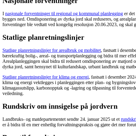
Nasjonale forventninger
I
nasjonale forventninger til regional og kommunal planlegging
er det 
bygges ned. Omdisponering av dyrka jord skal reduseres, og arealplan
forventinger ble vedtatt ved kongelig resolusjon 20.06.2023, og skal g
Statlige planretningslinjer
Statlige planretningslinjer for arealbruk og mobilitet
, fastsatt i desemb
bærekraftig bolig-, areal- og transportplanlegging og bidra til mer eff
Arealplanleggingen skal bidra til redusert omdisponering av matjord o
dyrka jord, samt hensynet til kulturlandskap, urbant landbruk og mat
Statlige planretningslinjer for klima og energi
, fastsatt i desember 202
klima og energi vektlegges i planleggingen etter plan- og bygnings
klimagassutslipp, karbonopptak og -lagring og tilpasning til forvented
veiledning.
Rundskriv om innsigelse på jordvern
Landbruks- og matdepartementet sendte 24. januar 2025 ut et
rundskri
er å bidra til en mer enhetlig forvaltningspraksis og gjøre det mer for