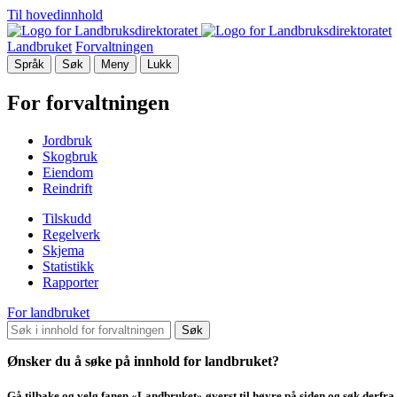
Til hovedinnhold
Landbruket
Forvaltningen
Språk
Søk
Meny
Lukk
For forvaltningen
Jordbruk
Skogbruk
Eiendom
Reindrift
Tilskudd
Regelverk
Skjema
Statistikk
Rapporter
For landbruket
Søk
Ønsker du å søke på innhold for landbruket?
Gå tilbake og velg fanen «Landbruket» øverst til høyre på siden og søk derfra.