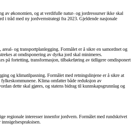
ing av økonomien, og at verdifulle natur- og jordressurser ikke skal
d i tråd med ny jordvernstrategi fra 2023. Gjeldende nasjonale
ig-, areal- og transportplanlegging. Formålet er å sikre en samordnet og
erstrekes at omdisponering av dyrka jord skal minimeres.
 på fortetting, transformasjon, tilbakeføring av tidligere omdisponert
legging og klimatilpasning. Formålet med retningslinjene er å sikre at
og fylkeskommunene. Klima omfatter både reduksjon av
vordan dette skal gjøres, og statens bidrag til kunnskapsgrunnlag og
ige regionale interesser innenfor jordvern. Formålet med rundskrivet
r innsigelsespraksisen.