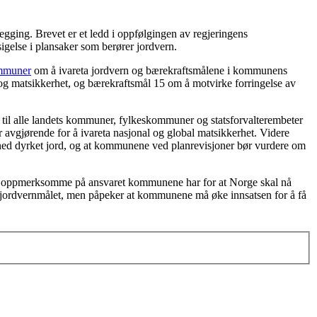
egging. Brevet er et ledd i oppfølgingen av regjeringens
sigelse i plansaker som berører jordvern.
ommuner
om å ivareta jordvern og bærekraftsmålene i kommunens
t og matsikkerhet, og bærekraftsmål 15 om å motvirke forringelse av
til alle landets kommuner, fylkeskommuner og statsforvalterembeter
 avgjørende for å ivareta nasjonal og global matsikkerhet. Videre
ge ned dyrket jord, og at kommunene ved planrevisjoner bør vurdere om
e oppmerksomme på ansvaret kommunene har for at Norge skal nå
de jordvernmålet, men påpeker at kommunene må øke innsatsen for å få