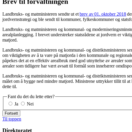
Brev til forvaltningen
Landbruks- og matministeren sendte ut et
brev av 01. oktober 2018
der
jordvernstrategi og ble sendt til kommuner, fylkeskommuner og statsfor
Landbruks- og matministeren og kommunal- og moderniseringsminst
arealplanlegging. I brevet understreker statsrådene at jordvern er vik
matjord.
Landbruks- og matministeren og kommunal- og distriktsministeren s
om viktigheten av å ta vare på matjorda i den kommunale og regionale 
påpekes det at en effektiv arealbruk med god utnyttelse av arealer so
arealer som tidligere har vært avsatt til formål som innebærer omdispo
Landbruks- og matministeren og kommunal- og distriktsministeren s
målet om å bygge ned mindre matjord. Ministrene uttrykker tillit til
dette til.
Fant du det du lette etter?
Ja
Nei
Fortsett
Til toppen
Direktoratet