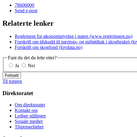
78606000
Send e-post
Relaterte lenker
Reglement for økonomistyring i staten (www.regjeringen.no)
Forskrift om tilskudd til nærings- og miljøtiltak i skogbruket (l
Forskrift om skogfond (lovdata.no)
Fant du det du lette etter?
Ja
Nei
Fortsett
Til toppen
Direktoratet
Om direktoratet
Kontakt oss
Ledige stillinger
Sosiale medier
Tilgjengelighet