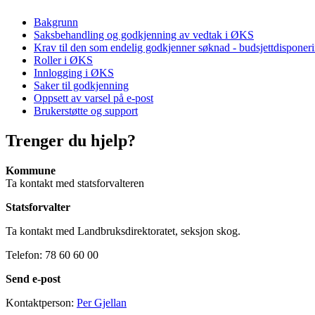
Bakgrunn
Saksbehandling og godkjenning av vedtak i ØKS
Krav til den som endelig godkjenner søknad - budsjettdispone
Roller i ØKS
Innlogging i ØKS
Saker til godkjenning
Oppsett av varsel på e-post
Brukerstøtte og support
Trenger du hjelp?
Kommune
Ta kontakt med statsforvalteren
Statsforvalter
Ta kontakt med Landbruksdirektoratet, seksjon skog.
Telefon: 78 60 60 00
Send e-post
Kontaktperson:
Per Gjellan