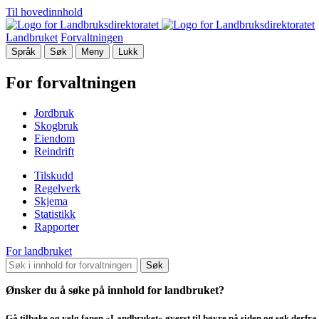
Til hovedinnhold
Landbruket
Forvaltningen
Språk
Søk
Meny
Lukk
For forvaltningen
Jordbruk
Skogbruk
Eiendom
Reindrift
Tilskudd
Regelverk
Skjema
Statistikk
Rapporter
For landbruket
Søk
Ønsker du å søke på innhold for landbruket?
Gå tilbake og velg fanen «Landbruket» øverst til høyre på siden og søk derfra.