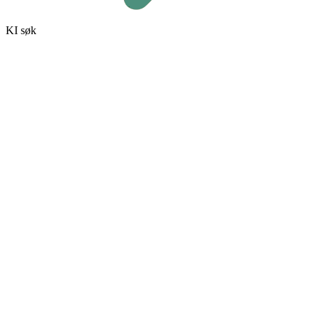
KI søk