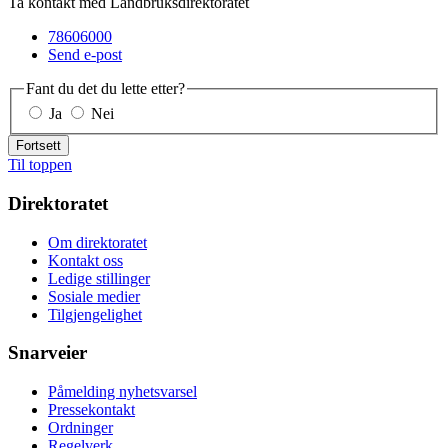
Ta kontakt med Landbruksdirektoratet
78606000
Send e-post
Fant du det du lette etter?
Ja
Nei
Fortsett
Til toppen
Direktoratet
Om direktoratet
Kontakt oss
Ledige stillinger
Sosiale medier
Tilgjengelighet
Snarveier
Påmelding nyhetsvarsel
Pressekontakt
Ordninger
Regelverk