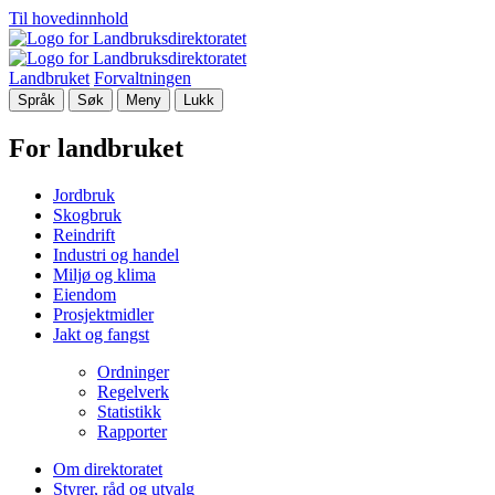
Til hovedinnhold
Landbruket
Forvaltningen
Språk
Søk
Meny
Lukk
For landbruket
Jordbruk
Skogbruk
Reindrift
Industri og handel
Miljø og klima
Eiendom
Prosjektmidler
Jakt og fangst
Ordninger
Regelverk
Statistikk
Rapporter
Om direktoratet
Styrer, råd og utvalg