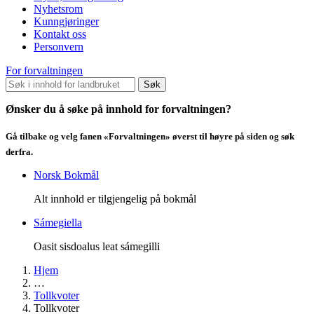
Nyhetsrom
Kunngjøringer
Kontakt oss
Personvern
For forvaltningen
Søk
Ønsker du å søke på innhold for forvaltningen?
Gå tilbake og velg fanen «Forvaltningen» øverst til høyre på siden og søk
derfra.
Norsk Bokmål
Alt innhold er tilgjengelig på bokmål
Sámegiella
Oasit sisdoalus leat sámegilli
Hjem
…
Tollkvoter
Tollkvoter