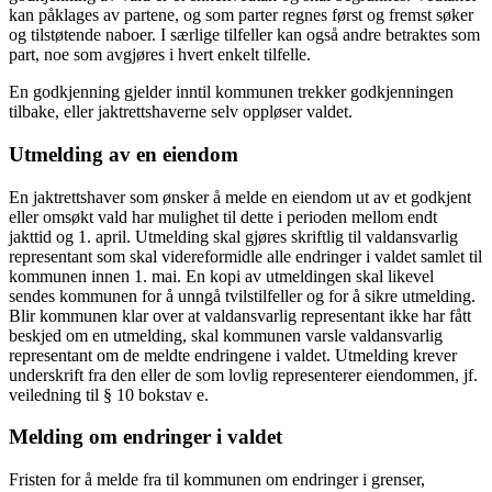
kan påklages av partene, og som parter regnes først og fremst søker
og tilstøtende naboer. I særlige tilfeller kan også andre betraktes som
part, noe som avgjøres i hvert enkelt tilfelle.
En godkjenning gjelder inntil kommunen trekker godkjenningen
tilbake, eller jaktrettshaverne selv oppløser valdet.
Utmelding av en eiendom
En jaktrettshaver som ønsker å melde en eiendom ut av et godkjent
eller omsøkt vald har mulighet til dette i perioden mellom endt
jakttid og 1. april. Utmelding skal gjøres skriftlig til valdansvarlig
representant som skal videreformidle alle endringer i valdet samlet til
kommunen innen 1. mai. En kopi av utmeldingen skal likevel
sendes kommunen for å unngå tvilstilfeller og for å sikre utmelding.
Blir kommunen klar over at valdansvarlig representant ikke har fått
beskjed om en utmelding, skal kommunen varsle valdansvarlig
representant om de meldte endringene i valdet. Utmelding krever
underskrift fra den eller de som lovlig representerer eiendommen, jf.
veiledning til § 10 bokstav e.
Melding om endringer i valdet
Fristen for å melde fra til kommunen om endringer i grenser,