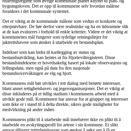
rulleringsregime som øvrige kommunale planer knyttet til plan- og
bygningsloven. Det er opp til kommunene selv hvordan målene
forankres i det kommunale systemet.
Det er viktig at de kommunale målene som vedtas er konkrete og
etterprøvbare. De bør derfor være realistiske og ha en tidsramme slik
at de kan evalueres i forhold til enkle kriterier. Videre er det viktig at
kommunenes mål fungerer som tydelige retningslinjer for
jaktrettshavere som ønsker å utarbeide en bestandsplan.
Indekser som kan bidra til kartlegging av status og
bestandsutvikling, kan hentes ut fra Hjorteviltregisteret. Disse
bestandsindeksene er hovedsakelig basert på lokale observasjons og
fellingsdata, men også på data fra den nasjonale
bestandsovervåkingen av elg og hjort.
Kommunens mål bør utvikles i tett dialog med berørte interesser,
blant annet rettighetshaver- og jegerorganisasjoner. Det er viktig at
disse inkluderes på et tidlig stadium i kommunens arbeid med å
utvikle gode mål. Kommunen har ansvar for at grupper og interesser
som ikke er i stand til å delta direkte, sikres gode muligheter for
medvirkning på andre måter.
Kommunens plikt til å utarbeide mål innebærer ikke en plikt til å
utarbeide en avskytingsprofil for artene i sin kommune. Et slikt
ansvar tilligger rettighetshavere som ønsker å søke om å få en