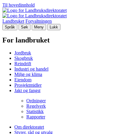
Til hovedinnhold
Landbruket
Forvaltningen
Språk
Søk
Meny
Lukk
For landbruket
Jordbruk
Skogbruk
Reindrift
Industri og handel
Miljø og klima
Eiendom
Prosjektmidler
Jakt og fangst
Ordninger
Regelverk
Statistikk
Rapporter
Om direktoratet
Styrer, råd og utvalg