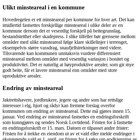
Ulikt minsteareal i en kommune
Hovedregelen er ett minsteareal per kommune for hver art. Det kan
imidlertid fastsettes forskjellige minsteareal i ulike deler av en
kommune dersom det er vesentlig forskjell på beitegrunnlag,
bestandstetthet eller skadepress. I slike tilfeller bør grensene mellom
områder med ulikt minsteareal følge klare skillelinjer i terrenget,
eksempelvis større vassdrag, snaufjellstrekninger med videre.
Tilsvarende kan kommunen unntaksvis vurdere differensiert
minsteareal mellom områder med vesentlig variasjon i bonitet og
produktivitet. Det er naturlig at høyproduktive arealer, som gir mye
godt beite, får et lavere minsteareal enn områder med store
uproduktive arealer.
Endring av minsteareal
Jaktrettshavere, jordbrukere, jegere og andre som har rettslige
interesser i elg, hjort og rådyr kan fremme forslag overfor
kommunen om endring av minsteareal. Dette må gjøres innen 15.
januar. Ved endring av minsteareal fastsettes en endringsforskrift
som kunngjøres og sendes Norsk Lovtidend. Fristen for å fastsette
en endringsforskrift er 15. mars. Datoen er tilpasset andre frister:
Fristen for å trekke en eiendom ut av et vald eller melde endringer i
eksisterende vald er 1. april, og fristen for å søke om godkjenning av