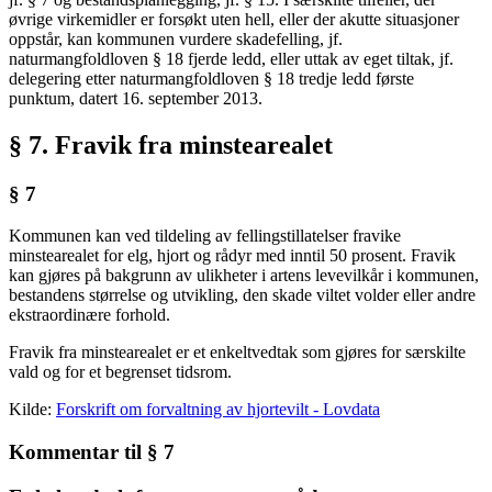
øvrige virkemidler er forsøkt uten hell, eller der akutte situasjoner
oppstår, kan kommunen vurdere skadefelling, jf.
naturmangfoldloven § 18 fjerde ledd, eller uttak av eget tiltak, jf.
delegering etter naturmangfoldloven § 18 tredje ledd første
punktum, datert 16. september 2013.
§ 7. Fravik fra minstearealet
§ 7
Kommunen kan ved tildeling av fellingstillatelser fravike
minstearealet for elg, hjort og rådyr med inntil 50 prosent. Fravik
kan gjøres på bakgrunn av ulikheter i artens levevilkår i kommunen,
bestandens størrelse og utvikling, den skade viltet volder eller andre
ekstraordinære forhold.
Fravik fra minstearealet er et enkeltvedtak som gjøres for særskilte
vald og for et begrenset tidsrom.
Kilde:
Forskrift om forvaltning av hjortevilt - Lovdata
Kommentar til § 7