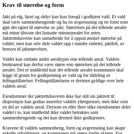
Krav til størrelse og form
Jakt på elg, hjort og rådyr kan kun foregå i godkjent vald. Et vald
skal være sammenhengende og ha en avgrensning og en form som
gjør det egnet til utøvelse av jakt. Størrelsen på det tellende arealet
må minst tilsvare det fastsatte minstearealet for arten.
Jaktrettshaverne kan samarbeide for å oppnå ønsket størrelse på
valdet, men kan selv dele valdet opp i mindre enheter, jaktfelt, av
hensyn til jaktutøvelsen.
Valdet kan omfatte andre arealtyper enn tellende areal. Valdets
bruttoareal kan derfor være større enn størrelsen på det tellende
arealet. Det er imidlertid kun det tellende arealet kommunen skal
legge til grunn for godkjenning av vald og for tildeling av
fellingstillatelser. Fellingstillatelsene er derimot gyldige over hele
valdets areal.
Eiendommer der jaktrettshaveren ikke har stilt sin jaktrett til
disposisjon kan godtas innenfor valdets yttergrenser, men ikke som
en del av valdets areal. Dersom en eller flere slike eiendommer deler
valdet i to, kan imidlertid ikke valdet betraktes som
sammenhengende og det kan dermed ikke godkjennes.
Kravene til valdets sammenheng, form og avgrensning kan skape
enkelte utfordringer, og kommunen må utøve faglig skjønn. For