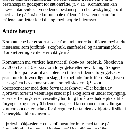
bestandsplan godkjent for sitt område, jf. § 15. Kommunen kan
likevel utarbeide en veiledende bestandsplan eller avskytingsprofil
med tanke på å nå de kommunale målene. Tilsvarende som for
målene bør dette skje i dialog med berørte interesser.
Andre hensyn
Kommunene har et stort ansvar for å minimere konflikten med andre
interesser, som jordbruk, skogbruk, samferdsel og naturmangfold.
Konkretisering av dette er viktige mål.
Kommunen må vurdere hensynet til skog- og jordbruk. Skogloven
av 2005 har i § 6 et krav om foryngelse etter avvirkning. Skogeier
har en frist på tre år til å etablere en tilfredsstillende foryngelse av
økonomisk drivverdige treslag, jf. skogbruksforskriften. Skogloven
har også en bestemmelse om hjorteviltskader i § 9 som
korresponderer med dette foryngelseskravet: «Der beiting av
hjortevilt fører til vesentlege skadar på skog som er under forynging,
eller der beitinga er ei vesentleg hindring for å overhalde plikta til å
forynge skog etter § 6 i denne lova, skal kommunen som viltorgan
vurdere om det er behov for å regulere bestanden av hjortevilt slik at
beitetrykket blir redusert.»
Hjorteviltpåkjørsler er en samfunnsutfordring med tanke på
dyrevelferd, økonomi, sikkerhet, trafikkavvikling og ulike