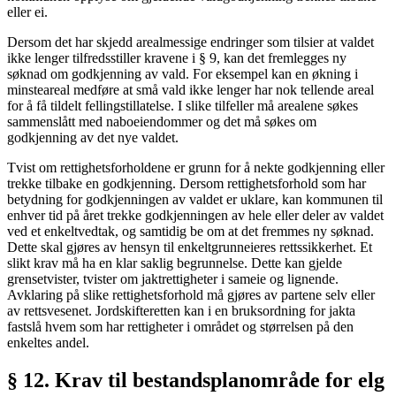
eller ei.
Dersom det har skjedd arealmessige endringer som tilsier at valdet
ikke lenger tilfredsstiller kravene i § 9, kan det fremlegges ny
søknad om godkjenning av vald. For eksempel kan en økning i
minsteareal medføre at små vald ikke lenger har nok tellende areal
for å få tildelt fellingstillatelse. I slike tilfeller må arealene søkes
sammenslått med naboeiendommer og det må søkes om
godkjenning av det nye valdet.
Tvist om rettighetsforholdene er grunn for å nekte godkjenning eller
trekke tilbake en godkjenning. Dersom rettighetsforhold som har
betydning for godkjenningen av valdet er uklare, kan kommunen til
enhver tid på året trekke godkjenningen av hele eller deler av valdet
ved et enkeltvedtak, og samtidig be om at det fremmes ny søknad.
Dette skal gjøres av hensyn til enkeltgrunneieres rettssikkerhet. Et
slikt krav må ha en klar saklig begrunnelse. Dette kan gjelde
grensetvister, tvister om jaktrettigheter i sameie og lignende.
Avklaring på slike rettighetsforhold må gjøres av partene selv eller
av rettsvesenet. Jordskifteretten kan i en bruksordning for jakta
fastslå hvem som har rettigheter i området og størrelsen på den
enkeltes andel.
§ 12. Krav til bestandsplanområde for elg