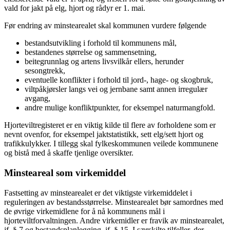
vald for jakt på elg, hjort og rådyr er 1. mai.
Før endring av minstearealet skal kommunen vurdere følgende
bestandsutvikling i forhold til kommunens mål,
bestandenes størrelse og sammensetning,
beitegrunnlag og artens livsvilkår ellers, herunder
sesongtrekk,
eventuelle konflikter i forhold til jord-, hage- og skogbruk,
viltpåkjørsler langs vei og jernbane samt annen irregulær
avgang,
andre mulige konfliktpunkter, for eksempel naturmangfold.
Hjorteviltregisteret er en viktig kilde til flere av forholdene som er
nevnt ovenfor, for eksempel jaktstatistikk, sett elg/sett hjort og
trafikkulykker. I tillegg skal fylkeskommunen veilede kommunene
og bistå med å skaffe tjenlige oversikter.
Minsteareal som virkemiddel
Fastsetting av minstearealet er det viktigste virkemiddelet i
reguleringen av bestandsstørrelse. Minstearealet bør samordnes med
de øvrige virkemidlene for å nå kommunens mål i
hjorteviltforvaltningen. Andre virkemidler er fravik av minstearealet,
jf. § 7 og bestandsplanlegging, jf. § 15. I særskilte tilfeller, der