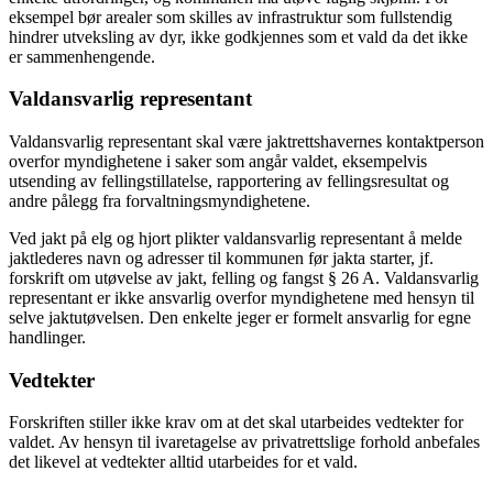
eksempel bør arealer som skilles av infrastruktur som fullstendig
hindrer utveksling av dyr, ikke godkjennes som et vald da det ikke
er sammenhengende.
Valdansvarlig representant
Valdansvarlig representant skal være jaktrettshavernes kontaktperson
overfor myndighetene i saker som angår valdet, eksempelvis
utsending av fellingstillatelse, rapportering av fellingsresultat og
andre pålegg fra forvaltningsmyndighetene.
Ved jakt på elg og hjort plikter valdansvarlig representant å melde
jaktlederes navn og adresser til kommunen før jakta starter, jf.
forskrift om utøvelse av jakt, felling og fangst § 26 A. Valdansvarlig
representant er ikke ansvarlig overfor myndighetene med hensyn til
selve jaktutøvelsen. Den enkelte jeger er formelt ansvarlig for egne
handlinger.
Vedtekter
Forskriften stiller ikke krav om at det skal utarbeides vedtekter for
valdet. Av hensyn til ivaretagelse av privatrettslige forhold anbefales
det likevel at vedtekter alltid utarbeides for et vald.