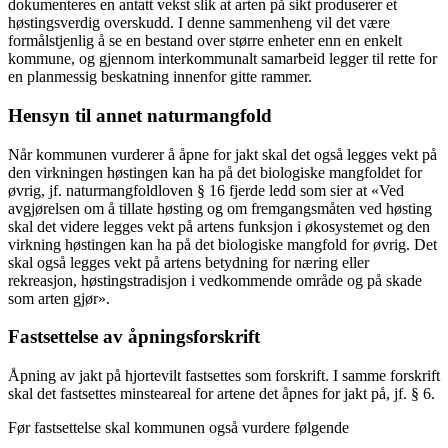
dokumenteres en antatt vekst slik at arten på sikt produserer et
høstingsverdig overskudd. I denne sammenheng vil det være
formålstjenlig å se en bestand over større enheter enn en enkelt
kommune, og gjennom interkommunalt samarbeid legger til rette for
en planmessig beskatning innenfor gitte rammer.
Hensyn til annet naturmangfold
Når kommunen vurderer å åpne for jakt skal det også legges vekt på
den virkningen høstingen kan ha på det biologiske mangfoldet for
øvrig, jf. naturmangfoldloven § 16 fjerde ledd som sier at «Ved
avgjørelsen om å tillate høsting og om fremgangsmåten ved høsting
skal det videre legges vekt på artens funksjon i økosystemet og den
virkning høstingen kan ha på det biologiske mangfold for øvrig. Det
skal også legges vekt på artens betydning for næring eller
rekreasjon, høstingstradisjon i vedkommende område og på skade
som arten gjør».
Fastsettelse av åpningsforskrift
Åpning av jakt på hjortevilt fastsettes som forskrift. I samme forskrift
skal det fastsettes minsteareal for artene det åpnes for jakt på, jf. § 6.
Før fastsettelse skal kommunen også vurdere følgende