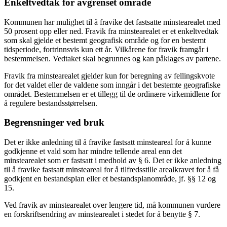
Enkeltvedtak for avgrenset område
Kommunen har mulighet til å fravike det fastsatte minstearealet med
50 prosent opp eller ned. Fravik fra minstearealet er et enkeltvedtak
som skal gjelde et bestemt geografisk område og for en bestemt
tidsperiode, fortrinnsvis kun ett år. Vilkårene for fravik framgår i
bestemmelsen. Vedtaket skal begrunnes og kan påklages av partene.
Fravik fra minstearealet gjelder kun for beregning av fellingskvote
for det valdet eller de valdene som inngår i det bestemte geografiske
området. Bestemmelsen er et tillegg til de ordinære virkemidlene for
å regulere bestandsstørrelsen.
Begrensninger ved bruk
Det er ikke anledning til å fravike fastsatt minsteareal for å kunne
godkjenne et vald som har mindre tellende areal enn det
minstearealet som er fastsatt i medhold av § 6. Det er ikke anledning
til å fravike fastsatt minsteareal for å tilfredsstille arealkravet for å få
godkjent en bestandsplan eller et bestandsplanområde, jf. §§ 12 og
15.
Ved fravik av minstearealet over lengere tid, må kommunen vurdere
en forskriftsendring av minstearealet i stedet for å benytte § 7.