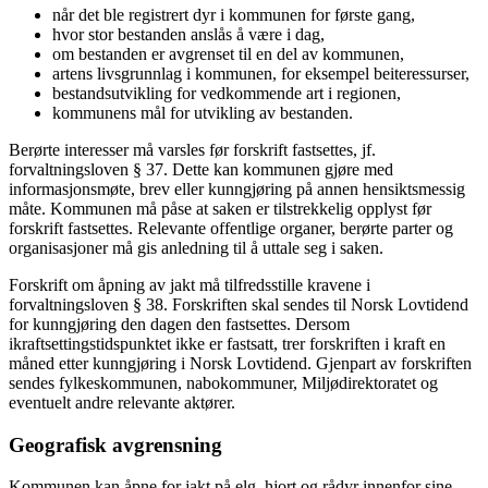
når det ble registrert dyr i kommunen for første gang,
hvor stor bestanden anslås å være i dag,
om bestanden er avgrenset til en del av kommunen,
artens livsgrunnlag i kommunen, for eksempel beiteressurser,
bestandsutvikling for vedkommende art i regionen,
kommunens mål for utvikling av bestanden.
Berørte interesser må varsles før forskrift fastsettes, jf.
forvaltningsloven § 37. Dette kan kommunen gjøre med
informasjonsmøte, brev eller kunngjøring på annen hensiktsmessig
måte. Kommunen må påse at saken er tilstrekkelig opplyst før
forskrift fastsettes. Relevante offentlige organer, berørte parter og
organisasjoner må gis anledning til å uttale seg i saken.
Forskrift om åpning av jakt må tilfredsstille kravene i
forvaltningsloven § 38. Forskriften skal sendes til Norsk Lovtidend
for kunngjøring den dagen den fastsettes. Dersom
ikraftsettingstidspunktet ikke er fastsatt, trer forskriften i kraft en
måned etter kunngjøring i Norsk Lovtidend. Gjenpart av forskriften
sendes fylkeskommunen, nabokommuner, Miljødirektoratet og
eventuelt andre relevante aktører.
Geografisk avgrensning
Kommunen kan åpne for jakt på elg, hjort og rådyr innenfor sine