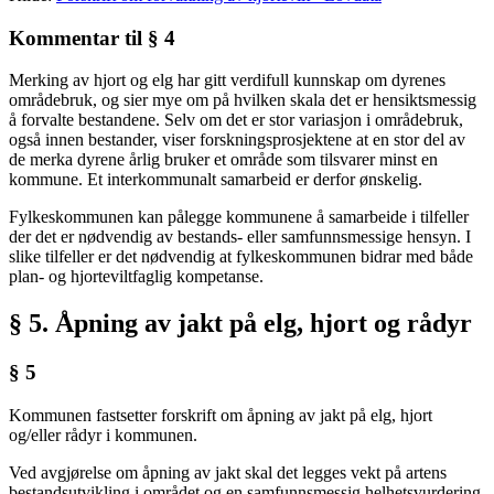
Kommentar til § 4
Merking av hjort og elg har gitt verdifull kunnskap om dyrenes
områdebruk, og sier mye om på hvilken skala det er hensiktsmessig
å forvalte bestandene. Selv om det er stor variasjon i områdebruk,
også innen bestander, viser forskningsprosjektene at en stor del av
de merka dyrene årlig bruker et område som tilsvarer minst en
kommune. Et interkommunalt samarbeid er derfor ønskelig.
Fylkeskommunen kan pålegge kommunene å samarbeide i tilfeller
der det er nødvendig av bestands- eller samfunnsmessige hensyn. I
slike tilfeller er det nødvendig at fylkeskommunen bidrar med både
plan- og hjorteviltfaglig kompetanse.
§ 5. Åpning av jakt på elg, hjort og rådyr
§ 5
Kommunen fastsetter forskrift om åpning av jakt på elg, hjort
og/eller rådyr i kommunen.
Ved avgjørelse om åpning av jakt skal det legges vekt på artens
bestandsutvikling i området og en samfunnsmessig helhetsvurdering