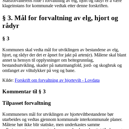
Statsforvalterens rolle i forvaltning av elg, hjort og rådyr er å være
klageinstans for kommunale vedtak etter denne forskriften.
§ 3. Mål for forvaltning av elg, hjort og
rådyr
§ 3
Kommunen skal vedta mål for utviklingen av bestandene av elg,
hjort, og rådyr der det er åpnet for jakt på arten(e). Målene skal blant
annet ta hensyn til opplysninger om beitegrunnlag,
bestandsutvikling, skader på naturmangfold, jord- og skogbruk og
omfanget av viltulykker på veg og bane.
Kilde:
Forskrift om forvaltning av hjortevilt - Lovdata
Kommentar til § 3
Tilpasset forvaltning
Kommunenes mål for utviklingen av hjorteviltbestandene bør
utarbeides og vedtas gjennom kommunale interkommunale planer.
Målene bør ikke blir statiske, men underkastes samme