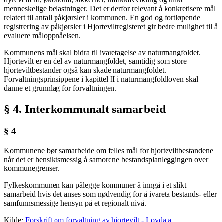
menneskelige belastninger. Det er derfor relevant å konkretisere mål
relatert til antall påkjørsler i kommunen. En god og fortløpende
registrering av påkjørsler i Hjorteviltregisteret gir bedre mulighet til å
evaluere måloppnåelsen.
Kommunens mål skal bidra til ivaretagelse av naturmangfoldet.
Hjortevilt er en del av naturmangfoldet, samtidig som store
hjorteviltbestander også kan skade naturmangfoldet.
Forvaltningsprinsippene i kapittel II i naturmangfoldloven skal
danne et grunnlag for forvaltningen.
§ 4. Interkommunalt samarbeid
§ 4
Kommunene bør samarbeide om felles mål for hjorteviltbestandene
når det er hensiktsmessig å samordne bestandsplanleggingen over
kommunegrenser.
Fylkeskommunen kan pålegge kommuner å inngå i et slikt
samarbeid hvis det anses som nødvendig for å ivareta bestands- eller
samfunnsmessige hensyn på et regionalt nivå.
Kilde:
Forskrift om forvaltning av hjortevilt - Lovdata