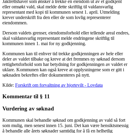
Jaktrettshaver som ønsker å trekke en eiendom ut av et godkjent
eller omsøkt vald, skal melde dette skriftlig til valdansvarlig
representant med kopi til kommunen senest 1. april. Utmelding
krever underskrift fra den eller de som lovlig representerer
eiendommen.
Dersom valdets grenser, eiendomsforhold eller tellende areal endres,
skal valdansvarlig representant melde endringene skriftlig til
kommunen innen 1. mai for ny godkjenning.
Kommunen kan til enhver tid trekke godkjenningen av hele eller
deler av valdet tilbake og kreve at det fremmes ny søknad dersom
rettighetsforhold som har betydning for godkjenningen av valdet er
uklare. Kommunen kan også kreve at opplysningene som er gitt i
søknaden bekreftes eller dokumenteres på nytt.
Kilde:
Forskrift om forvaltning av hjortevilt - Lovdata
Kommentar til § 11
Vurdering av søknad
Kommunen skal behandle søknad om godkjenning av vald så fort
som mulig, men senest innen 15. juni. Det kan være hensiktsmessig
å behandle alle årets søknader samtidig for å få en helhetlig