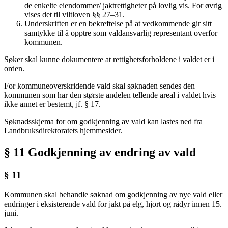
de enkelte eiendommer/ jaktrettigheter på lovlig vis. For øvrig
vises det til viltloven §§ 27–31.
Underskriften er en bekreftelse på at vedkommende gir sitt
samtykke til å opptre som valdansvarlig representant overfor
kommunen.
Søker skal kunne dokumentere at rettighetsforholdene i valdet er i
orden.
For kommuneoverskridende vald skal søknaden sendes den
kommunen som har den største andelen tellende areal i valdet hvis
ikke annet er bestemt, jf. § 17.
Søknadsskjema for om godkjenning av vald kan lastes ned fra
Landbruksdirektoratets hjemmesider.
§ 11 Godkjenning av endring av vald
§ 11
Kommunen skal behandle søknad om godkjenning av nye vald eller
endringer i eksisterende vald for jakt på elg, hjort og rådyr innen 15.
juni.