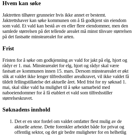
Hvem kan søke
Jaktretten tilhører grunneier hvis ikke annet er bestemt.
Jaktrettshaver kan søke kommunen om å få godkjent sin eiendom
som vald. Et vald kan bestå av en eller flere eiendommer, men den
samlede størrelsen på det tellende arealet må minst tilsvare størrelsen
på det fastsatte minstearealet for arten.
Frist
Fristen for å søke om godkjenning av vald for jakt på elg, hjort og
rådyr er 1. mai. Minstearealet for elg, hjort og rådyr skal være
fastsatt av kommunen innen 15. mars. Dersom minstearealet er økt
slik at valdet ikke lenger tilfredsstiller arealkravet, vil ikke valdet få
tildelt fellingstillatelse det aktuelle året. Med frist for ny søknad 1.
mai, skal slike vald ha mulighet til å søke samarbeid med
naboeiendommer for å få etablert et vald som tilfredsstiller
størrelseskravet.
Søknadens innhold
Det er en stor fordel om valdet omfatter flest mulig av de
aktuelle artene. Dette forenkler arbeidet både for privat og
offentlig sektor, og det gir bedre muligheter for en helhetlig