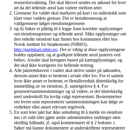
ressursforvaltning. Det skal likevel sendes en søknad for hver
art da det tellende areal kan variere mellom arter.
Grensene for valdet skal markeres på kart i en målestokk som
klart viser valdets grenser. Det er hensiktsmessig at
valdgrensene følger eiendomsgrensene.
og d) Søker er pliktig til å legge fram korrekte opplysninger
om eiendomsgrenser og tellende areal. Slike opplysninger om
den enkelte eiendom kan finnes hos kommunen eller hos
Norsk institutt for bioøkonomi (NIBIO),
http://gardskart.nibio.no
. Det er viktig at disse opplysningene
holdes oppdatert, og at godkjent tellende areal justeres ved
behov. Arealet skal beregnes basert på kartopplysninger, og
det skal ikke korrigeres for hellende terreng.
Alle jaktrettshavere i valdet skal skrive under på søknaden,
dersom annet ikke er bestemt i avtale eller lov. For et sameie
hvor ikke annet er bestemt, er flertallsvedtak tilstrekkelig for
innmelding av en eiendom, jf. sameigelova § 4. For
grunneiersammenslutninger og så videre, er det tilstrekkelig
med underskrift fra lovlig valgt representant. Bestemmelser
om hvem som representerer sammenslutningen kan følge av
vedtekter eller annet relevant regelverk.
En som leier jakt har ikke anledning til å melde en eiendom
inn i et vald eller gjøre andre administrative endringer uten
skriftlig fullmakt, jf. også kommentarer til § 2 bokstav i.
Søker må kunne dokumentere at underskriftene representerer