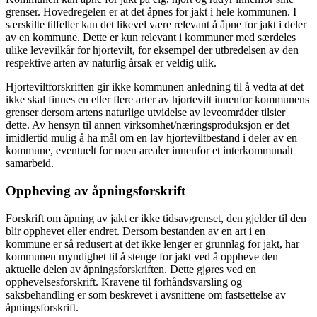
grenser. Hovedregelen er at det åpnes for jakt i hele kommunen. I
særskilte tilfeller kan det likevel være relevant å åpne for jakt i deler
av en kommune. Dette er kun relevant i kommuner med særdeles
ulike levevilkår for hjortevilt, for eksempel der utbredelsen av den
respektive arten av naturlig årsak er veldig ulik.
Hjorteviltforskriften gir ikke kommunen anledning til å vedta at det
ikke skal finnes en eller flere arter av hjortevilt innenfor kommunens
grenser dersom artens naturlige utvidelse av leveområder tilsier
dette. Av hensyn til annen virksomhet/næringsproduksjon er det
imidlertid mulig å ha mål om en lav hjorteviltbestand i deler av en
kommune, eventuelt for noen arealer innenfor et interkommunalt
samarbeid.
Oppheving av åpningsforskrift
Forskrift om åpning av jakt er ikke tidsavgrenset, den gjelder til den
blir opphevet eller endret. Dersom bestanden av en art i en
kommune er så redusert at det ikke lenger er grunnlag for jakt, har
kommunen myndighet til å stenge for jakt ved å oppheve den
aktuelle delen av åpningsforskriften. Dette gjøres ved en
opphevelsesforskrift. Kravene til forhåndsvarsling og
saksbehandling er som beskrevet i avsnittene om fastsettelse av
åpningsforskrift.