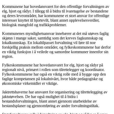
Kommunene har hovedansvaret for den offentlige forvaltningen av
elg, hjort og rådyr. I tillegg til å bidra til ivaretagelse av bestandene
og deres leveområder, har kommunene et stort ansvar for offentlige
interesser knyttet til hjortevilt, blant annet opplevelsesverdier,
biologisk mangfold og trafikkproblemer.
Kommunenes myndighetsansvar innebærer at det må utøves faglig
skjønn i mange saker, samtidig som det kreves fagkunnskap og
lokalkunnskap. En lokaltilpasset forvaltning vil føre til noe
forskjellig praksis mellom områder, og fylkeskommunene har derfor
en viktig funksjon i å veilede og samordne kommuner innenfor sin
region.
Fylkeskommunene har hovedansvaret for elg, hjort og rådyr på
regionalt nivå, primært i rollen som tilrettelegger og koordinator.
Fylkeskommunene har også en viktig rolle med å bygge opp den
faglige kompetansen på lokalnivået, hvor både pedagogiske og
økonomiske virkemidler er viktige.
Jaktrettshaverne har ansvaret for organisering og tilrettelegging av
jaktutøvelsen. De har også mulighet til å bidra i
bestandsforvaltningen, blant annet gjennom utarbeidelse av
bestandsplaner og gjennomføring av andre forvaltningstiltak.