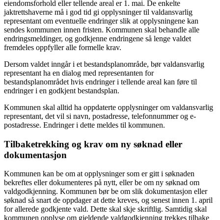
eiendomsforhold eller tellende areal er 1. mai. De enkelte
jaktrettshaverne må i god tid gi opplysninger til valdansvarlig
representant om eventuelle endringer slik at opplysningene kan
sendes kommunen innen fristen. Kommunen skal behandle alle
endringsmeldinger, og godkjenne endringene så lenge valdet
fremdeles oppfyller alle formelle krav.
Dersom valdet inngår i et bestandsplanområde, bør valdansvarlig
representant ha en dialog med representanten for
bestandsplanområdet hvis endringer i tellende areal kan føre til
endringer i en godkjent bestandsplan.
Kommunen skal alltid ha oppdaterte opplysninger om valdansvarlig
representant, det vil si navn, postadresse, telefonnummer og e-
postadresse. Endringer i dette meldes til kommunen.
Tilbaketrekking og krav om ny søknad eller
dokumentasjon
Kommunen kan be om at opplysninger som er gitt i søknaden
bekreftes eller dokumenteres på nytt, eller be om ny søknad om
valdgodkjenning. Kommunen bør be om slik dokumentasjon eller
søknad så snart de oppdager at dette kreves, og senest innen 1. april
for allerede godkjente vald. Dette skal skje skriftlig. Samtidig skal
kommunen opplyse om gjeldende valdgodkjenning trekkes tilbake