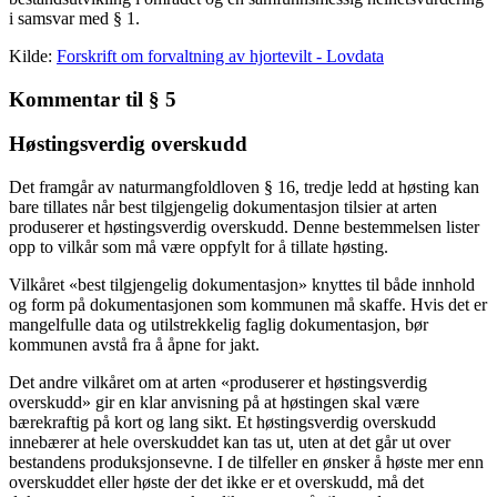
i samsvar med § 1.
Kilde:
Forskrift om forvaltning av hjortevilt - Lovdata
Kommentar til § 5
Høstingsverdig overskudd
Det framgår av naturmangfoldloven § 16, tredje ledd at høsting kan
bare tillates når best tilgjengelig dokumentasjon tilsier at arten
produserer et høstingsverdig overskudd. Denne bestemmelsen lister
opp to vilkår som må være oppfylt for å tillate høsting.
Vilkåret «best tilgjengelig dokumentasjon» knyttes til både innhold
og form på dokumentasjonen som kommunen må skaffe. Hvis det er
mangelfulle data og utilstrekkelig faglig dokumentasjon, bør
kommunen avstå fra å åpne for jakt.
Det andre vilkåret om at arten «produserer et høstingsverdig
overskudd» gir en klar anvisning på at høstingen skal være
bærekraftig på kort og lang sikt. Et høstingsverdig overskudd
innebærer at hele overskuddet kan tas ut, uten at det går ut over
bestandens produksjonsevne. I de tilfeller en ønsker å høste mer enn
overskuddet eller høste der det ikke er et overskudd, må det