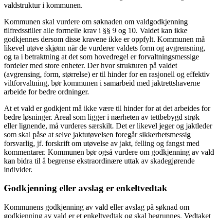
valdstruktur i kommunen.
Kommunen skal vurdere om søknaden om valdgodkjenning
tilfredsstiller alle formelle krav i §§ 9 og 10. Valdet kan ikke
godkjennes dersom disse kravene ikke er oppfylt. Kommunen må
likevel utøve skjønn når de vurderer valdets form og avgrensning,
og ta i betraktning at det som hovedregel er forvaltningsmessige
fordeler med store enheter. Der hvor strukturen på valdet
(avgrensing, form, størrelse) er til hinder for en rasjonell og effektiv
viltforvaltning, bør kommunen i samarbeid med jaktrettshaverne
arbeide for bedre ordninger.
At et vald er godkjent må ikke være til hinder for at det arbeides for
bedre løsninger. Areal som ligger i nærheten av tettbebygd strøk
eller lignende, må vurderes særskilt. Det er likevel jeger og jaktleder
som skal påse at selve jaktutøvelsen foregår sikkerhetsmessig
forsvarlig, jf. forskrift om utøvelse av jakt, felling og fangst med
kommentarer. Kommunen bør også vurdere om godkjenning av vald
kan bidra til å begrense ekstraordinære uttak av skadegjørende
individer.
Godkjenning eller avslag er enkeltvedtak
Kommunens godkjenning av vald eller avslag på søknad om
godkjenning av vald er et enkeltvedtak og skal begrunnes. Vedtaket