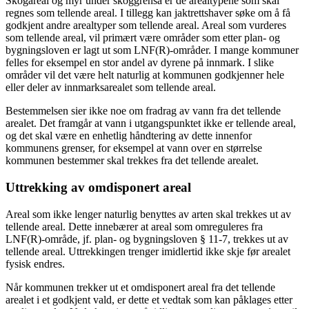
Skogareal og myr under skoggrensa er de arealtypene som skal
regnes som tellende areal. I tillegg kan jaktrettshaver søke om å få
godkjent andre arealtyper som tellende areal. Areal som vurderes
som tellende areal, vil primært være områder som etter plan- og
bygningsloven er lagt ut som LNF(R)-områder. I mange kommuner
felles for eksempel en stor andel av dyrene på innmark. I slike
områder vil det være helt naturlig at kommunen godkjenner hele
eller deler av innmarksarealet som tellende areal.
Bestemmelsen sier ikke noe om fradrag av vann fra det tellende
arealet. Det framgår at vann i utgangspunktet ikke er tellende areal,
og det skal være en enhetlig håndtering av dette innenfor
kommunens grenser, for eksempel at vann over en størrelse
kommunen bestemmer skal trekkes fra det tellende arealet.
Uttrekking av omdisponert areal
Areal som ikke lenger naturlig benyttes av arten skal trekkes ut av
tellende areal. Dette innebærer at areal som omreguleres fra
LNF(R)-område, jf. plan- og bygningsloven § 11-7, trekkes ut av
tellende areal. Uttrekkingen trenger imidlertid ikke skje før arealet
fysisk endres.
Når kommunen trekker ut et omdisponert areal fra det tellende
arealet i et godkjent vald, er dette et vedtak som kan påklages etter