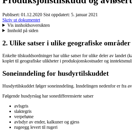
Produksjonstilskudd og avløsert
Publisert:
01.12.2020
Sist oppdatert:
5. januar 2021
Skriv ut dokumentet
Vis innholdsoversikten
Innhold på siden
2. Ulike satser i ulike geografiske områder
Enkelte tilskuddsordninger har ulike satser for ulike deler av landet (ka
koplet til geografiske ulikheter i produksjonskostnader og inntektsmul
Soneinndeling for husdyrtilskuddet
Husdyrtilskuddet følger soneinndeling. Inndelingen nedenfor er fra avt
Følgende husdyrslag har sonedifferensierte satser
avlsgris
slaktegris
verpehøne
avlsdyr av ender, kalkuner og gjess
rugeegg levert til rugeri