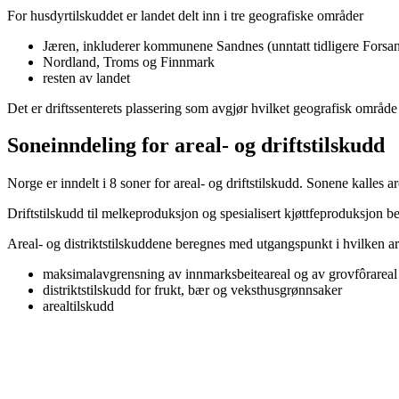
For husdyrtilskuddet er landet delt inn i tre geografiske områder
Jæren, inkluderer kommunene Sandnes (unntatt tidligere For
Nordland, Troms og Finnmark
resten av landet
Det er driftssenterets plassering som avgjør hvilket geografisk område 
Soneinndeling for areal- og driftstilskudd
Norge er inndelt i 8 soner for areal- og driftstilskudd. Sonene kalles a
Driftstilskudd til melkeproduksjon og spesialisert kjøttfeproduksjon b
Areal- og distriktstilskuddene beregnes med utgangspunkt i hvilken are
maksimalavgrensning av innmarksbeiteareal og av grovfôrarea
distriktstilskudd for frukt, bær og veksthusgrønnsaker
arealtilskudd