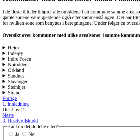
I de fleste tilfeller tilhører alle områdene i en kommune samme areals
gamle sonene være gjeldende også etter sammenslåingen. Det har før
for hvilken sone som benyttes i beregningene. Under følger en oversi
Oversikt over kommuner med ulike arealsoner i samme kommun
Heim
Inderøy
Indre Fosen
Notodden
Orkland
Sandnes
Stavanger
Steinkjer
Strand
Forrige
1. Innledning
Del
2
av
15
Neste
3. Husdyrtilskudd
Fant du det du lette etter?
Ja
Nei