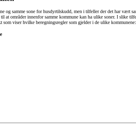
one og samme sone for husdyrtilskudd, men i tilfeller der det har vært s
t til at områder innenfor samme kommune kan ha ulike soner. I slike t
kt som viser hvilke beregningsregler som gjelder i de ulike kommunene
e