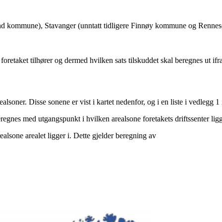
sand kommune), Stavanger (unntatt tidligere Finnøy kommune og Renn
foretaket tilhører og dermed hvilken sats tilskuddet skal beregnes ut ifr
realsoner. Disse sonene er vist i kartet nedenfor, og i en liste i vedlegg 
eregnes med utgangspunkt i hvilken arealsone foretakets driftssenter lig
alsone arealet ligger i. Dette gjelder beregning av
l