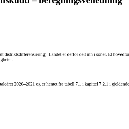
ilskudd – beregningsveiledning
lt distriktsdifferensiering). Landet er derfor delt inn i soner. Et hovedfo
igheter.
aleåret 2020–2021 og er hentet fra tabell 7.1 i kapittel 7.2.1 i gjeldend