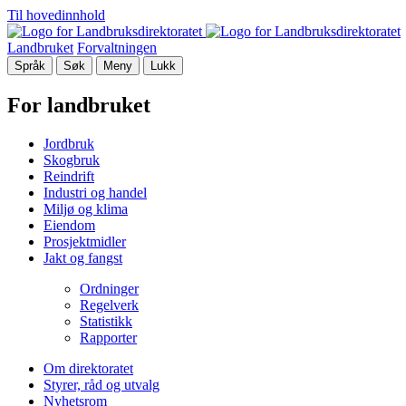
Til hovedinnhold
Landbruket
Forvaltningen
Språk
Søk
Meny
Lukk
For landbruket
Jordbruk
Skogbruk
Reindrift
Industri og handel
Miljø og klima
Eiendom
Prosjektmidler
Jakt og fangst
Ordninger
Regelverk
Statistikk
Rapporter
Om direktoratet
Styrer, råd og utvalg
Nyhetsrom