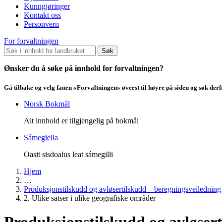
Kunngjøringer
Kontakt oss
Personvern
For forvaltningen
Søk
Ønsker du å søke på innhold for forvaltningen?
Gå tilbake og velg fanen «Forvaltningen» øverst til høyre på siden og søk der
Norsk Bokmål
Alt innhold er tilgjengelig på bokmål
Sámegiella
Oasit sisdoalus leat sámegilli
Hjem
…
Produksjonstilskudd og avløsertilskudd – beregningsveiledning
2. Ulike satser i ulike geografiske områder