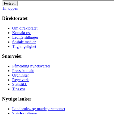
Fortsett
Til toppen
Direktoratet
Om direktoratet
Kontakt oss
Ledige stillinger
Sosiale medier
Tilgjengelighet
Snarveier
Påmelding nyhetsvarsel
Pressekontakt
Ordninger
Regelverk
Statistikk
Tips oss
Nyttige lenker
Landbruks- og matdepartementet
Statsforvalteren