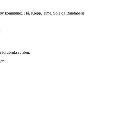
esøy kommune), Hå, Klepp, Time, Sola og Randaberg
a.
1 i Jordbruksavtalen.
ger i.