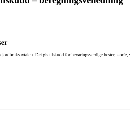
ilskudd – beregningsveiledning
ser
ordbruksavtalen. Det gis tilskudd for bevaringsverdige hester, storfe, s