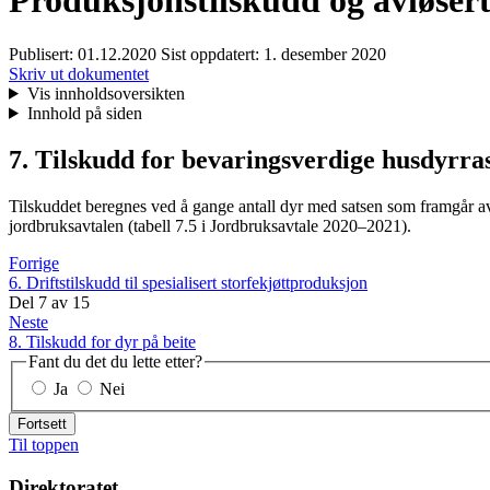
Produksjonstilskudd og avløsert
Publisert:
01.12.2020
Sist oppdatert:
1. desember 2020
Skriv ut dokumentet
Vis innholdsoversikten
Innhold på siden
7. Tilskudd for bevaringsverdige husdyrra
Tilskuddet beregnes ved å gange antall dyr med satsen som framgår av j
jordbruksavtalen (tabell 7.5 i Jordbruksavtale 2020–2021).
Forrige
6. Driftstilskudd til spesialisert storfekjøttproduksjon
Del
7
av
15
Neste
8. Tilskudd for dyr på beite
Fant du det du lette etter?
Ja
Nei
Fortsett
Til toppen
Direktoratet