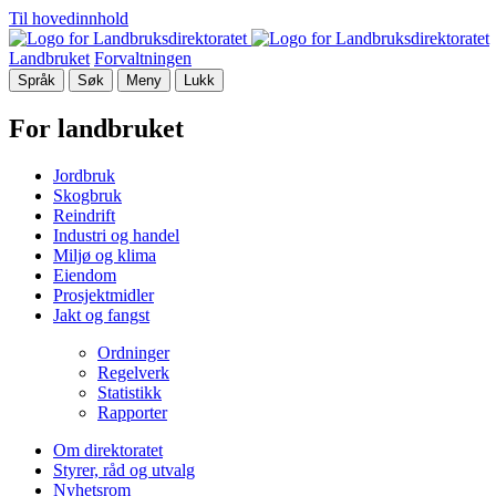
Til hovedinnhold
Landbruket
Forvaltningen
Språk
Søk
Meny
Lukk
For landbruket
Jordbruk
Skogbruk
Reindrift
Industri og handel
Miljø og klima
Eiendom
Prosjektmidler
Jakt og fangst
Ordninger
Regelverk
Statistikk
Rapporter
Om direktoratet
Styrer, råd og utvalg
Nyhetsrom