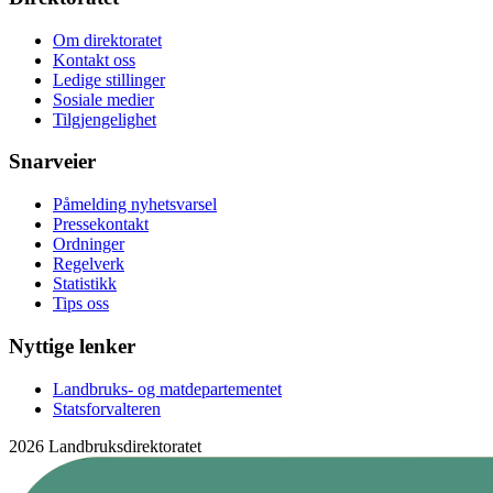
Om direktoratet
Kontakt oss
Ledige stillinger
Sosiale medier
Tilgjengelighet
Snarveier
Påmelding nyhetsvarsel
Pressekontakt
Ordninger
Regelverk
Statistikk
Tips oss
Nyttige lenker
Landbruks- og matdepartementet
Statsforvalteren
2026 Landbruksdirektoratet