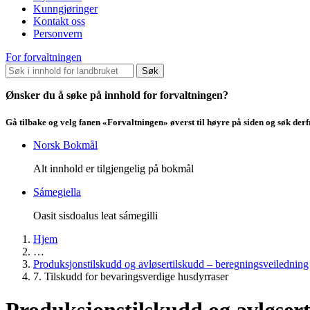
Kunngjøringer
Kontakt oss
Personvern
For forvaltningen
Søk
Ønsker du å søke på innhold for forvaltningen?
Gå tilbake og velg fanen «Forvaltningen» øverst til høyre på siden og søk der
Norsk Bokmål
Alt innhold er tilgjengelig på bokmål
Sámegiella
Oasit sisdoalus leat sámegilli
Hjem
…
Produksjonstilskudd og avløsertilskudd – beregningsveiledning
7. Tilskudd for bevaringsverdige husdyrraser