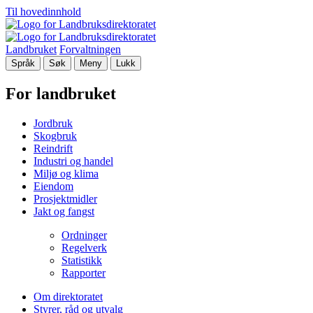
Til hovedinnhold
Landbruket
Forvaltningen
Språk
Søk
Meny
Lukk
For landbruket
Jordbruk
Skogbruk
Reindrift
Industri og handel
Miljø og klima
Eiendom
Prosjektmidler
Jakt og fangst
Ordninger
Regelverk
Statistikk
Rapporter
Om direktoratet
Styrer, råd og utvalg