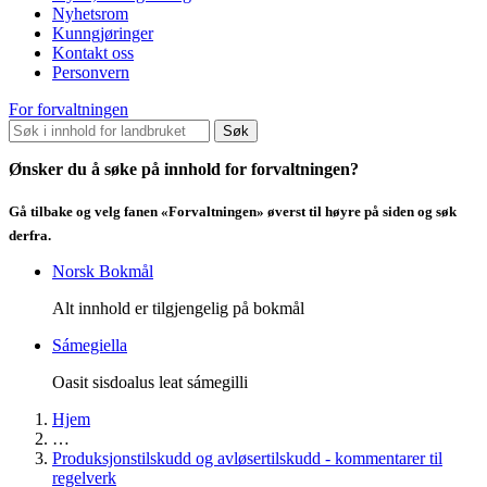
Nyhetsrom
Kunngjøringer
Kontakt oss
Personvern
For forvaltningen
Søk
Ønsker du å søke på innhold for forvaltningen?
Gå tilbake og velg fanen «Forvaltningen» øverst til høyre på siden og søk
derfra.
Norsk Bokmål
Alt innhold er tilgjengelig på bokmål
Sámegiella
Oasit sisdoalus leat sámegilli
Hjem
…
Produksjonstilskudd og avløsertilskudd - kommentarer til
regelverk