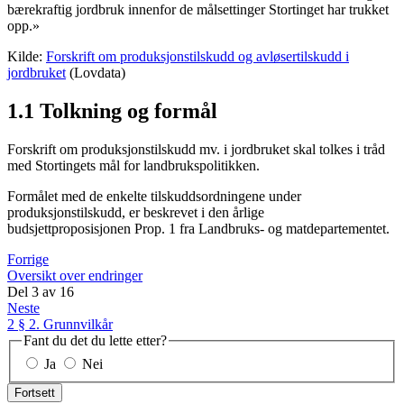
bærekraftig jordbruk innenfor de målsettinger Stortinget har trukket
opp.»
Kilde:
Forskrift om produksjonstilskudd og avløsertilskudd i
jordbruket
(Lovdata)
1.1 Tolkning og formål
Forskrift om produksjonstilskudd mv. i jordbruket skal tolkes i tråd
med Stortingets mål for landbrukspolitikken.
Formålet med de enkelte tilskuddsordningene under
produksjonstilskudd, er beskrevet i den årlige
budsjettproposisjonen Prop. 1 fra Landbruks- og matdepartementet.
Forrige
Oversikt over endringer
Del
3
av
16
Neste
2 § 2. Grunnvilkår
Fant du det du lette etter?
Ja
Nei
Fortsett