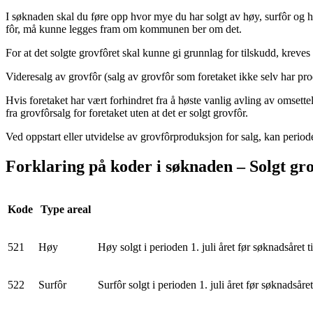
I søknaden skal du føre opp hvor mye du har solgt av høy, surfôr og h
fôr, må kunne legges fram om kommunen ber om det.
For at det solgte grovfôret skal kunne gi grunnlag for tilskudd, kreves
Videresalg av grovfôr (salg av grovfôr som foretaket ikke selv har pro
Hvis foretaket har vært forhindret fra å høste vanlig avling av omsette
fra grovfôrsalg for foretaket uten at det er solgt grovfôr.
Ved oppstart eller utvidelse av grovfôrproduksjon for salg, kan periode
Forklaring på koder i søknaden – Solgt gr
Kode
Type areal
521
Høy
Høy solgt i perioden 1. juli året før søknadsåret
522
Surfôr
Surfôr solgt i perioden 1. juli året før søknadsår