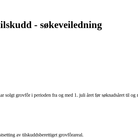
ilskudd - søkeveiledning
 solgt grovfôr i perioden fra og med 1. juli året før søknadsåret til og 
setting av tilskuddsberettiget grovfôrareal.