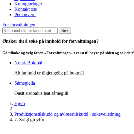
Kunngjøringer
Kontakt oss
Personvern
For forvaltningen
Søk
Ønsker du å søke på innhold for forvaltningen?
Gå tilbake og velg fanen «Forvaltningen» øverst til høyre på siden og søk der
Norsk Bokmål
Alt innhold er tilgjengelig på bokmål
Sámegiella
Oasit sisdoalus leat sámegilli
Hjem
…
Produksjonstilskudd og avløsertilskudd - søkeveiledning
7. Solgt grovfôr