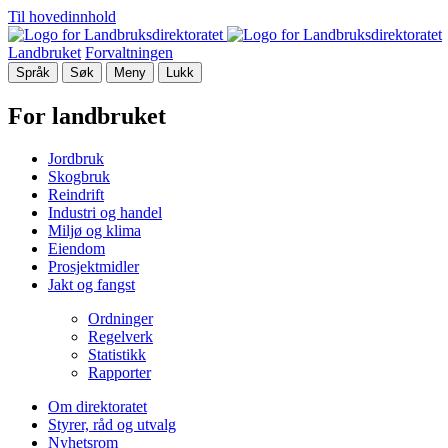
Til hovedinnhold
Landbruket
Forvaltningen
Språk
Søk
Meny
Lukk
For landbruket
Jordbruk
Skogbruk
Reindrift
Industri og handel
Miljø og klima
Eiendom
Prosjektmidler
Jakt og fangst
Ordninger
Regelverk
Statistikk
Rapporter
Om direktoratet
Styrer, råd og utvalg
Nyhetsrom