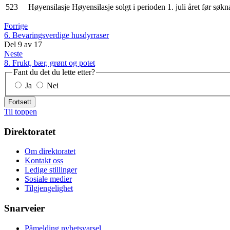
523
Høyensilasje
Høyensilasje solgt i perioden 1. juli året før søk
Forrige
6. Bevaringsverdige husdyrraser
Del
9
av
17
Neste
8. Frukt, bær, grønt og potet
Fant du det du lette etter?
Ja
Nei
Fortsett
Til toppen
Direktoratet
Om direktoratet
Kontakt oss
Ledige stillinger
Sosiale medier
Tilgjengelighet
Snarveier
Påmelding nyhetsvarsel