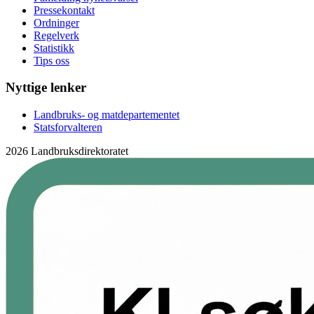
Pressekontakt
Ordninger
Regelverk
Statistikk
Tips oss
Nyttige lenker
Landbruks- og matdepartementet
Statsforvalteren
2026 Landbruksdirektoratet