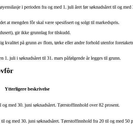
øyensilasje i perioden fra og med 1. juli året før søknadsåret til og m
 det at mengden fôr skal være spesiﬁsert og solgt til markedspris.
dusert), gir ikke grunnlag for tilskudd.
lig kvalitet på grunn av flom, tørke eller andre forhold utenfor foretake
n 1. juli i søknadsåret til 31. mars påfølgende år legges til grunn.
ovfôr
Ytterligere beskrivelse
 til og med 30. juni søknadsåret. Tørrstoffinnhold over 82 prosent.
et til og med 30. juni søknadsåret. Tørrstoffinnhold fra 20 til og med 50 