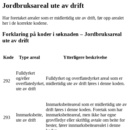
Jordbruksareal ute av drift
Har foretaket arealer som er midlertidig ute av drift, før opp arealet
her i de korrekte kodene.
Forklaring på koder i søknaden – Jordbruksareal
ute av drift
Kode
Type areal
Ytterligere beskrivelse
Fulldyrket
og/eller
Fulldyrket og overflatedyrket areal som er
292
overflatedyrket,
midlertidig ute av drift føres i denne koden.
ute av drift
Innmarksbeiteareal som er midlertidig ute av
drift føres i denne koden. Foretak som har
Innmarksbeite,
innmarksbeiteareal, men ikke har egne
293
ute av drift
grovfôrdyr eller skriftlig avtale om beite for
hester, fører innmarksbeitearealet i denne