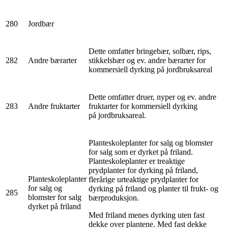
280
Jordbær
Dette omfatter bringebær, solbær, rips,
282
Andre bærarter
stikkelsbær og ev. andre bærarter for
kommersiell dyrking på jordbruksareal
Dette omfatter druer, nyper og ev. andre
283
Andre fruktarter
fruktarter for kommersiell dyrking
på jordbruksareal.
Planteskoleplanter for salg og blomster
for salg som er dyrket på friland.
Planteskoleplanter er treaktige
prydplanter for dyrking på friland,
Planteskoleplanter
flerårige urteaktige prydplanter for
for salg og
dyrking på friland og planter til frukt- og
285
blomster for salg
bærproduksjon.
dyrket på friland
Med friland menes dyrking uten fast
dekke over plantene. Med fast dekke