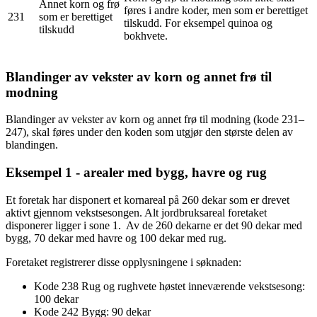
Annet korn og frø
føres i andre koder, men som er berettiget
231
som er berettiget
tilskudd. For eksempel quinoa og
tilskudd
bokhvete.
Blandinger av vekster av korn og annet frø til
modning
Blandinger av vekster av korn og annet frø til modning (kode 231–
247), skal føres under den koden som utgjør den største delen av
blandingen.
Eksempel 1 - arealer med bygg, havre og rug
Et foretak har disponert et kornareal på 260 dekar som er drevet
aktivt gjennom vekstsesongen. Alt jordbruksareal foretaket
disponerer ligger i sone 1. Av de 260 dekarne er det 90 dekar med
bygg, 70 dekar med havre og 100 dekar med rug.
Foretaket registrerer disse opplysningene i søknaden:
Kode 238 Rug og rughvete høstet inneværende vekstsesong:
100 dekar
Kode 242 Bygg: 90 dekar