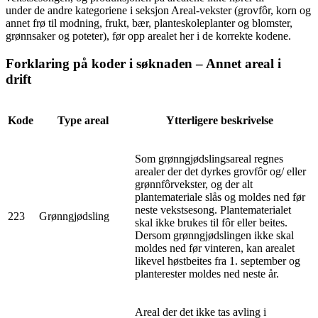
under de andre kategoriene i seksjon Areal-vekster (grovfôr, korn og
annet frø til modning, frukt, bær, planteskoleplanter og blomster,
grønnsaker og poteter), før opp arealet her i de korrekte kodene.
Forklaring på koder i søknaden – Annet areal i
drift
Kode
Type areal
Ytterligere beskrivelse
Som grønngjødslingsareal regnes
arealer der det dyrkes grovfôr og/ eller
grønnfôrvekster, og der alt
plantemateriale slås og moldes ned før
neste vekstsesong. Plantematerialet
223
Grønngjødsling
skal ikke brukes til fôr eller beites.
Dersom grønngjødslingen ikke skal
moldes ned før vinteren, kan arealet
likevel høstbeites fra 1. september og
planterester moldes ned neste år.
Areal der det ikke tas avling i