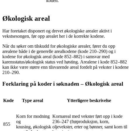
koden.
Økologisk areal
Har foretaket disponert og drevet økologiske arealer aktivt i
vekstsesongen, før opp arealet her i de korrekte kodene.
Når du søker om tilskudd for økologiske arealer, fører du opp
arealene både i de generelle arealkodene (kode 210–290) og i
kodene for økologisk areal (kode 852–882) i samsvar med
karensstatus/økologisk status ved høsting. Arealene i kode 852–882
kan ikke være større enn tilsvarende areal fordelt på vekster i kodene
210–290.
Forklaring på koder i søknaden – Økologisk areal
Kode
Type areal
Ytterligere beskrivelse
Korn for modning
Kornareal med vekster ført opp i kode
og
236–247 (frøproduksjon, korn,
855
knusing, økologisk
oljevekster, erter og bønner, samt korn til