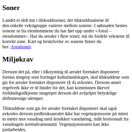
Soner
Landet er delt inn i tilskuddssoner, der tilskuddssatsene til
den enkelte vekstgruppe varierer mellom sonene. I søknaden hentes
sonene ut fra eiendommene du har ført opp under «Areal –
eiendommer». Har du arealer i flere soner, må du fordele vekstene til
korrekt sone. Kart og beskrivelse av sonene finner du
her:
Arealsoner
.
Miljøkrav
Dersom det på, eller i tilknytning til arealet foretaket disponerer
foretas inngrep som forringer kulturlandskapet, skal tilskuddene som
gis for arealer foretaket disponerer (§ 4) avkortes. Dersom annet
regelverk ikke er til hinder for det, kan kommunen likevel
forhåndsgodkjenne inngrepet dersom det avhjelper betydelige
driftsmessige ulemper.
Tilskuddene som gis for arealer foretaket disponerer skal også
avkortes dersom jordbruksarealet ikke har vegetasjonssone på minst
to meter mot vassdrag med årssikker vannføring, målt horisontalt fra
vassdragets normalvannstand. Vegetasjonssonen kan ikke
jordarbeides.