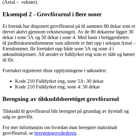
(Areal – vekster).
Eksempel 2 - Grovfôrareal i flere soner
Et foretak har disponert grovfôrareal på til sammen 80 dekar som er
drevet aktivt gjennom vekstsesongen. Av de 80 dekarene ligger 30
dekar i sone 5A og 50 dekar i sone 4. Med basis i beliggenheten
til jordbrukseiendommene som allerede er ført opp i seksjon Areal –
Eiendommer, får foretaket opp både sone 5A og sone 4 i
søknadsskjemaet. Alt arealet er fulldyrket eng som er slått og høstet
til fôr.
Foretaket registrerer disse opplysningene i søknaden:
Kode 210 Fulldyrket eng, sone 5A: 30 dekar
Kode 210 Fulldyrket eng, sone 4: 50 dekar
Beregning av tilskuddsberettiget grovfôrareal
Tilskudd til grovfôrareal blir beregnet på grunnlag av dyretall og
salg av grovfôr.
For mer informasjon om hvordan man beregner maksimalt
grovfôrareal, se
beregningsveilederen
.