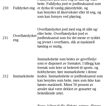
beite. Fulldyrka jord er jordbruksareal som
210
Fulldyrket eng
er dyrka til vanlig pløyedybde, og
kan benyttes til åkervekster eller til eng, og
som kan fornyes ved pløying.
Overflatedyrket jord med eng til slått og/
eller beite. Overflatedyrket jord er
Overflatedyrket
211
jordbruksareal som for det meste er ryddet
eng
og jevnet i overflaten, slik at maskinell
høsting er mulig.
Innmarksbeite som beites av grovfôrdyr
som er disponert av foretaket. I tillegg kan
foretak som leier ut beiterett til sports- og
hobbyhester, føre innmarksbeite i denne
212
Innmarksbeite
koden. Innmarksbeite er jordbruksareal som
kan benyttes som beite, men som ikke kan
høstes maskinelt. Minst 50 prosent av
arealet skal være dekket av grasarter og
beitetålende urter.
Nepe, kålrot til fôr, fôrbete, raigras, fôrraps,