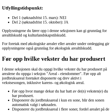
Utfyllingstidspunkt:
Del 1 (søknadsfrist 15. mars): NEI
Del 2 (søknadsfrist 15. oktober): JA
Opplysningene du fører opp i denne seksjonen kan gi grunnlag for
arealtilskudd og kulturlandskapstilskudd.
For foretak med økologiske arealer eller arealer under omlegging gir
opplysningene også grunnlag for økologisk arealtilskudd.
Før opp hvilke vekster du har produsert
I denne seksjonen skal du oppgi hvilke vekster du har produsert på
arealene du oppga i seksjon "Areal - eiendommer". Før opp alt
jordbruksareal foretaket disponerte og drev aktivt i
vekstsesongen, inklusive karens- og økologisk areal.
Før opp hvor mange dekar du har hatt av de(n) veksten(e) du
har produsert.
Disponerer du jordbruksareal i kun en sone, blir den sonen
automatisk valgt i søknaden.
Disponerer du jordbruksareal i flere soner, fordel arealet på de