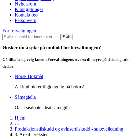
Nyhetsrom
Kunngjøringer
Kontakt oss
Personvern
For forvaltningen
Søk
Ønsker du å søke på innhold for forvaltningen?
Gå tilbake og velg fanen «Forvaltningen» øverst til høyre på siden og søk
derfra.
Norsk Bokmål
Alt innhold er tilgjengelig på bokmål
Sámegiella
Oasit sisdoalus leat sámegilli
Hjem
…
Produksjonstilskudd og avløsertilskudd - søkeveiledning
3. Areal - vekster