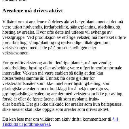
Arealene må drives aktivt
Vilkåret om at arealene må drives aktivt betyr blant annet at det må
være utført nødvendig jordarbeiding, såing/planting, gjødsling og
høsting av arealet. Hvor ofte dette må utføres vil avhenge av
vekstgruppe. Ved produksjon av ettårige vekster, må foretaket utføre
jordarbeiding, såing/planting og nødvendige tiltak gjennom
vekstsesongen med sikte på å omsette avlingen etter
vekstsesongen.
For grovfôrvekster og andre flerårige planter, må nødvendig
jordarbeiding, høsting eller avbeiting være utført innenfor normale
intervaller. Veksten må være etablert så tidlig at den kan
høstes/beites samme år. Unntak fra dette gjelder for
vekster/driftsmåter som ikke innebærer høsting/beiting, som
økologiske arealer som er brakklagt for å bekjempe ugress,
grønngjødslingsarealer, og arealer med vekster som ikke gir avling
første år eller de første årene, slik som nyplanta frukt-
eller bærfelt. Det gis ikke tilskudd for arealer som kun beitepusses,
slike arealer skal ikke oppgis som arealer som drives aktivt.
Du kan lese mer om vilkåret om aktiv drift i kommentarer til
§ 4
Tilskudd til jordbruksareal
.