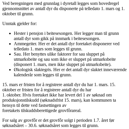
Ved beregningen med grunnlag i dyretall legges som hovedregel
gjennomsnittet av antall dyr du disponerte på telledato 1. mars og 1.
oktober til grunn.
Unntak gjelder for:
Hester i pensjon i beitesesongen. Her legger man til grunn
antall dyr som gikk på innmark i beitesesongen.
Ammegeiter. Her er det antall dyr foretaket disponerer ved
telledato 1. mars som legges til grunn.
Sau. Her benyttes ulike faktorer for sau sluppet på
utmarksbeite og sau som ikke er sluppet på utmarksbeite
(disponert 1. mars, men ikke sluppet på utmarksbeite).
Økologisk slaktegris. Her er det antall dyr slaktet inneværende
kalenderår som legges til grunn.
15. mars er fristen for å registrere antall dyr du har 1. mars. 15.
oktober er fristen for å registrere antall dyr du har
1. oktober. Hvis foretaket ikke har levert del 1 av søknad om
produksjonstilskudd (søknadsfrist 15. mars), kan kommunen ta
hensyn til dette ved fastsettingen av
foretakets tilskuddsberettigede grovfôrareal.
For salg av grovfôr er det grovfôr solgt i perioden 1.7. året før
søknadsåret – 30.6. søknadsåret som legges til grunn.