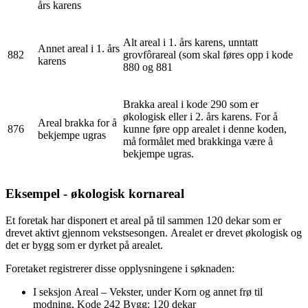
års karens
Alt areal i 1. års karens, unntatt
Annet areal i 1. års
882
grovfôrareal (som skal føres opp i kode
karens
880 og 881
Brakka areal i kode 290 som er
økologisk eller i 2. års karens. For å
Areal brakka for å
876
kunne føre opp arealet i denne koden,
bekjempe ugras
må formålet med brakkinga være å
bekjempe ugras.
Eksempel - økologisk kornareal
Et foretak har disponert et areal på til sammen 120 dekar som er
drevet aktivt gjennom vekstsesongen. Arealet er drevet økologisk og
det er bygg som er dyrket på arealet.
Foretaket registrerer disse opplysningene i søknaden:
I seksjon Areal – Vekster, under Korn og annet frø til
modning, Kode 242 Bygg: 120 dekar