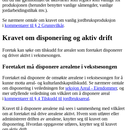
produksjonen (herunder benytter vanlige såmengder, vanlige
jordarbeidingstiltak mv.).
Se nærmere omtale om kravet om vanlig jordbruksproduksjon
i
kommentarer til § 2 Grunnvilkår
.
Kravet om disponering og aktiv drift
Foretak kan søke om tilskudd for arealer som foretaket disponerer
og driver aktivt i vekstsesongen.
Foretaket må disponere arealene i vekstsesongen
Foretaket må disponere de omsøkte arealene i vekstsesongen for å
kunne motta areal- og kulturlandskapstilskudd. Se nærmere omtale
om disponering i veiledningen for
seksjon Areal - Eiendommer
, og
mer utfyllende veiledning om vilkåret om å disponere areal
i
kommentarer til § 4 Tilskudd til jordbruksareal
.
Kravet til å disponere arealene må sees i sammenheng med vilkåret
om at foretaket må drive arealene aktivt. Hvem som utfører eller
administrerer driften av arealene, knytter seg til kravet om
disponering. Hvordan oppgavene utføres, knytter seg til kravet
om aktiv drift.