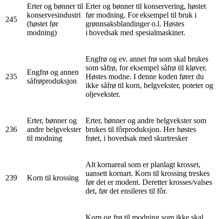
Erter og bønner til
Erter og bønner til konservering, høstet
konservesindustri
før modning. For eksempel til bruk i
245
(høstet før
grønnsaksblandinger o.l. Høstes
modning)
i hovedsak med spesialmaskiner.
Engfrø og ev. annet frø som skal brukes
som såfrø, for eksempel såfrø til kløver.
Engfrø og annen
235
Høstes modne. I denne koden fører du
såfrøproduksjon
ikke såfrø til korn, belgvekster, poteter og
oljevekster.
Erter, bønner og
Erter, bønner og andre belgvekster som
236
andre belgvekster
brukes til fôrproduksjon. Her høstes
til modning
frøet, i hovedsak med skurtresker
Alt kornareal som er planlagt krosset,
uansett kornart. Korn til krossing treskes
239
Korn til krossing
før det er modent. Deretter krosses/valses
det, før det ensileres til fôr.
Korn og frø til modning som ikke skal