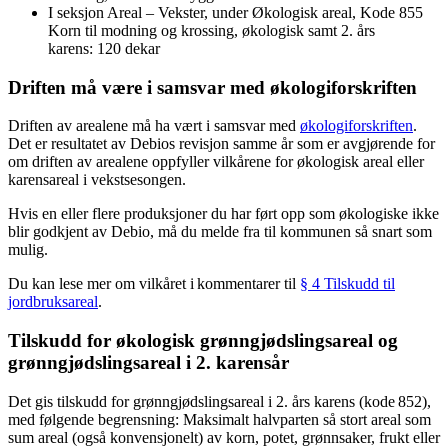
I seksjon Areal – Vekster, under Økologisk areal, Kode 855
Korn til modning og krossing, økologisk samt 2. års
karens: 120 dekar
Driften må være i samsvar med økologiforskriften
Driften av arealene må ha vært i samsvar med
økologiforskriften
.
Det er resultatet av Debios revisjon samme år som er avgjørende for
om driften av arealene oppfyller vilkårene for økologisk areal eller
karensareal i vekstsesongen.
Hvis en eller flere produksjoner du har ført opp som økologiske ikke
blir godkjent av Debio, må du melde fra til kommunen så snart som
mulig.
Du kan lese mer om vilkåret i kommentarer til
§ 4 Tilskudd til
jordbruksareal
.
Tilskudd for økologisk grønngjødslingsareal og
grønngjødslingsareal i 2. karensår
Det gis tilskudd for grønngjødslingsareal i 2. års karens (kode 852),
med følgende begrensning: Maksimalt halvparten så stort areal som
sum areal (også konvensjonelt) av korn, potet, grønnsaker, frukt eller