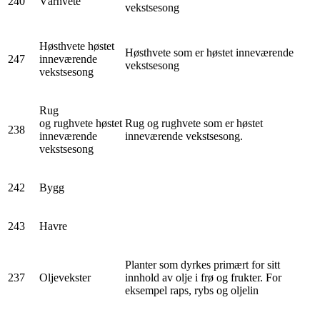
240
Vårhvete
vekstsesong
Høsthvete høstet
Høsthvete som er høstet inneværende
247
inneværende
vekstsesong
vekstsesong
Rug
og rughvete høstet
Rug og rughvete som er høstet
238
inneværende
inneværende vekstsesong.
vekstsesong
242
Bygg
243
Havre
Planter som dyrkes primært for sitt
237
Oljevekster
innhold av olje i frø og frukter. For
eksempel raps, rybs og oljelin