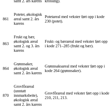
samt 2. års karens
krossing).
Poteter, økologisk
Potetareal med vekster ført opp i kode
861
areal samt 2. års
230 (potet).
karens
Frukt og bær,
økologisk areal
Frukt- og bærareal med vekster ført opp
863
samt 2. og 3. års
i kode 271–285 (frukt og bær).
karens
Grønnsaker,
Grønnsaksareal med vekster ført opp i
864
økologisk areal
kode 264 (grønnsaker).
samt 2. års karens
Grovfôrareal
(unntatt
Grovfôrareal med vekster ført opp i kode
870
innmarksbeite),
210, 211, 213.
økologisk areal
samt 2. års karens