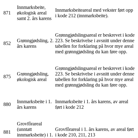
Innmarksbeite,
Innmarksbeiteareal med vekster ført opp
871
økologisk areal
i kode 212 (innmarksbeite).
samt 2. års karens
Grønngjødslingsareal er beskrevet i kode
Grønngjødsling, 2.
223. Se beskrivelse i avsnitt under denne
852
års karens
tabellen for forklaring på hvor mye areal
med grønngjødsling du kan føre opp.
Grønngjødslingsareal er beskrevet i kode
Grønngjødsling,
223. Se beskrivelse i avsnitt under denne
875
økologisk areal
tabellen for forklaring på hvor mye areal
med grønngjødsling du kan føre opp.
Innmarksbeite i 1.
Innmarksbeite i 1. års karens, av areal
880
års karens
ført i kode 212
Grovfôrareal
(unntatt
Grovfôrareal i 1. års karens, av areal ført
881
innmarksbeite) i 1.
i kode 210, 211, 213