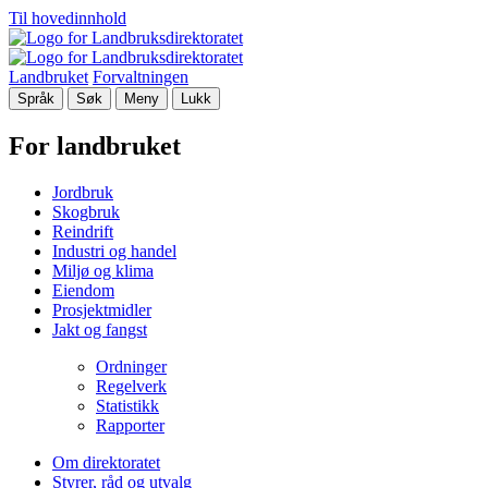
Til hovedinnhold
Landbruket
Forvaltningen
Språk
Søk
Meny
Lukk
For landbruket
Jordbruk
Skogbruk
Reindrift
Industri og handel
Miljø og klima
Eiendom
Prosjektmidler
Jakt og fangst
Ordninger
Regelverk
Statistikk
Rapporter
Om direktoratet
Styrer, råd og utvalg