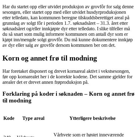
Har du startet opp eller utvidet produksjon av grovfôr for salg denne
sesongen, eller startet opp med eller utvidet husdyrproduksjonen
etter telledato, kan kommunen beregne tilskuddsberettiget areal på
grunnlag av solgt fôr i perioden 1.7. søknadsåret – 31.3. året etter
søknadsåret og/eller innkjøpte dyr etter telledato. I slike tilfeller må
du så snart som mulig informere kommunen om antall dyr som er
kjøpt inn/mengde solgt grovfôr. Du må kunne dokumentere innkjøp
av dyr eller salg av grovfôr dersom kommunen ber om det.
Korn og annet frø til modning
Har foretaket disponert og drevet kornareal aktivt i vekstsesongen,
før opp kornarealet her i de korrekte kodene. Det samme gjelder for
arealer det er drevet annen frøproduksjon på.
Forklaring på koder i søknaden – Korn og annet frø
til modning
Kode
Type areal
Ytterligere beskrivelse
Vårhvete som er høstet inneværende