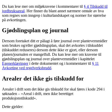
Du kan lese mer om miljøkravene i kommentarer til
§ 4 Tilskudd til
jordbruksareal
. Her finner du blant annet nærmere omtale av hva
som regnes som inngrep i kulturlandskapet og normer for størrelse
på avkortingen.
Gjødslingsplan og journal
Dersom foretaket ditt er pålagt å føre journal over plantevernmidler
som brukes og/eller gjødslingsplan, skal det avkortes i tilskuddet
(tilskuddet reduseres) dersom dette ikke er gjort, eller dersom
planen/journalen er mangelfull. Du kan lese mer om kravene til
gjødslingsplan og journal over plantevernmidler i kapittelet
Egenerklæringer
i dette dokumentet og i kommentarer til
§ 11
Avkorting ved regelverksbrudd
.
Arealer det ikke gis tilskudd for
Arealer i drift som det ikke gis tilskudd for skal føres i kode 294 i
søknaden – «Areal i drift, men ikke berettiget
produksjonstilskudd».
Dette gjelder: