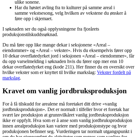
ulike sonene.
Har du høstet avling fra to kulturer på samme areal i
samme vekstsesong, velg hvilken av vekstene du ønsker å
føre opp i skjemaet.
I søknaden ser du også opplysningene fra fjorårets
produksjonstilskuddssøknad.
Du må føre opp like mange dekar i seksjonene «Areal –
eiendommer» og «Areal – vekster». Hvis du eksempelvis fører opp
10 dekar overflatedyrket jord i seksjonen «Areal – eiendommer», får
du opp varselmelding i søknaden hvis du fører opp mer enn 10
dekar overflatedyrket eng (kode 211). Her finner du en oversikt over
hvilke vekster som er knyttet til hvilke markslag:
Vekster fordelt på
markslag
.
Kravet om vanlig jordbruksproduksjon
For å få tilskudd for arealene må foretaket ditt drive «vanlig
jordbruksproduksjon». Det er normalt i tilfeller hvor et foretak har
svært lav produksjon at grunnvilkåret vanlig jordbruksproduksjon
ikke er oppfylt. Hva som er å anse som vanlig jordbruksproduksjon
innen arealproduksjon kan variere med produksjonstype og hvor
produksjonen befinner seg. Vurderingen tar normalt utgangspunkt i
om du har gjennomført de aktiviteter som regnes som vanlige for