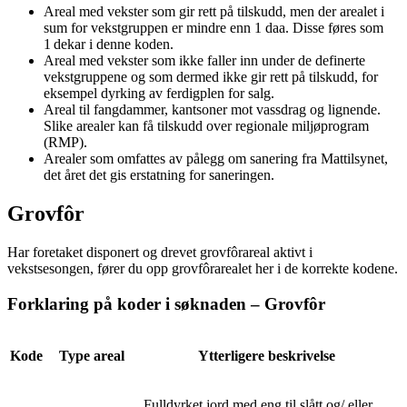
Areal med vekster som gir rett på tilskudd, men der arealet i
sum for vekstgruppen er mindre enn 1 daa. Disse føres som
1 dekar i denne koden.
Areal med vekster som ikke faller inn under de definerte
vekstgruppene og som dermed ikke gir rett på tilskudd, for
eksempel dyrking av ferdigplen for salg.
Areal til fangdammer, kantsoner mot vassdrag og lignende.
Slike arealer kan få tilskudd over regionale miljøprogram
(RMP).
Arealer som omfattes av pålegg om sanering fra Mattilsynet,
det året det gis erstatning for saneringen.
Grovfôr
Har foretaket disponert og drevet grovfôrareal aktivt i
vekstsesongen, fører du opp grovfôrarealet her i de korrekte kodene.
Forklaring på koder i søknaden – Grovfôr
Kode
Type areal
Ytterligere beskrivelse
Fulldyrket jord med eng til slått og/ eller