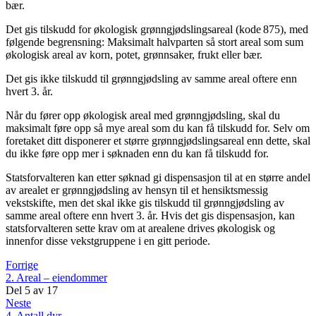
bær.
Det gis tilskudd for økologisk grønngjødslingsareal (kode 875), med
følgende begrensning: Maksimalt halvparten så stort areal som sum
økologisk areal av korn, potet, grønnsaker, frukt eller bær.
Det gis ikke tilskudd til grønngjødsling av samme areal oftere enn
hvert 3. år.
Når du fører opp økologisk areal med grønngjødsling, skal du
maksimalt føre opp så mye areal som du kan få tilskudd for. Selv om
foretaket ditt disponerer et større grønngjødslingsareal enn dette, skal
du ikke føre opp mer i søknaden enn du kan få tilskudd for.
Statsforvalteren kan etter søknad gi dispensasjon til at en større andel
av arealet er grønngjødsling av hensyn til et hensiktsmessig
vekstskifte, men det skal ikke gis tilskudd til grønngjødsling av
samme areal oftere enn hvert 3. år. Hvis det gis dispensasjon, kan
statsforvalteren sette krav om at arealene drives økologisk og
innenfor disse vekstgruppene i en gitt periode.
Forrige
2. Areal – eiendommer
Del
5
av
17
Neste
4. Antall dyr