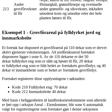
Andre
fôrmargkål, grønnfôrnepe og eventuelle
213
grovfôrvekster
andre grønnfôr- og silovekster, inkludert
til fôr
umodent korn og umodne erter der hele
planten høstes til fôr.
Eksempel 1 - Grovfôrareal på fylldyrket jord og
innmarksbeite
Et foretak har disponert et grovfôrareal på 110 dekar som er drevet
aktivt gjennom vekstsesongen. Alt jordbruksareal foretaket
disponerer ligger i sone 6. Av de 110 dekarne er det 50
dekar fulldyrket eng som er slått og høstet til fôr, 20 dekar
er fulldyrket eng som er blitt beitet av foretakets grovfôrdyr, og 40
dekar er innmarkbeite som er beitet av foretakets grovfôrdyr.
Foretaket registrerer disse opplysningene i søknaden:
Kode 210 Fulldyrket eng: 70 dekar
Kode 212 Innmarksbeite 40 dekar
Med basis i beliggenheten til landbrukseiendommene som allerede
er ført opp i seksjon Areal – Eiendommer, blir sone 6 automatisk
valgt for registreringene som foretaket gjør i denne seksjonen