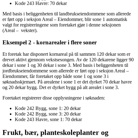
Kode 243 Havre: 70 dekar
Med basis i beliggenheten til landbrukseiendommene som allerede
er ført opp i seksjon Areal – Eiendommer, blir sone 1 automatisk
valgt for registreringene som foretaket gjør i denne seksjonen
(Areal – vekster).
Eksempel 2 - kornarealer i flere soner
Et foretak har disponert kornareal på til sammen 120 dekar som er
drevet aktivt gjennom vekstsesongen. Av de 120 dekarene ligger 90
dekar i sone 1 og 30 dekar i sone 3. Med basis i beliggenheten til
jordbrukseiendommene som allerede er ført opp i seksjon Areal –
Eiendommer, får foretaket opp både sone 1 og sone 3 i
søknadsskjemaet. På arealene i sone 1 er det dyrket 70 dekar havre
og 20 dekar bygg. Det er dyrket bygg på alt arealet i sone 3.
Foretaket registrerer disse opplysningene i søknaden:
Kode 242 Bygg, sone 1: 20 dekar
Kode 242 Bygg, sone 3: 20 dekar
Kode 243 Havre, sone 1: 70 dekar
Frukt, bær, planteskoleplanter og