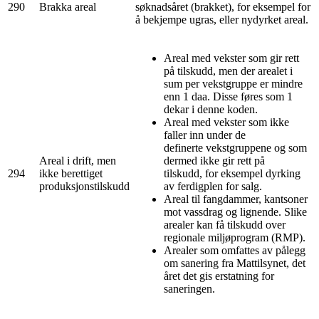
290
Brakka areal
søknadsåret (brakket), for eksempel for
å bekjempe ugras, eller nydyrket areal.
Areal med vekster som gir rett
på tilskudd, men der arealet i
sum per vekstgruppe er mindre
enn 1 daa. Disse føres som 1
dekar i denne koden.
Areal med vekster som ikke
faller inn under de
definerte vekstgruppene og som
Areal i drift, men
dermed ikke gir rett på
294
ikke berettiget
tilskudd, for eksempel dyrking
produksjonstilskudd
av ferdigplen for salg.
Areal til fangdammer, kantsoner
mot vassdrag og lignende. Slike
arealer kan få tilskudd over
regionale miljøprogram (RMP).
Arealer som omfattes av pålegg
om sanering fra Mattilsynet, det
året det gis erstatning for
saneringen.