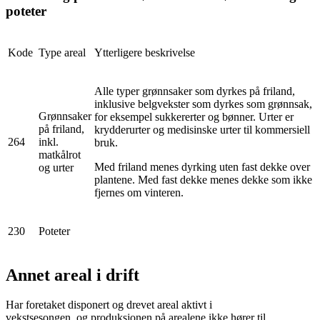
poteter
Kode
Type areal
Ytterligere beskrivelse
Alle typer grønnsaker som dyrkes på friland,
inklusive belgvekster som dyrkes som grønnsak,
Grønnsaker
for eksempel sukkererter og bønner. Urter er
på friland,
krydderurter og medisinske urter til kommersiell
264
inkl.
bruk.
matkålrot
Med friland menes dyrking uten fast dekke over
og urter
plantene. Med fast dekke menes dekke som ikke
fjernes om vinteren.
230
Poteter
Annet areal i drift
Har foretaket disponert og drevet areal aktivt i
vekstsesongen, og produksjonen på arealene ikke hører til