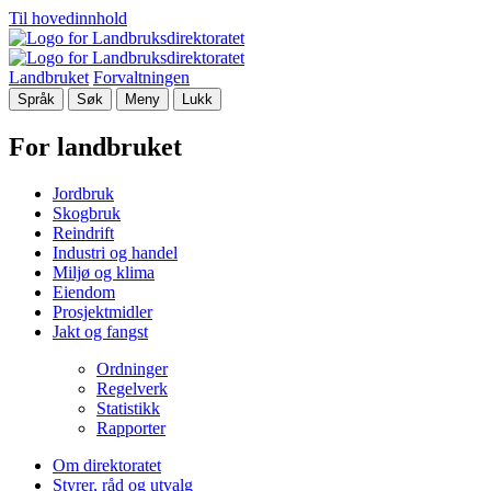
Til hovedinnhold
Landbruket
Forvaltningen
Språk
Søk
Meny
Lukk
For landbruket
Jordbruk
Skogbruk
Reindrift
Industri og handel
Miljø og klima
Eiendom
Prosjektmidler
Jakt og fangst
Ordninger
Regelverk
Statistikk
Rapporter
Om direktoratet
Styrer, råd og utvalg