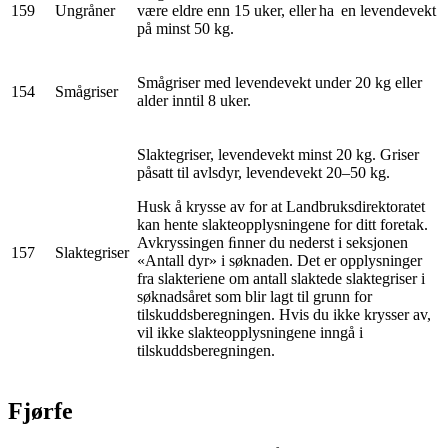
159
Ungråner
være eldre enn 15 uker, eller ha en levendevekt
på minst 50 kg.
Smågriser med levendevekt under 20 kg eller
154
Smågriser
alder inntil 8 uker.
Slaktegriser, levendevekt minst 20 kg. Griser
påsatt til avlsdyr, levendevekt 20–50 kg.
Husk å krysse av for at Landbruksdirektoratet
kan hente slakteopplysningene for ditt foretak.
Avkryssingen ﬁnner du nederst i seksjonen
157
Slaktegriser
«Antall dyr» i søknaden. Det er opplysninger
fra slakteriene om antall slaktede slaktegriser i
søknadsåret som blir lagt til grunn for
tilskuddsberegningen. Hvis du ikke krysser av,
vil ikke slakteopplysningene inngå i
tilskuddsberegningen.
Fjørfe