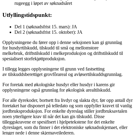
rugeegg i løpet av søknadsåret
Utfyllingstidspunkt:
Del 1 (søknadsfrist 15. mars): JA
Del 2 (søknadsfrist 15. oktober): JA
Opplysningene du fører opp i denne seksjonen kan gi grunnlag
for husdyrtilskudd, tilskudd til små og mellomstore
melkebruk, driftstilskudd i melkeproduksjon og driftstilskudd til
spesialisert storfekjøttproduksjon.
I tillegg legges opplysningene til grunn ved fastsetting
av tilskuddsberettiget grovfôrareal og avløsertilskuddsgrunnlag.
For foretak med økologiske husdyr eller husdyr i karens gir
opplysningene også grunnlag for økologisk arealtilskudd.
For alle dyrekoder, bortsett fra livdyr og slakta dyr, før opp antall dyr
foretaket har disponert på telledato og som oppfyller kravet til vanlig
jordbruksproduksjon. For enkelte dyreslag stiller jordbruksavtalen
noen ytterligere krav til når det kan gis tilskudd. Disse
tilleggskravene er spesifisert i hjelpetekstene for det enkelte
dyreslaget, som du finner i det elektroniske søknadsskjemaet, eller
lenger nede i denne skjemaveilederen.