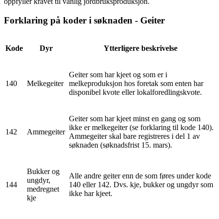
oppfyller kravet til vanlig jordbruksproduksjon.
Forklaring på koder i søknaden - Geiter
Kode
Dyr
Ytterligere beskrivelse
Geiter som har kjeet og som er i
140
Melkegeiter
melkeproduksjon hos foretak som enten har
disponibel kvote eller lokalforedlingskvote.
Geiter som har kjeet minst en gang og som
ikke er melkegeiter (se forklaring til kode 140).
142
Ammegeiter
Ammegeiter skal bare registreres i del 1 av
søknaden (søknadsfrist 15. mars).
Bukker og
Alle andre geiter enn de som føres under kode
ungdyr,
144
140 eller 142. Dvs. kje, bukker og ungdyr som
medregnet
ikke har kjeet.
kje