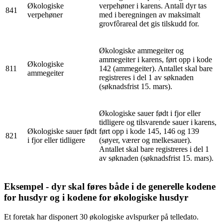
Økologiske
verpehøner i karens. Antall dyr tas
841
verpehøner
med i beregningen av maksimalt
grovfôrareal det gis tilskudd for.
Økologiske ammegeiter og
ammegeiter i karens, ført opp i kode
Økologiske
811
142 (ammegeiter). Antallet skal bare
ammegeiter
registreres i del 1 av søknaden
(søknadsfrist 15. mars).
Økologiske sauer født i fjor eller
tidligere og tilsvarende sauer i karens,
Økologiske sauer født
ført opp i kode 145, 146 og 139
821
i fjor eller tidligere
(søyer, værer og melkesauer).
Antallet skal bare registreres i del 1
av søknaden (søknadsfrist 15. mars).
Eksempel - dyr skal føres både i de generelle kodene
for husdyr og i kodene for økologiske husdyr
Et foretak har disponert 30 økologiske avlspurker på telledato.