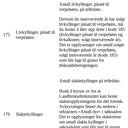
Antall livkyllinger, påsatt til
verpehøns, på telledato.
Dersom du inneværende år har solgt
livkyllinger påsatt til verpehøns, må
du huske å føre opp dette i kode 185
Livkyllinger, påsatt til
(livkyllinger påsatt til verpehøns og
175
verpehøns
livkalkuner, solgt inneværende år).
Det er opplysninger om antall solgte
livkyllinger påsatt til verpehøns,
solgt inneværende år (kode 185)
som blir lagt til grunn for
tilskuddsberegningen.
Antall slaktekyllinger på telledato.
Husk å krysse av for at
Landbruksdirektoratet kan hente
slakteopplysningene for ditt foretak.
Avkryssingen finner du nederst i
seksjonen «Antall dyr» i søknaden.
176
Slaktekyllinger
Det er opplysninger fra slakteriene
om antall slakta kyllinger i
søknadsåret som blir lagt til grunn