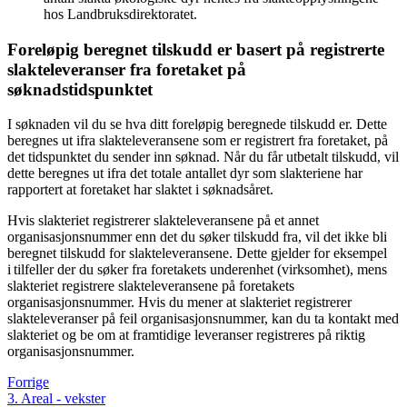
hos Landbruksdirektoratet.
Foreløpig beregnet tilskudd er basert på registrerte
slakteleveranser fra foretaket på
søknadstidspunktet
I søknaden vil du se hva ditt foreløpig beregnede tilskudd er. Dette
beregnes ut ifra slakteleveransene som er registrert fra foretaket, på
det tidspunktet du sender inn søknad. Når du får utbetalt tilskudd, vil
dette beregnes ut ifra det totale antallet dyr som slakteriene har
rapportert at foretaket har slaktet i søknadsåret.
Hvis slakteriet registrerer slakteleveransene på et annet
organisasjonsnummer enn det du søker tilskudd fra, vil det ikke bli
beregnet tilskudd for slakteleveransene. Dette gjelder for eksempel
i tilfeller der du søker fra foretakets underenhet (virksomhet), mens
slakteriet registrere slakteleveransene på foretakets
organisasjonsnummer. Hvis du mener at slakteriet registrerer
slakteleveranser på feil organisasjonsnummer, kan du ta kontakt med
slakteriet og be om at framtidige leveranser registreres på riktig
organisasjonsnummer.
Forrige
3. Areal - vekster