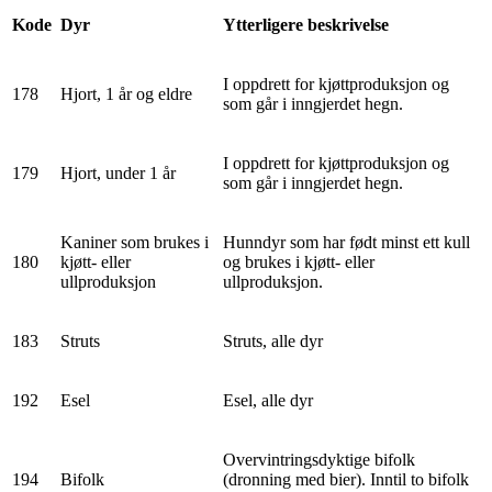
Kode
Dyr
Ytterligere beskrivelse
I oppdrett for kjøttproduksjon og
178
Hjort, 1 år og eldre
som går i inngjerdet hegn.
I oppdrett for kjøttproduksjon og
179
Hjort, under 1 år
som går i inngjerdet hegn.
Kaniner som brukes i
Hunndyr som har født minst ett kull
180
kjøtt- eller
og brukes i kjøtt- eller
ullproduksjon
ullproduksjon.
183
Struts
Struts, alle dyr
192
Esel
Esel, alle dyr
Overvintringsdyktige bifolk
194
Bifolk
(dronning med bier). Inntil to bifolk