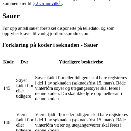
kommentarer til
§ 2 Grunnvilkår
.
Sauer
Før opp antall sauer foretaket disponerte på telledato, og som
oppfyller kravet til vanlig jordbruksproduksjon.
Forklaring på koder i søknaden - Sauer
Kode
Dyr
Ytterligere beskrivelse
Søyer født i fjor eller tidligere skal bare registreres
Søyer
i del 1 av søknaden (søknadsfrist 15. mars). Både
født i fjor
145
vinterfôra søyer og utegangersøyer skal føres i
eller
denne koden. Du skal ikke føre opp melkesau i
tidligere
denne koden.
Værer
Værer født i fjor eller tidligere skal bare registreres
født i fjor
i del 1 av søknaden (søknadsfrist 15. mars). Både
146
eller
vinterfôra værer og utegangerværer skal føres i
tidligere
denne koden.