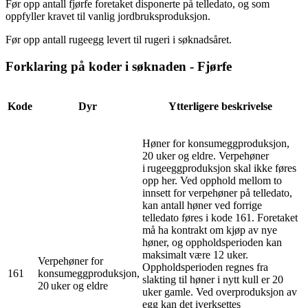
Før opp antall fjørfe foretaket disponerte på telledato, og som
oppfyller kravet til vanlig jordbruksproduksjon.
Før opp antall rugeegg levert til rugeri i søknadsåret.
Forklaring på koder i søknaden - Fjørfe
Kode
Dyr
Ytterligere beskrivelse
Høner for konsumeggproduksjon,
20 uker og eldre. Verpehøner
i rugeeggproduksjon skal ikke føres
opp her. Ved opphold mellom to
innsett for verpehøner på telledato,
kan antall høner ved forrige
telledato føres i kode 161. Foretaket
må ha kontrakt om kjøp av nye
høner, og oppholdsperioden kan
maksimalt være 12 uker.
Verpehøner for
Oppholdsperioden regnes fra
161
konsumeggproduksjon,
slakting til høner i nytt kull er 20
20 uker og eldre
uker gamle. Ved overproduksjon av
egg kan det iverksettes