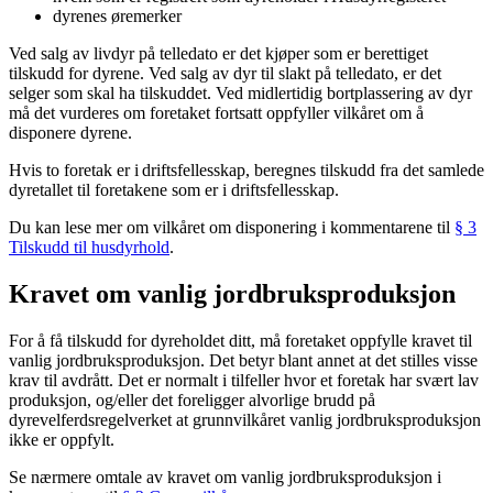
dyrenes øremerker
Ved salg av livdyr på telledato er det kjøper som er berettiget
tilskudd for dyrene. Ved salg av dyr til slakt på telledato, er det
selger som skal ha tilskuddet. Ved midlertidig bortplassering av dyr
må det vurderes om foretaket fortsatt oppfyller vilkåret om å
disponere dyrene.
Hvis to foretak er i driftsfellesskap, beregnes tilskudd fra det samlede
dyretallet til foretakene som er i driftsfellesskap.
Du kan lese mer om vilkåret om disponering i kommentarene til
§ 3
Tilskudd til husdyrhold
.
Kravet om vanlig jordbruksproduksjon
For å få tilskudd for dyreholdet ditt, må foretaket oppfylle kravet til
vanlig jordbruksproduksjon. Det betyr blant annet at det stilles visse
krav til avdrått. Det er normalt i tilfeller hvor et foretak har svært lav
produksjon, og/eller det foreligger alvorlige brudd på
dyrevelferdsregelverket at grunnvilkåret vanlig jordbruksproduksjon
ikke er oppfylt.
Se nærmere omtale av kravet om vanlig jordbruksproduksjon i