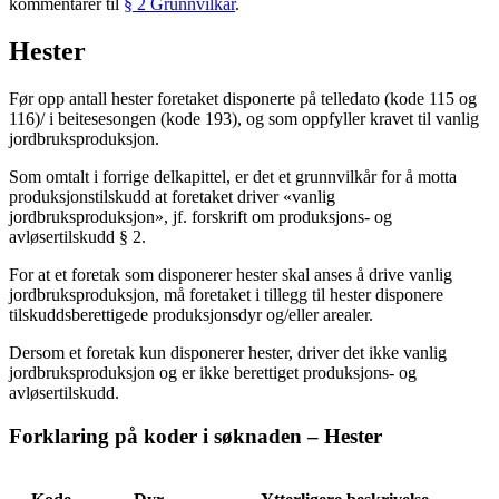
kommentarer til
§ 2 Grunnvilkår
.
Hester
Før opp antall hester foretaket disponerte på telledato (kode 115 og
116)/ i beitesesongen (kode 193), og som oppfyller kravet til vanlig
jordbruksproduksjon.
Som omtalt i forrige delkapittel, er det et grunnvilkår for å motta
produksjonstilskudd at foretaket driver «vanlig
jordbruksproduksjon», jf. forskrift om produksjons- og
avløsertilskudd § 2.
For at et foretak som disponerer hester skal anses å drive vanlig
jordbruksproduksjon, må foretaket i tillegg til hester disponere
tilskuddsberettigede produksjonsdyr og/eller arealer.
Dersom et foretak kun disponerer hester, driver det ikke vanlig
jordbruksproduksjon og er ikke berettiget produksjons- og
avløsertilskudd.
Forklaring på koder i søknaden – Hester