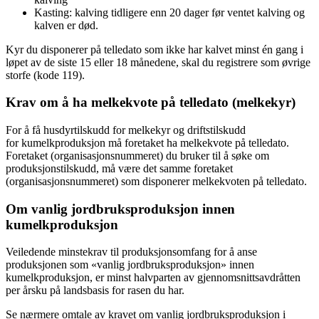
Kasting: kalving tidligere enn 20 dager før ventet kalving og
kalven er død.
Kyr du disponerer på telledato som ikke har kalvet minst én gang i
løpet av de siste 15 eller 18 månedene, skal du registrere som øvrige
storfe (kode 119).
Krav om å ha melkekvote på telledato (melkekyr)
For å få husdyrtilskudd for melkekyr og driftstilskudd
for kumelkproduksjon må foretaket ha melkekvote på telledato.
Foretaket (organisasjonsnummeret) du bruker til å søke om
produksjonstilskudd, må være det samme foretaket
(organisasjonsnummeret) som disponerer melkekvoten på telledato.
Om vanlig jordbruksproduksjon innen
kumelkproduksjon
Veiledende minstekrav til produksjonsomfang for å anse
produksjonen som «vanlig jordbruksproduksjon» innen
kumelkproduksjon, er minst halvparten av gjennomsnittsavdråtten
per årsku på landsbasis for rasen du har.
Se nærmere omtale av kravet om vanlig jordbruksproduksjon i