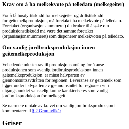
Krav om å ha melkekvote på telledato (melkegeiter)
For å få husdyrtilskudd for melkegeiter og driftstilskudd
for geitemelkproduksjon, må foretaket ha melkekvote på telledato.
Foretaket (organisasjonsnummeret) du bruker til å søke om
produksjonstilskudd må være det samme foretaket
(organisasjonsnummeret) som disponerer melkekvoten på telledato.
Om vanlig jordbruksproduksjon innen
geitemelkeproduksjon
Veiledende minstekrav til produksjonsomfang for å anse
produksjonen som «vanlig jordbruksproduksjon» innen
geitemelkeproduksjon, er minst halvparten av
gjennomsnittsavdråtten for regionen. Leveranse av geitemelk som
ligger under halvparten av gjennomsnittet for regionen vil i
utgangspunktet vanskelig kunne karakteriseres som vanlig
jordbruksproduksjon for melkegeit.
Se nærmere omtale av kravet om vanlig jordbruksproduksjon i
kommentarer til
§ 2 Grunnvilkår
.
Griser