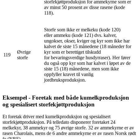
storfekjøttproduksjon for ammekyrne som er
av minst 50 prosent av disse rasene (kode
118).
Storfe som ikke er melkeku (kode 120)
eller ammeku (kode 121) dvs. kalver,
ungokser, okser, kviger og kyr som ikke har
kalvet de siste 15 månedene (18 måneder for
Øvrige
kyr som er berettiget tilskudd
119
storfe
for bevaringsverdige husdyrraser). Her fører
du også opp kyr som har kalvet i løpet av de
siste 15 (18) månedene, men som ikke
oppfyller kravet til vanlig
jordbruksproduksjon.
Eksempel - Foretak med både kumelkproduksjon
og spesialisert storfekjøttproduksjon
Et foretak driver med kumelkproduksjon og spesialisert
storfekjøttproduksjon. På telledato disponerer foretaket 24
melkekyr, 38 ammekyr og 75 øvrige storfe. 32 av ammekyrne er av
rasen Charolais, mens de 6 andre ammekyrne er av rasen Norsk rødt
fe (NRF).