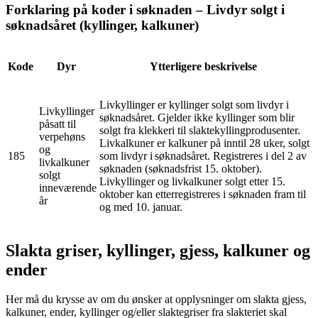
Forklaring på koder i søknaden – Livdyr solgt i
søknadsåret (kyllinger, kalkuner)
Kode
Dyr
Ytterligere beskrivelse
Livkyllinger er kyllinger solgt som livdyr i
Livkyllinger
søknadsåret. Gjelder ikke kyllinger som blir
påsatt til
solgt fra klekkeri til slaktekyllingprodusenter.
verpehøns
Livkalkuner er kalkuner på inntil 28 uker, solgt
og
185
som livdyr i søknadsåret. Registreres i del 2 av
livkalkuner
søknaden (søknadsfrist 15. oktober).
solgt
Livkyllinger og livkalkuner solgt etter 15.
inneværende
oktober kan etterregistreres i søknaden fram til
år
og med 10. januar.
Slakta griser, kyllinger, gjess, kalkuner og
ender
Her må du krysse av om du ønsker at opplysninger om slakta gjess,
kalkuner, ender, kyllinger og/eller slaktegriser fra slakteriet skal