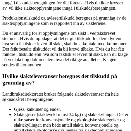
inngå i tilskuddsberegningen for ditt foretak. Hvis du ikke krysser
av, vil ikke slakteopplysningene inngå i tilskuddsberegningen.
Produksjonstilskudd og avløsertilskudd beregnes på grunnlag av de
slakteopplysningene som er rapportert inn av slakteriene.
Du er ansvarlig for at opplysningene om slakt i vedtaksbrevet
stemmer. Hvis du oppdager at det er gitt tilskudd for flere dyr enn
hva som faktisk er levert til slakt, skal du ta kontakt med kommunen.
Det feilutbetalte tilskuddet vil da bli krevd tilbake. Hvis du har fått
mindre i tilskudd enn hva som faktisk er levert til slakt, kan du klage
på vedtaket og dokumentere hva det riktige antallet er. Klagen
sendes til kommunen.
Hvilke slakteleveranser beregnes det tilskudd på
grunnlag av?
Landbruksdirektoratet bruker følgende slakteleveranser fra hele
søknadsåret i beregningene:
Gjess, kalkuner og ender.
Slaktegriser (slaktevekt minst 34 kg) og slaktekyllinger. Det er
ulike satser for konvensjonelle og økologiske slaktegriser og
slaktekyllinger, men både antall slakta konvensjonelle og
antall slakta økologiske dyr hentes fra slakteopplysningene