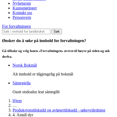
Nyhetsrom
Kunngjøringer
Kontakt oss
Personvern
For forvaltningen
Søk
Ønsker du å søke på innhold for forvaltningen?
Gå tilbake og velg fanen «Forvaltningen» øverst til høyre på siden og søk
derfra.
Norsk Bokmål
Alt innhold er tilgjengelig på bokmål
Sámegiella
Oasit sisdoalus leat sámegilli
Hjem
…
Produksjonstilskudd og avløsertilskudd - søkeveiledning
4. Antall dyr