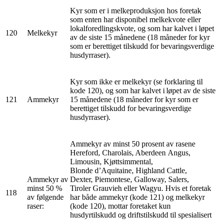
Kyr som er i melkeproduksjon hos foretak
som enten har disponibel melkekvote eller
lokalforedlingskvote, og som har kalvet i løpet
120
Melkekyr
av de siste 15 månedene (18 måneder for kyr
som er berettiget tilskudd for bevaringsverdige
husdyrraser).
Kyr som ikke er melkekyr (se forklaring til
kode 120), og som har kalvet i løpet av de siste
121
Ammekyr
15 månedene (18 måneder for kyr som er
berettiget tilskudd for bevaringsverdige
husdyrraser).
Ammekyr av minst 50 prosent av rasene
Hereford, Charolais, Aberdeen Angus,
Limousin, Kjøttsimmental,
Blonde d’Aquitaine, Highland Cattle,
Ammekyr av
Dexter, Piemontese, Galloway, Salers,
minst 50 %
Tiroler Grauvieh eller Wagyu. Hvis et foretak
118
av følgende
har både ammekyr (kode 121) og melkekyr
raser:
(kode 120), mottar foretaket kun
husdyrtilskudd og driftstilskudd til spesialisert