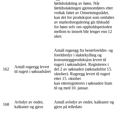
førtidsslakting av høns. Når
førtidsslaktingen gjennomføres etter
vedtak fattet av Omsetningsrådet,
kan det for produksjon som omfattes
av markedsregulering gis tilskudd
for høns selv om oppholdsperioden
mellom to innsett blir lenger enn 12
uker.
Antall rugeegg fra besteforeldre- og
foreldredyr i slaktekylling og
konsumeggproduksjon levert til
rugeri i søknadsåret. Registreres i
Antall rugeegg levert
162
del 2 av søknaden (søknadsfrist 15.
til rugeri i søknadsåret
oktober). Rugeegg levert til rugeri
etter 15. oktober
kan etterregistreres i søknaden fram
til og med 10. januar.
Avlsdyr av ender,
Antall avlsdyr av ender, kalkuner og
168
kalkuner og gjess
gjess på telledato