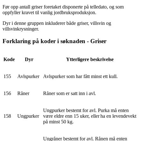
Før opp antall griser foretaket disponerte på telledato, og som
oppfyller kravet til vanlig jordbruksproduksjon.
Dyr i denne gruppen inkluderer både griser, villsvin og
villsvinkrysninger.
Forklaring på koder i søknaden - Griser
Kode
Dyr
Ytterligere beskrivelse
155
Avlspurker
Avlspurker som har fått minst ett kull.
156
Råner
Råner som er satt inn i avl.
Ungpurker bestemt for avl. Purka må enten
158
Ungpurker
være eldre enn 15 uker, eller ha en levendevekt
på minst 50 kg.
Ungråner bestemt for avl. Rånen må enten