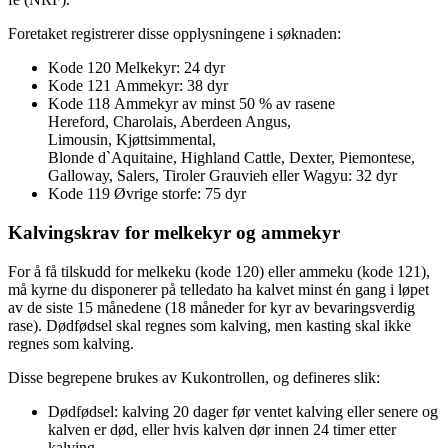
Foretaket registrerer disse opplysningene i søknaden:
Kode 120 Melkekyr: 24 dyr
Kode 121 Ammekyr: 38 dyr
Kode 118 Ammekyr av minst 50 % av rasene
Hereford, Charolais, Aberdeen Angus,
Limousin, Kjøttsimmental,
Blonde d`Aquitaine, Highland Cattle, Dexter, Piemontese,
Galloway, Salers, Tiroler Grauvieh eller Wagyu: 32 dyr
Kode 119 Øvrige storfe: 75 dyr
Kalvingskrav for melkekyr og ammekyr
For å få tilskudd for melkeku (kode 120) eller ammeku (kode 121),
må kyrne du disponerer på telledato ha kalvet minst én gang i løpet
av de siste 15 månedene (18 måneder for kyr av bevaringsverdig
rase). Dødfødsel skal regnes som kalving, men kasting skal ikke
regnes som kalving.
Disse begrepene brukes av Kukontrollen, og defineres slik:
Dødfødsel: kalving 20 dager før ventet kalving eller senere og
kalven er død, eller hvis kalven dør innen 24 timer etter
kalving