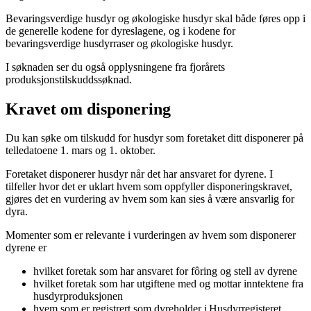
Bevaringsverdige husdyr og økologiske husdyr skal både føres opp i
de generelle kodene for dyreslagene, og i kodene for
bevaringsverdige husdyrraser og økologiske husdyr.
I søknaden ser du også opplysningene fra fjorårets
produksjonstilskuddssøknad.
Kravet om disponering
Du kan søke om tilskudd for husdyr som foretaket ditt disponerer på
telledatoene 1. mars og 1. oktober.
Foretaket disponerer husdyr når det har ansvaret for dyrene. I
tilfeller hvor det er uklart hvem som oppfyller disponeringskravet,
gjøres det en vurdering av hvem som kan sies å være ansvarlig for
dyra.
Momenter som er relevante i vurderingen av hvem som disponerer
dyrene er
hvilket foretak som har ansvaret for fôring og stell av dyrene
hvilket foretak som har utgiftene med og mottar inntektene fra
husdyrproduksjonen
hvem som er registrert som dyreholder i Husdyrregisteret