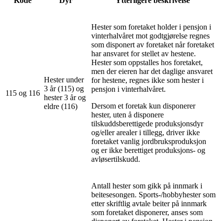
Kode
Dyr
Ytterligere beskrivelse
Hester som foretaket holder i pensjon i
vinterhalvåret mot godtgjørelse regnes
som disponert av foretaket når foretaket
har ansvaret for stellet av hestene.
Hester som oppstalles hos foretaket,
men der eieren har det daglige ansvaret
Hester under
for hestene, regnes ikke som hester i
3 år (115) og
pensjon i vinterhalvåret.
115 og 116
hester 3 år og
Dersom et foretak kun disponerer
eldre (116)
hester, uten å disponere
tilskuddsberettigede produksjonsdyr
og/eller arealer i tillegg, driver ikke
foretaket vanlig jordbruksproduksjon
og er ikke berettiget produksjons- og
avløsertilskudd.
Antall hester som gikk på innmark i
beitesesongen. Sports-/hobbyhester som
etter skriftlig avtale beiter på innmark
som foretaket disponerer, anses som