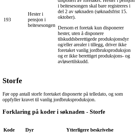
disponert av foretaket. Hester i pensjon
i beitesesongen skal bare registreres i
del 2 av søknaden (søknadsfrist 15.
Hester i
oktober).
193
pensjon i
beitesesongen
Dersom et foretak kun disponerer
hester, uten å disponere
tilskuddsberettigede produksjonsdyr
og/eller arealer i tillegg, driver ikke
foretaket vanlig jordbruksproduksjon
og er ikke berettiget produksjons- og
avløsertilskudd.
Storfe
Før opp antall storfe foretaket disponerte på telledato, og som
oppfyller kravet til vanlig jordbruksproduksjon.
Forklaring på koder i søknaden - Storfe
Kode
Dyr
Ytterligere beskrivelse