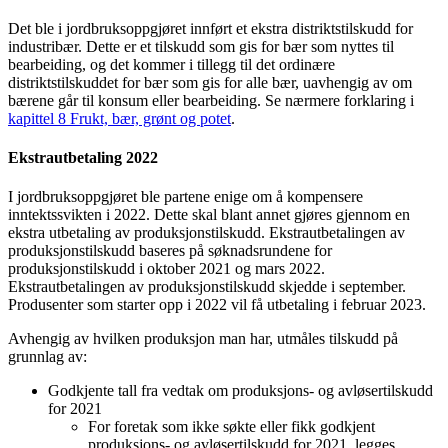
Det ble i jordbruksoppgjøret innført et ekstra distriktstilskudd for
industribær. Dette er et tilskudd som gis for bær som nyttes til
bearbeiding, og det kommer i tillegg til det ordinære
distriktstilskuddet for bær som gis for alle bær, uavhengig av om
bærene går til konsum eller bearbeiding. Se nærmere forklaring i
kapittel 8 Frukt, bær, grønt og potet
.
Ekstrautbetaling 2022
I jordbruksoppgjøret ble partene enige om å kompensere
inntektssvikten i 2022. Dette skal blant annet gjøres gjennom en
ekstra utbetaling av produksjonstilskudd. Ekstrautbetalingen av
produksjonstilskudd baseres på søknadsrundene for
produksjonstilskudd i oktober 2021 og mars 2022.
Ekstrautbetalingen av produksjonstilskudd skjedde i september.
Produsenter som starter opp i 2022 vil få utbetaling i februar 2023.
Avhengig av hvilken produksjon man har, utmåles tilskudd på
grunnlag av:
Godkjente tall fra vedtak om produksjons- og avløsertilskudd
for 2021
For foretak som ikke søkte eller fikk godkjent
produksjons- og avløsertilskudd for 2021, legges