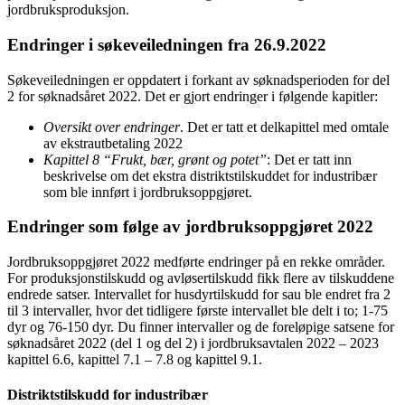
jordbruksproduksjon.
Endringer i søkeveiledningen fra 26.9.2022
Søkeveiledningen er oppdatert i forkant av søknadsperioden for del
2 for søknadsåret 2022. Det er gjort endringer i følgende kapitler:
Oversikt over endringer
. Det er tatt et delkapittel med omtale
av ekstrautbetaling 2022
Kapittel 8 “Frukt, bær, grønt og potet”
: Det er tatt inn
beskrivelse om det ekstra distriktstilskuddet for industribær
som ble innført i jordbruksoppgjøret.
Endringer som følge av jordbruksoppgjøret 2022
Jordbruksoppgjøret 2022 medførte endringer på en rekke områder.
For produksjonstilskudd og avløsertilskudd fikk flere av tilskuddene
endrede satser. Intervallet for husdyrtilskudd for sau ble endret fra 2
til 3 intervaller, hvor det tidligere første intervallet ble delt i to; 1-75
dyr og 76-150 dyr. Du finner intervaller og de foreløpige satsene for
søknadsåret 2022 (del 1 og del 2) i jordbruksavtalen 2022 – 2023
kapittel 6.6, kapittel 7.1 – 7.8 og kapittel 9.1.
Distriktstilskudd for industribær