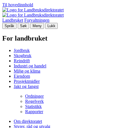
Til hovedinnhold
Landbruket
Forvaltningen
Språk
Søk
Meny
Lukk
For landbruket
Jordbruk
Skogbruk
Reindrift
Industri og handel
Miljø og klima
Eiendom
Prosjektmidler
Jakt og fangst
Ordninger
Regelverk
Statistikk
Rapporter
Om direktoratet
Styrer, råd og utvalg