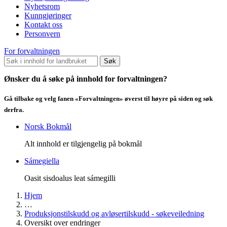
Nyhetsrom
Kunngjøringer
Kontakt oss
Personvern
For forvaltningen
Søk
Ønsker du å søke på innhold for forvaltningen?
Gå tilbake og velg fanen «Forvaltningen» øverst til høyre på siden og søk
derfra.
Norsk Bokmål
Alt innhold er tilgjengelig på bokmål
Sámegiella
Oasit sisdoalus leat sámegilli
Hjem
…
Produksjonstilskudd og avløsertilskudd - søkeveiledning
Oversikt over endringer