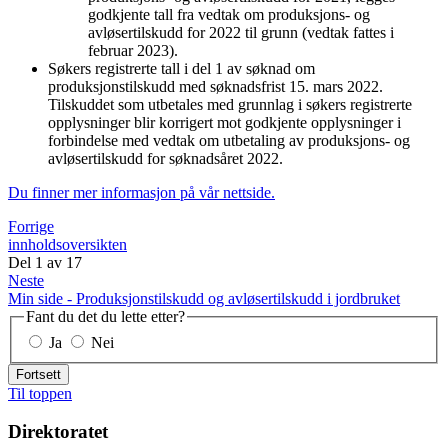
godkjente tall fra vedtak om produksjons- og
avløsertilskudd for 2022 til grunn (vedtak fattes i
februar 2023).
Søkers registrerte tall i del 1 av søknad om
produksjonstilskudd med søknadsfrist 15. mars 2022.
Tilskuddet som utbetales med grunnlag i søkers registrerte
opplysninger blir korrigert mot godkjente opplysninger i
forbindelse med vedtak om utbetaling av produksjons- og
avløsertilskudd for søknadsåret 2022.
Du finner mer informasjon på vår nettside.
Forrige
innholdsoversikten
Del
1
av
17
Neste
Min side - Produksjonstilskudd og avløsertilskudd i jordbruket
Fant du det du lette etter?
Ja
Nei
Fortsett
Til toppen
Direktoratet