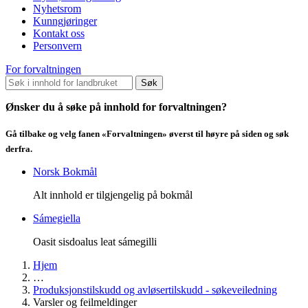
Nyhetsrom
Kunngjøringer
Kontakt oss
Personvern
For forvaltningen
Søk
Ønsker du å søke på innhold for forvaltningen?
Gå tilbake og velg fanen «Forvaltningen» øverst til høyre på siden og søk
derfra.
Norsk Bokmål
Alt innhold er tilgjengelig på bokmål
Sámegiella
Oasit sisdoalus leat sámegilli
Hjem
…
Produksjonstilskudd og avløsertilskudd - søkeveiledning
Varsler og feilmeldinger