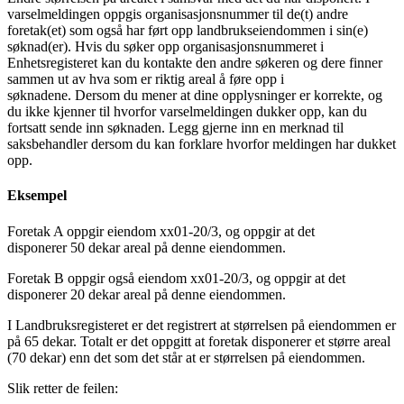
varselmeldingen oppgis organisasjonsnummer til de(t) andre
foretak(et) som også har ført opp landbrukseiendommen i sin(e)
søknad(er). Hvis du søker opp organisasjonsnummeret i
Enhetsregisteret kan du kontakte den andre søkeren og dere finner
sammen ut av hva som er riktig areal å føre opp i
søknadene. Dersom du mener at dine opplysninger er korrekte, og
du ikke kjenner til hvorfor varselmeldingen dukker opp, kan du
fortsatt sende inn søknaden. Legg gjerne inn en merknad til
saksbehandler dersom du kan forklare hvorfor meldingen har dukket
opp.
Eksempel
Foretak A oppgir eiendom xx01-20/3, og oppgir at det
disponerer 50 dekar areal på denne eiendommen.
Foretak B oppgir også eiendom xx01-20/3, og oppgir at det
disponerer 20 dekar areal på denne eiendommen.
I Landbruksregisteret er det registrert at størrelsen på eiendommen er
på 65 dekar. Totalt er det oppgitt at foretak disponerer et større areal
(70 dekar) enn det som det står at er størrelsen på eiendommen.
Slik retter de feilen: