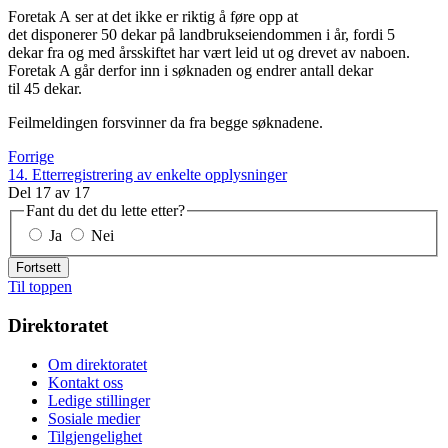
Foretak A ser at det ikke er riktig å føre opp at
det disponerer 50 dekar på landbrukseiendommen i år, fordi 5
dekar fra og med årsskiftet har vært leid ut og drevet av naboen.
Foretak A går derfor inn i søknaden og endrer antall dekar
til 45 dekar.
Feilmeldingen forsvinner da fra begge søknadene.
Forrige
14. Etterregistrering av enkelte opplysninger
Del
17
av
17
Fant du det du lette etter?
Ja
Nei
Fortsett
Til toppen
Direktoratet
Om direktoratet
Kontakt oss
Ledige stillinger
Sosiale medier
Tilgjengelighet