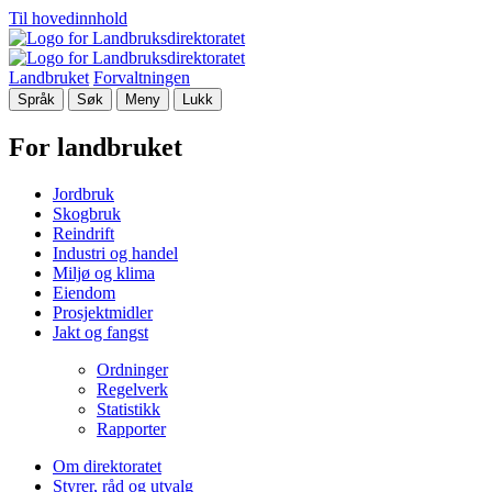
Til hovedinnhold
Landbruket
Forvaltningen
Språk
Søk
Meny
Lukk
For landbruket
Jordbruk
Skogbruk
Reindrift
Industri og handel
Miljø og klima
Eiendom
Prosjektmidler
Jakt og fangst
Ordninger
Regelverk
Statistikk
Rapporter
Om direktoratet
Styrer, råd og utvalg