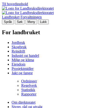
Til hovedinnhold
Landbruket
Forvaltningen
Språk
Søk
Meny
Lukk
For landbruket
Jordbruk
Skogbruk
Reindrift
Industri og handel
Miljø og klima
Eiendom
Prosjektmidler
Jakt og fangst
Ordninger
Regelverk
Statistikk
Rapporter
Om direktoratet
Styrer, råd og utvalg