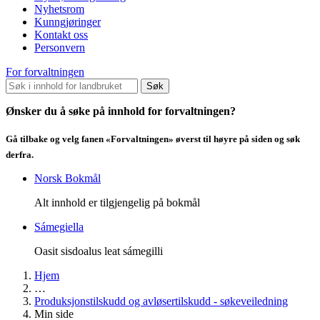
Nyhetsrom
Kunngjøringer
Kontakt oss
Personvern
For forvaltningen
Søk
Ønsker du å søke på innhold for forvaltningen?
Gå tilbake og velg fanen «Forvaltningen» øverst til høyre på siden og søk
derfra.
Norsk Bokmål
Alt innhold er tilgjengelig på bokmål
Sámegiella
Oasit sisdoalus leat sámegilli
Hjem
…
Produksjonstilskudd og avløsertilskudd - søkeveiledning
Min side