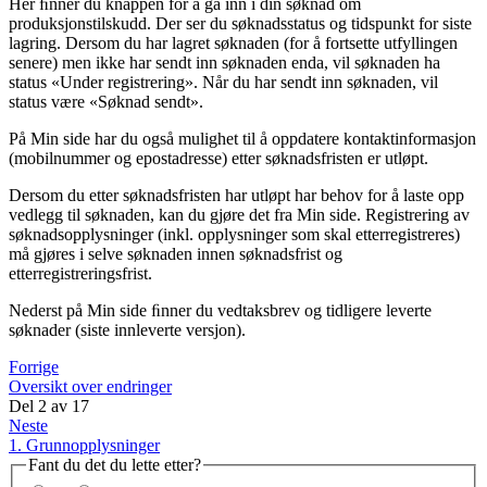
Her ﬁnner du knappen for å gå inn i din søknad om
produksjonstilskudd. Der ser du søknadsstatus og tidspunkt for siste
lagring. Dersom du har lagret søknaden (for å fortsette utfyllingen
senere) men ikke har sendt inn søknaden enda, vil søknaden ha
status «Under registrering». Når du har sendt inn søknaden, vil
status være «Søknad sendt».
På Min side har du også mulighet til å oppdatere kontaktinformasjon
(mobilnummer og epostadresse) etter søknadsfristen er utløpt.
Dersom du etter søknadsfristen har utløpt har behov for å laste opp
vedlegg til søknaden, kan du gjøre det fra Min side. Registrering av
søknadsopplysninger (inkl. opplysninger som skal etterregistreres)
må gjøres i selve søknaden innen søknadsfrist og
etterregistreringsfrist.
Nederst på Min side ﬁnner du vedtaksbrev og tidligere leverte
søknader (siste innleverte versjon).
Forrige
Oversikt over endringer
Del
2
av
17
Neste
1. Grunnopplysninger
Fant du det du lette etter?