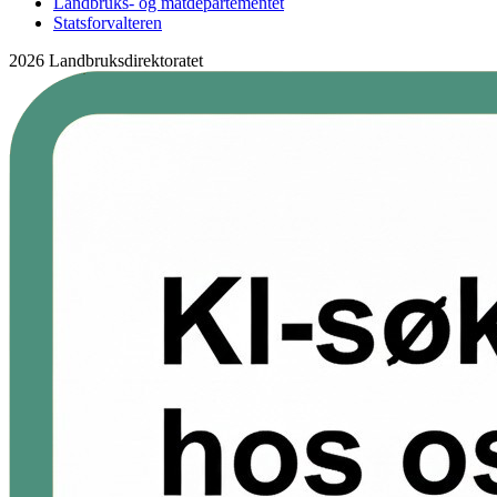
Landbruks- og matdepartementet
Statsforvalteren
2026 Landbruksdirektoratet