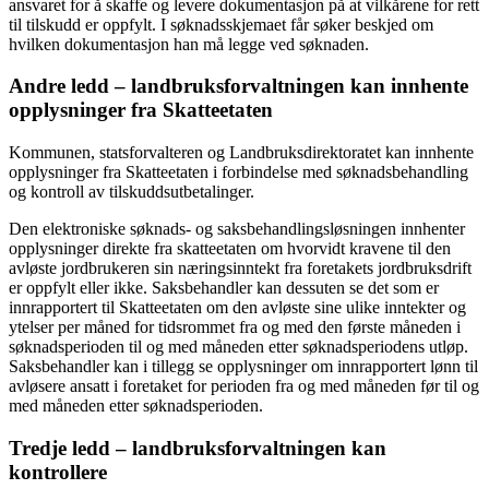
ansvaret for å skaffe og levere dokumentasjon på at vilkårene for rett
til tilskudd er oppfylt. I søknadsskjemaet får søker beskjed om
hvilken dokumentasjon han må legge ved søknaden.
Andre ledd – landbruksforvaltningen kan innhente
opplysninger fra Skatteetaten
Kommunen, statsforvalteren og Landbruksdirektoratet kan innhente
opplysninger fra Skatteetaten i forbindelse med søknadsbehandling
og kontroll av tilskuddsutbetalinger.
Den elektroniske søknads- og saksbehandlingsløsningen innhenter
opplysninger direkte fra skatteetaten om hvorvidt kravene til den
avløste jordbrukeren sin næringsinntekt fra foretakets jordbruksdrift
er oppfylt eller ikke. Saksbehandler kan dessuten se det som er
innrapportert til Skatteetaten om den avløste sine ulike inntekter og
ytelser per måned for tidsrommet fra og med den første måneden i
søknadsperioden til og med måneden etter søknadsperiodens utløp.
Saksbehandler kan i tillegg se opplysninger om innrapportert lønn til
avløsere ansatt i foretaket for perioden fra og med måneden før til og
med måneden etter søknadsperioden.
Tredje ledd – landbruksforvaltningen kan
kontrollere