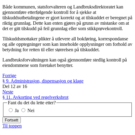
Både kommunen, statsforvalteren og Landbruksdirektoratet kan
gjennomføre etterfølgende kontroll for å sjekke at
tilskuddsutbetalingene er gjort korrekt og at tilskuddet er beregnet på
riktig grunnlag. Dette kan enten gjøres på grunn av mistanke om at
det er gitt tilskudd på feil grunnlag eller som stikkprøvekontroll.
Tilskuddsmottaker plikter å utlevere all bokføring, korrespondanse
og alle opptegninger som kan inneholde opplysninger om forhold av
betydning for retten til eller størrelsen på tilskuddet.
Landbruksforvaltningen kan også gjennomføre stedlig kontroll på
eiendommene som foretaket benytter.
Forrige
§ 9. Administrasjon, dispensasjon og klage
Del
12
av
16
Neste
§ 11. Avkorting ved regelverksbrot
Fant du det du lette etter?
Ja
Nei
Fortsett
Til toppen