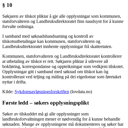
§ 10
Søkjaren av tilskot pliktar å gje alle opplysningar som kommunen,
statsforvalteren og Landbruksdirektoratet finn naudsynt for å kunne
forvalte ordninga.
I samband med søknadshandsaming og kontroll av
tilskotsutbetalingar kan kommunen, statsforvalteren og
Landbruksdirektoratet innhente opplysningar frå skatteetaten.
Kommunen, statsforvalteren og Landbruksdirektoratet kontrollerer
at utbetaling av tilskot er rett. Søkjaren pliktar å utlevere all
bokføring, korrespondanse og oppteikningar som vedkjem tilskotet.
Opplysningar gitt i samband med søknad om tilskot kan òg
kontrollerast ved teljing og måling på dei eigedomar som føretaket
nyttar i drifta.
Kilde:
Sykdomsavløsningsforskriften
(lovdata.no)
Første ledd – søkers opplysningsplikt
Søker av tilskuddet må gi alle opplysninger som
landbruksforvaltningen mener er nødvendig for å kunne behandle
søknaden. Mange av opplysningene må dokumenteres og søker har