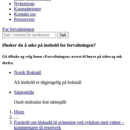
Nyhetsrom
Kunngjøringer
Kontakt oss
Personvern
For forvaltningen
Søk
Ønsker du å søke på innhold for forvaltningen?
Gå tilbake og velg fanen «Forvaltningen» øverst til høyre på siden og søk
derfra.
Norsk Bokmål
Alt innhold er tilgjengelig på bokmål
Sámegiella
Oasit sisdoalus leat sámegilli
Hjem
…
Forskrift om tilskudd til avløsning ved sykdom med videre –
kommentarer til regelverk