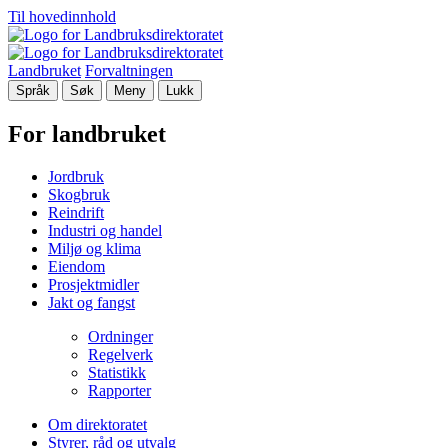
Til hovedinnhold
Landbruket
Forvaltningen
Språk
Søk
Meny
Lukk
For landbruket
Jordbruk
Skogbruk
Reindrift
Industri og handel
Miljø og klima
Eiendom
Prosjektmidler
Jakt og fangst
Ordninger
Regelverk
Statistikk
Rapporter
Om direktoratet
Styrer, råd og utvalg