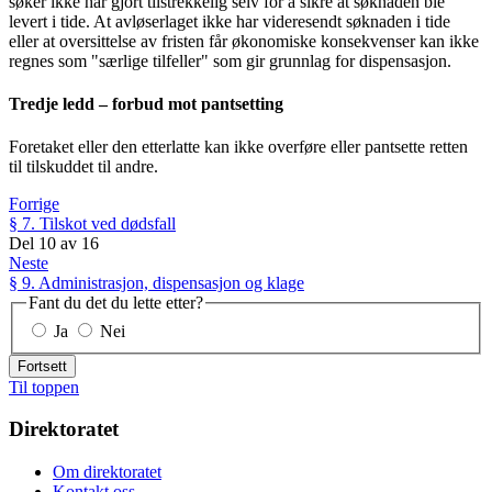
søker ikke har gjort tilstrekkelig selv for å sikre at søknaden ble
levert i tide. At avløserlaget ikke har videresendt søknaden i tide
eller at oversittelse av fristen får økonomiske konsekvenser kan ikke
regnes som "særlige tilfeller" som gir grunnlag for dispensasjon.
Tredje ledd – forbud mot pantsetting
Foretaket eller den etterlatte kan ikke overføre eller pantsette retten
til tilskuddet til andre.
Forrige
§ 7. Tilskot ved dødsfall
Del
10
av
16
Neste
§ 9. Administrasjon, dispensasjon og klage
Fant du det du lette etter?
Ja
Nei
Fortsett
Til toppen
Direktoratet
Om direktoratet
Kontakt oss