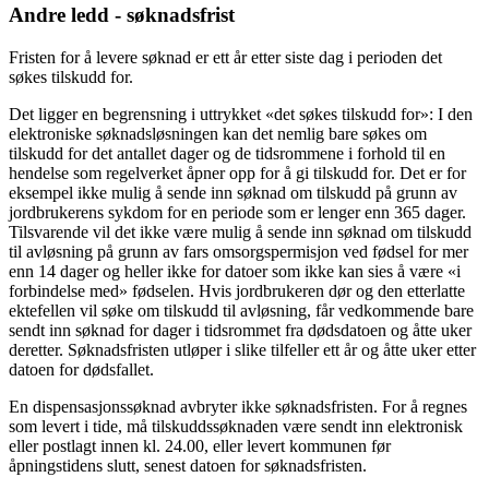
Andre ledd - søknadsfrist
Fristen for å levere søknad er ett år etter siste dag i perioden det
søkes tilskudd for.
Det ligger en begrensning i uttrykket «det søkes tilskudd for»: I den
elektroniske søknadsløsningen kan det nemlig bare søkes om
tilskudd for det antallet dager og de tidsrommene i forhold til en
hendelse som regelverket åpner opp for å gi tilskudd for. Det er for
eksempel ikke mulig å sende inn søknad om tilskudd på grunn av
jordbrukerens sykdom for en periode som er lenger enn 365 dager.
Tilsvarende vil det ikke være mulig å sende inn søknad om tilskudd
til avløsning på grunn av fars omsorgspermisjon ved fødsel for mer
enn 14 dager og heller ikke for datoer som ikke kan sies å være «i
forbindelse med» fødselen. Hvis jordbrukeren dør og den etterlatte
ektefellen vil søke om tilskudd til avløsning, får vedkommende bare
sendt inn søknad for dager i tidsrommet fra dødsdatoen og åtte uker
deretter. Søknadsfristen utløper i slike tilfeller ett år og åtte uker etter
datoen for dødsfallet.
En dispensasjonssøknad avbryter ikke søknadsfristen. For å regnes
som levert i tide, må tilskuddssøknaden være sendt inn elektronisk
eller postlagt innen kl. 24.00, eller levert kommunen før
åpningstidens slutt, senest datoen for søknadsfristen.