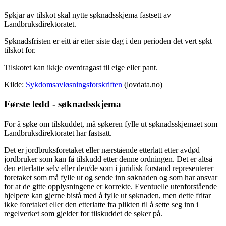
Søkjar av tilskot skal nytte søknadsskjema fastsett av
Landbruksdirektoratet.
Søknadsfristen er eitt år etter siste dag i den perioden det vert søkt
tilskot for.
Tilskotet kan ikkje overdragast til eige eller pant.
Kilde:
Sykdomsavløsningsforskriften
(lovdata.no)
Første ledd - søknadsskjema
For å søke om tilskuddet, må søkeren fylle ut søknadsskjemaet som
Landbruksdirektoratet har fastsatt.
Det er jordbruksforetaket eller nærstående etterlatt etter avdød
jordbruker som kan få tilskudd etter denne ordningen. Det er altså
den etterlatte selv eller den/de som i juridisk forstand representerer
foretaket som må fylle ut og sende inn søknaden og som har ansvar
for at de gitte opplysningene er korrekte. Eventuelle utenforstående
hjelpere kan gjerne bistå med å fylle ut søknaden, men dette fritar
ikke foretaket eller den etterlatte fra plikten til å sette seg inn i
regelverket som gjelder for tilskuddet de søker på.