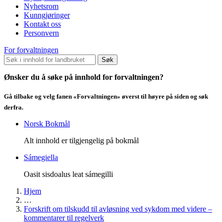
Nyhetsrom
Kunngjøringer
Kontakt oss
Personvern
For forvaltningen
Søk
Ønsker du å søke på innhold for forvaltningen?
Gå tilbake og velg fanen «Forvaltningen» øverst til høyre på siden og søk
derfra.
Norsk Bokmål
Alt innhold er tilgjengelig på bokmål
Sámegiella
Oasit sisdoalus leat sámegilli
Hjem
…
Forskrift om tilskudd til avløsning ved sykdom med videre –
kommentarer til regelverk