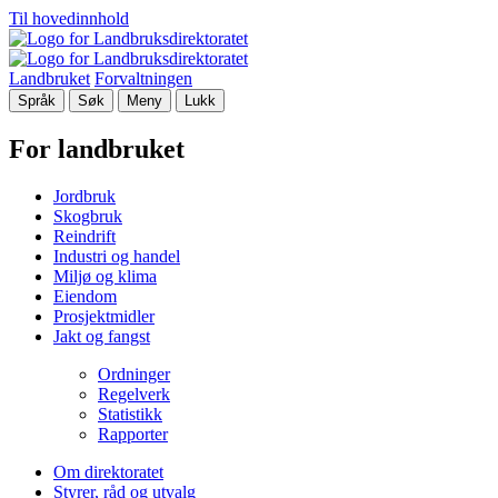
Til hovedinnhold
Landbruket
Forvaltningen
Språk
Søk
Meny
Lukk
For landbruket
Jordbruk
Skogbruk
Reindrift
Industri og handel
Miljø og klima
Eiendom
Prosjektmidler
Jakt og fangst
Ordninger
Regelverk
Statistikk
Rapporter
Om direktoratet
Styrer, råd og utvalg