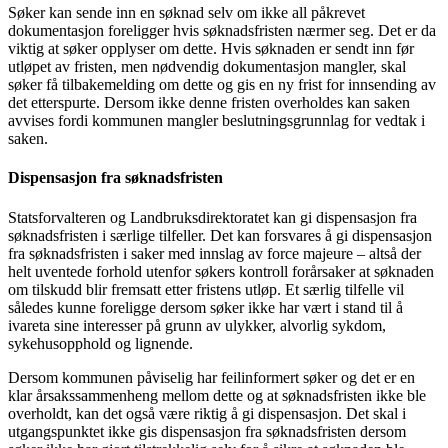
Søker kan sende inn en søknad selv om ikke all påkrevet
dokumentasjon foreligger hvis søknadsfristen nærmer seg. Det er da
viktig at søker opplyser om dette. Hvis søknaden er sendt inn før
utløpet av fristen, men nødvendig dokumentasjon mangler, skal
søker få tilbakemelding om dette og gis en ny frist for innsending av
det etterspurte. Dersom ikke denne fristen overholdes kan saken
avvises fordi kommunen mangler beslutningsgrunnlag for vedtak i
saken.
Dispensasjon fra søknadsfristen
Statsforvalteren og Landbruksdirektoratet kan gi dispensasjon fra
søknadsfristen i særlige tilfeller. Det kan forsvares å gi dispensasjon
fra søknadsfristen i saker med innslag av force majeure – altså der
helt uventede forhold utenfor søkers kontroll forårsaker at søknaden
om tilskudd blir fremsatt etter fristens utløp. Et særlig tilfelle vil
således kunne foreligge dersom søker ikke har vært i stand til å
ivareta sine interesser på grunn av ulykker, alvorlig sykdom,
sykehusopphold og lignende.
Dersom kommunen påviselig har feilinformert søker og det er en
klar årsakssammenheng mellom dette og at søknadsfristen ikke ble
overholdt, kan det også være riktig å gi dispensasjon. Det skal i
utgangspunktet ikke gis dispensasjon fra søknadsfristen dersom