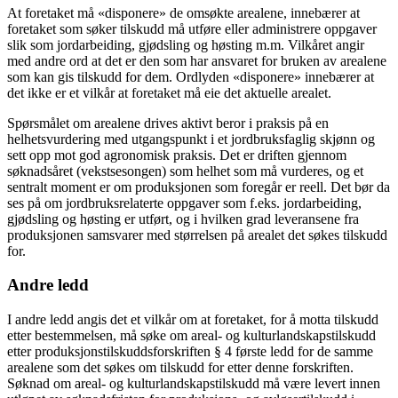
At foretaket må «disponere» de omsøkte arealene, innebærer at
foretaket som søker tilskudd må utføre eller administrere oppgaver
slik som jordarbeiding, gjødsling og høsting m.m. Vilkåret angir
med andre ord at det er den som har ansvaret for bruken av arealene
som kan gis tilskudd for dem. Ordlyden «disponere» innebærer at
det ikke er et vilkår at foretaket må eie det aktuelle arealet.
Spørsmålet om arealene drives aktivt beror i praksis på en
helhetsvurdering med utgangspunkt i et jordbruksfaglig skjønn og
sett opp mot god agronomisk praksis. Det er driften gjennom
søknadsåret (vekstsesongen) som helhet som må vurderes, og et
sentralt moment er om produksjonen som foregår er reell. Det bør da
ses på om jordbruksrelaterte oppgaver som f.eks. jordarbeiding,
gjødsling og høsting er utført, og i hvilken grad leveransene fra
produksjonen samsvarer med størrelsen på arealet det søkes tilskudd
for.
Andre ledd
I andre ledd angis det et vilkår om at foretaket, for å motta tilskudd
etter bestemmelsen, må søke om areal- og kulturlandskapstilskudd
etter produksjonstilskuddsforskriften § 4 første ledd for de samme
arealene som det søkes om tilskudd for etter denne forskriften.
Søknad om areal- og kulturlandskapstilskudd må være levert innen