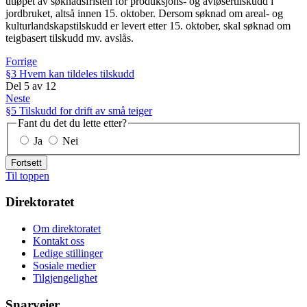
utløpet av søknadsfristen for produksjons- og avløsertilskudd i
jordbruket, altså innen 15. oktober. Dersom søknad om areal- og
kulturlandskapstilskudd er levert etter 15. oktober, skal søknad om
teigbasert tilskudd mv. avslås.
Forrige
§3 Hvem kan tildeles tilskudd
Del
5
av
12
Neste
§5 Tilskudd for drift av små teiger
Fant du det du lette etter?
Ja
Nei
Fortsett
Til toppen
Direktoratet
Om direktoratet
Kontakt oss
Ledige stillinger
Sosiale medier
Tilgjengelighet
Snarveier