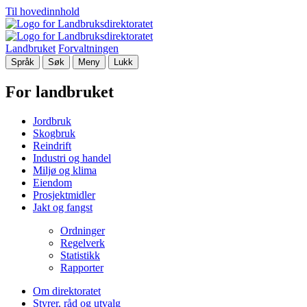
Til hovedinnhold
Landbruket
Forvaltningen
Språk
Søk
Meny
Lukk
For landbruket
Jordbruk
Skogbruk
Reindrift
Industri og handel
Miljø og klima
Eiendom
Prosjektmidler
Jakt og fangst
Ordninger
Regelverk
Statistikk
Rapporter
Om direktoratet
Styrer, råd og utvalg