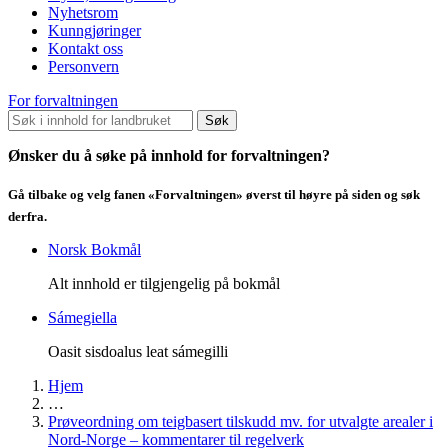
Nyhetsrom
Kunngjøringer
Kontakt oss
Personvern
For forvaltningen
Søk
Ønsker du å søke på innhold for forvaltningen?
Gå tilbake og velg fanen «Forvaltningen» øverst til høyre på siden og søk
derfra.
Norsk Bokmål
Alt innhold er tilgjengelig på bokmål
Sámegiella
Oasit sisdoalus leat sámegilli
Hjem
…
Prøveordning om teigbasert tilskudd mv. for utvalgte arealer i
Nord-Norge – kommentarer til regelverk