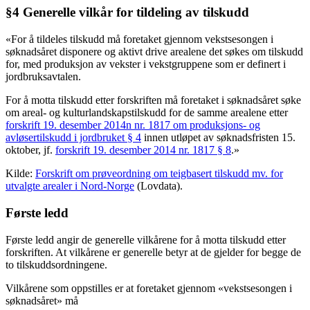
§4 Generelle vilkår for tildeling av tilskudd
«For å tildeles tilskudd må foretaket gjennom vekstsesongen i
søknadsåret disponere og aktivt drive arealene det søkes om tilskudd
for, med produksjon av vekster i vekstgruppene som er definert i
jordbruksavtalen.
For å motta tilskudd etter forskriften må foretaket i søknadsåret søke
om areal- og kulturlandskapstilskudd for de samme arealene etter
forskrift 19. desember 2014n nr. 1817 om produksjons- og
avløsertilskudd i jordbruket § 4
innen utløpet av søknadsfristen 15.
oktober, jf.
forskrift 19. desember 2014 nr. 1817 § 8
.»
Kilde:
Forskrift om prøveordning om teigbasert tilskudd mv. for
utvalgte arealer i Nord-Norge
(Lovdata).
Første ledd
Første ledd angir de generelle vilkårene for å motta tilskudd etter
forskriften. At vilkårene er generelle betyr at de gjelder for begge de
to tilskuddsordningene.
Vilkårene som oppstilles er at foretaket gjennom «vekstsesongen i
søknadsåret» må