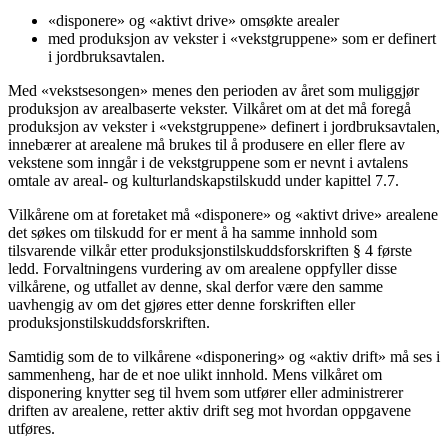
«disponere» og «aktivt drive» omsøkte arealer
med produksjon av vekster i «vekstgruppene» som er definert
i jordbruksavtalen.
Med «vekstsesongen» menes den perioden av året som muliggjør
produksjon av arealbaserte vekster. Vilkåret om at det må foregå
produksjon av vekster i «vekstgruppene» definert i jordbruksavtalen,
innebærer at arealene må brukes til å produsere en eller flere av
vekstene som inngår i de vekstgruppene som er nevnt i avtalens
omtale av areal- og kulturlandskapstilskudd under kapittel 7.7.
Vilkårene om at foretaket må «disponere» og «aktivt drive» arealene
det søkes om tilskudd for er ment å ha samme innhold som
tilsvarende vilkår etter produksjonstilskuddsforskriften § 4 første
ledd. Forvaltningens vurdering av om arealene oppfyller disse
vilkårene, og utfallet av denne, skal derfor være den samme
uavhengig av om det gjøres etter denne forskriften eller
produksjonstilskuddsforskriften.
Samtidig som de to vilkårene «disponering» og «aktiv drift» må ses i
sammenheng, har de et noe ulikt innhold. Mens vilkåret om
disponering knytter seg til hvem som utfører eller administrerer
driften av arealene, retter aktiv drift seg mot hvordan oppgavene
utføres.