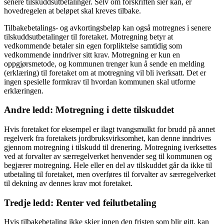
senere tilskuddsutbetalinger. Selv om forskriften sier kan, er
hovedregelen at beløpet skal kreves tilbake.
Tilbakebetalings- og avkortingsbeløp kan også motregnes i senere
tilskuddsutbetalinger til foretaket. Motregning betyr at
vedkommende betaler sin egen forpliktelse samtidig som
vedkommende inndriver sitt krav. Motregning er kun en
oppgjørsmetode, og kommunen trenger kun å sende en melding
(erklæring) til foretaket om at motregning vil bli iverksatt. Det er
ingen spesielle formkrav til hvordan kommunen skal utforme
erklæringen.
Andre ledd: Motregning i dette tilskuddet
Hvis foretaket for eksempel er ilagt tvangsmulkt for brudd på annet
regelverk fra foretakets jordbruksvirksomhet, kan denne inndrives
gjennom motregning i tilskudd til drenering. Motregning iverksettes
ved at forvalter av særregelverket henvender seg til kommunen og
begjærer motregning. Hele eller en del av tilskuddet går da ikke til
utbetaling til foretaket, men overføres til forvalter av særregelverket
til dekning av dennes krav mot foretaket.
Tredje ledd: Renter ved feilutbetaling
Hvis tilbakebetaling ikke skjer innen den fristen som blir gitt, kan