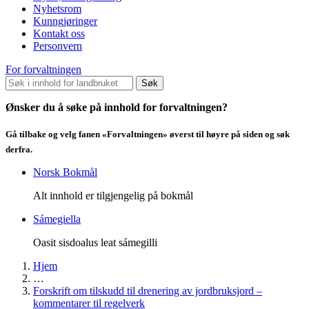
Nyhetsrom
Kunngjøringer
Kontakt oss
Personvern
For forvaltningen
Søk
Ønsker du å søke på innhold for forvaltningen?
Gå tilbake og velg fanen «Forvaltningen» øverst til høyre på siden og søk
derfra.
Norsk Bokmål
Alt innhold er tilgjengelig på bokmål
Sámegiella
Oasit sisdoalus leat sámegilli
Hjem
…
Forskrift om tilskudd til drenering av jordbruksjord –
kommentarer til regelverk