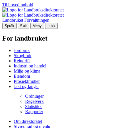
Til hovedinnhold
Landbruket
Forvaltningen
Språk
Søk
Meny
Lukk
For landbruket
Jordbruk
Skogbruk
Reindrift
Industri og handel
Miljø og klima
Eiendom
Prosjektmidler
Jakt og fangst
Ordninger
Regelverk
Statistikk
Rapporter
Om direktoratet
Styrer, råd og utvalg