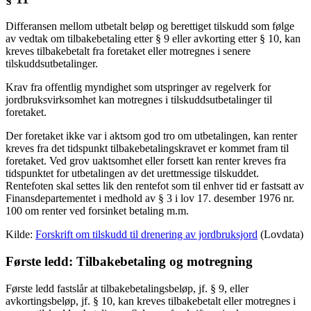
Differansen mellom utbetalt beløp og berettiget tilskudd som følge
av vedtak om tilbakebetaling etter § 9 eller avkorting etter § 10, kan
kreves tilbakebetalt fra foretaket eller motregnes i senere
tilskuddsutbetalinger.
Krav fra offentlig myndighet som utspringer av regelverk for
jordbruksvirksomhet kan motregnes i tilskuddsutbetalinger til
foretaket.
Der foretaket ikke var i aktsom god tro om utbetalingen, kan renter
kreves fra det tidspunkt tilbakebetalingskravet er kommet fram til
foretaket. Ved grov uaktsomhet eller forsett kan renter kreves fra
tidspunktet for utbetalingen av det urettmessige tilskuddet.
Rentefoten skal settes lik den rentefot som til enhver tid er fastsatt av
Finansdepartementet i medhold av § 3 i lov 17. desember 1976 nr.
100 om renter ved forsinket betaling m.m.
Kilde:
Forskrift om tilskudd til drenering av jordbruksjord
(Lovdata)
Første ledd: Tilbakebetaling og motregning
Første ledd fastslår at tilbakebetalingsbeløp, jf. § 9, eller
avkortingsbeløp, jf. § 10, kan kreves tilbakebetalt eller motregnes i