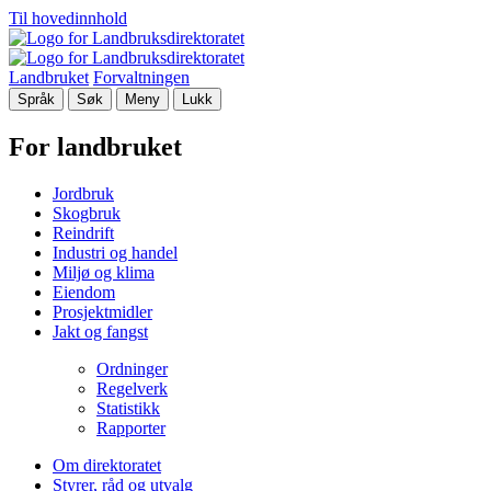
Til hovedinnhold
Landbruket
Forvaltningen
Språk
Søk
Meny
Lukk
For landbruket
Jordbruk
Skogbruk
Reindrift
Industri og handel
Miljø og klima
Eiendom
Prosjektmidler
Jakt og fangst
Ordninger
Regelverk
Statistikk
Rapporter
Om direktoratet
Styrer, råd og utvalg