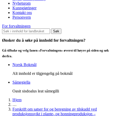
Nyhetsrom
Kunngjøringer
Kontakt oss
Personvern
For forvaltningen
Søk
Ønsker du å søke på innhold for forvaltningen?
Gå tilbake og velg fanen «Forvaltningen» øverst til høyre på siden og søk
derfra.
Norsk Bokmål
Alt innhold er tilgjengelig på bokmål
Sámegiella
Oasit sisdoalus leat sámegilli
Hjem
…
Forskrift om satser for og beregning av tilskudd ved
produksjonssvikt i plante- og honningproduksjon –