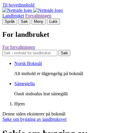
Til hovedinnhold
Landbruket
Forvaltningen
Språk
Søk
Meny
Lukk
For landbruket
For forvaltningen
Søk
Norsk Bokmål
Alt innhold er tilgjengelig på bokmål
Sámegiella
Oasit sisdoalus leat sámegilli
Hjem
Denne siden eksisterer på bokmål
Søke om bygging av landbruksvei