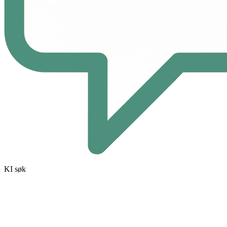
KI søk