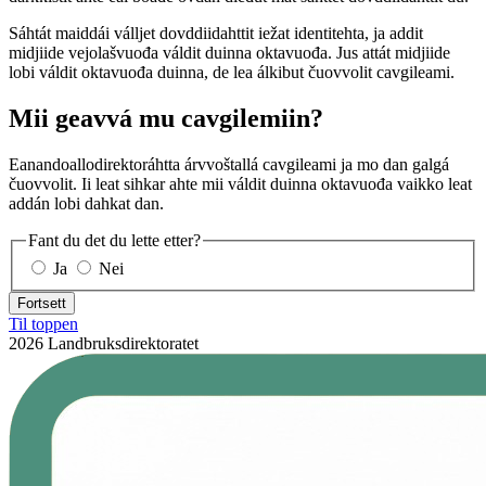
Sáhtát maiddái válljet dovddiidahttit iežat identitehta, ja addit
midjiide vejolašvuođa váldit duinna oktavuođa. Jus attát midjiide
lobi váldit oktavuođa duinna, de lea álkibut čuovvolit cavgileami.
Mii geavvá mu cavgilemiin?
Eanandoallodirektoráhtta árvvoštallá cavgileami ja mo dan galgá
čuovvolit. Ii leat sihkar ahte mii váldit duinna oktavuođa vaikko leat
addán lobi dahkat dan.
Fant du det du lette etter?
Ja
Nei
Fortsett
Til toppen
2026 Landbruksdirektoratet