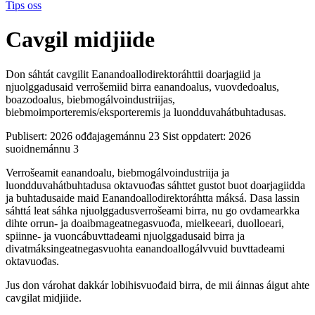
Tips oss
Cavgil midjiide
Don sáhtát cavgilit Eanandoallodirektoráhttii doarjagiid ja
njuolggadusaid verrošemiid birra eanandoalus, vuovdedoalus,
boazodoalus, biebmogálvoindustriijas,
biebmoimporteremis/eksporteremis ja luondduvahátbuhtadusas.
Publisert:
2026 ođđajagemánnu 23
Sist oppdatert:
2026
suoidnemánnu 3
Verrošeamit eanandoalu, biebmogálvoindustriija ja
luondduvahátbuhtadusa oktavuođas sáhttet gustot buot doarjagiidda
ja buhtadusaide maid Eanandoallodirektoráhtta máksá. Dasa lassin
sáhttá leat sáhka njuolggadusverrošeami birra, nu go ovdamearkka
dihte orrun- ja doaibmageatnegasvuođa, mielkeeari, duolloeari,
spiinne- ja vuoncábuvttadeami njuolggadusaid birra ja
divatmáksingeatnegasvuohta eanandoallogálvvuid buvttadeami
oktavuođas.
Jus don várohat dakkár lobihisvuođaid birra, de mii áinnas áigut ahte
cavgilat midjiide.