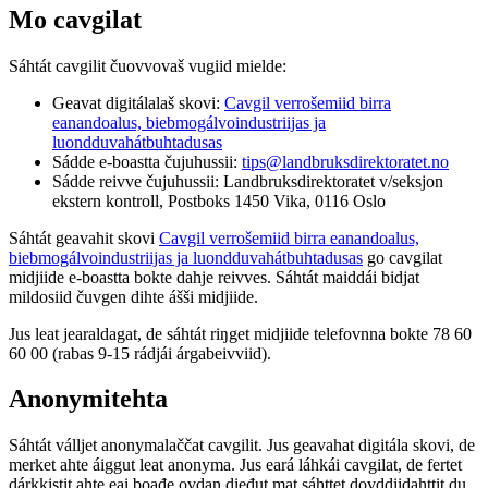
Mo cavgilat
Sáhtát cavgilit čuovvovaš vugiid mielde:
Geavat digitálalaš skovi:
Cavgil verrošemiid birra
eanandoalus, biebmogálvoindustriijas ja
luondduvahátbuhtadusas
Sádde e-boastta čujuhussii:
tips@landbruksdirektoratet.no
Sádde reivve čujuhussii: Landbruksdirektoratet v/seksjon
ekstern kontroll, Postboks 1450 Vika, 0116 Oslo
Sáhtát geavahit skovi
Cavgil verrošemiid birra eanandoalus,
biebmogálvoindustriijas ja luondduvahátbuhtadusas
go cavgilat
midjiide e-boastta bokte dahje reivves. Sáhtát maiddái bidjat
mildosiid čuvgen dihte ášši midjiide.
Jus leat jearaldagat, de sáhtát riŋget midjiide telefovnna bokte 78 60
60 00 (rabas 9-15 rádjái árgabeivviid).
Anonymitehta
Sáhtát válljet anonymalaččat cavgilit. Jus geavahat digitála skovi, de
merket ahte áiggut leat anonyma. Jus eará láhkái cavgilat, de fertet
dárkkistit ahte eai boađe ovdan dieđut mat sáhttet dovddiidahttit du.