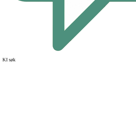
KI søk