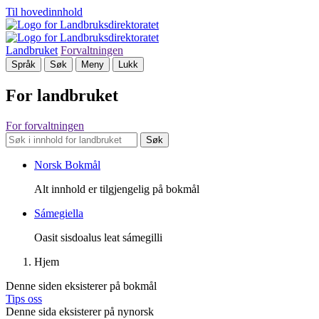
Til hovedinnhold
Landbruket
Forvaltningen
Språk
Søk
Meny
Lukk
For landbruket
For forvaltningen
Søk
Norsk Bokmål
Alt innhold er tilgjengelig på bokmål
Sámegiella
Oasit sisdoalus leat sámegilli
Hjem
Denne siden eksisterer på bokmål
Tips oss
Denne sida eksisterer på nynorsk