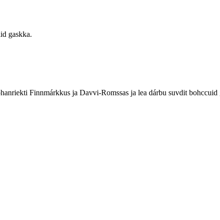
id gaskka.
anriekti Finnmárkkus ja Davvi-Romssas ja lea dárbu suvdit bohccuid ge