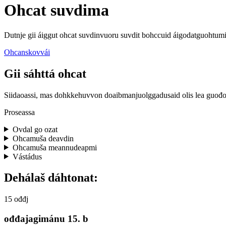
Ohcat suvdima
Dutnje gii áiggut ohcat suvdinvuoru suvdit bohccuid áigodatguohtumi
Ohcanskovvái
Gii sáhttá ohcat
Siidaoassi, mas dohkkehuvvon doaibmanjuolggadusaid olis lea guođoh
Proseassa
Ovdal go ozat
Ohcamuša deavdin
Ohcamuša meannudeapmi
Vástádus
Dehálaš dáhtonat:
15
ođđj
ođđajagimánu 15. b