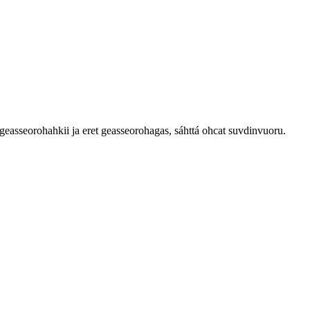
asseorohahkii ja eret geasseorohagas, sáhttá ohcat suvdinvuoru.