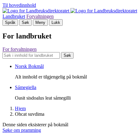
Til hovedinnhold
Landbruket
Forvaltningen
Språk
Søk
Meny
Lukk
For landbruket
For forvaltningen
Søk
Norsk Bokmål
Alt innhold er tilgjengelig på bokmål
Sámegiella
Oasit sisdoalus leat sámegilli
Hjem
Ohcat suvdima
Denne siden eksisterer på bokmål
Søke om pramming