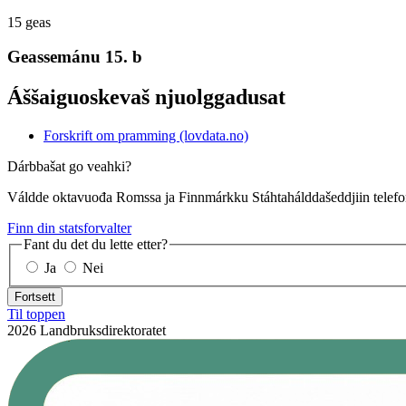
15
geas
Geassemánu 15. b
Áššaiguoskevaš njuolggadusat
Forskrift om pramming (lovdata.no)
Dárbbašat go veahki?
Váldde oktavuođa Romssa ja Finnmárkku Stáhtahálddašeddjiin telefo
Finn din statsforvalter
Fant du det du lette etter?
Ja
Nei
Fortsett
Til toppen
2026 Landbruksdirektoratet