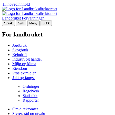
Til hovedinnhold
Landbruket
Forvaltningen
Språk
Søk
Meny
Lukk
For landbruket
Jordbruk
Skogbruk
Reindrift
Industri og handel
Miljø og klima
Eiendom
Prosjektmidler
Jakt og fangst
Ordninger
Regelverk
Statistikk
Rapporter
Om direktoratet
Styrer, råd og utvalg