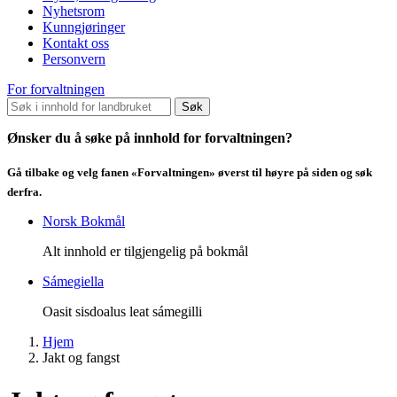
Nyhetsrom
Kunngjøringer
Kontakt oss
Personvern
For forvaltningen
Søk
Ønsker du å søke på innhold for forvaltningen?
Gå tilbake og velg fanen «Forvaltningen» øverst til høyre på siden og søk
derfra.
Norsk Bokmål
Alt innhold er tilgjengelig på bokmål
Sámegiella
Oasit sisdoalus leat sámegilli
Hjem
Jakt og fangst