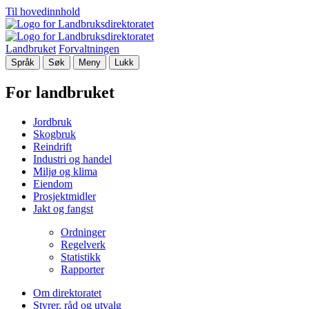
Til hovedinnhold
Landbruket
Forvaltningen
Språk
Søk
Meny
Lukk
For landbruket
Jordbruk
Skogbruk
Reindrift
Industri og handel
Miljø og klima
Eiendom
Prosjektmidler
Jakt og fangst
Ordninger
Regelverk
Statistikk
Rapporter
Om direktoratet
Styrer, råd og utvalg