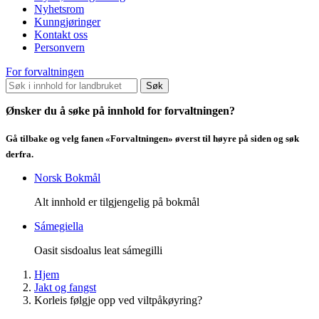
Nyhetsrom
Kunngjøringer
Kontakt oss
Personvern
For forvaltningen
Søk
Ønsker du å søke på innhold for forvaltningen?
Gå tilbake og velg fanen «Forvaltningen» øverst til høyre på siden og søk
derfra.
Norsk Bokmål
Alt innhold er tilgjengelig på bokmål
Sámegiella
Oasit sisdoalus leat sámegilli
Hjem
Jakt og fangst
Korleis følgje opp ved viltpåkøyring?