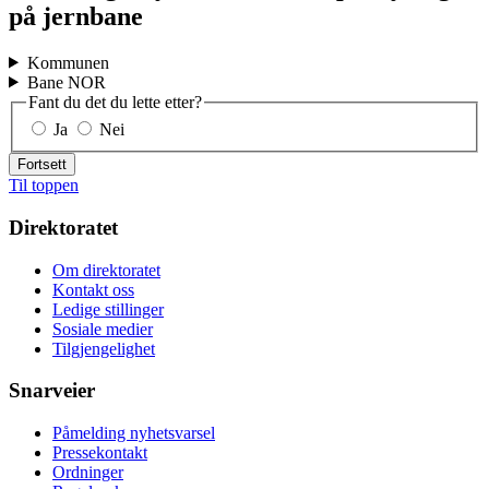
på jernbane
Kommunen
Bane NOR
Fant du det du lette etter?
Ja
Nei
Fortsett
Til toppen
Direktoratet
Om direktoratet
Kontakt oss
Ledige stillinger
Sosiale medier
Tilgjengelighet
Snarveier
Påmelding nyhetsvarsel
Pressekontakt
Ordninger