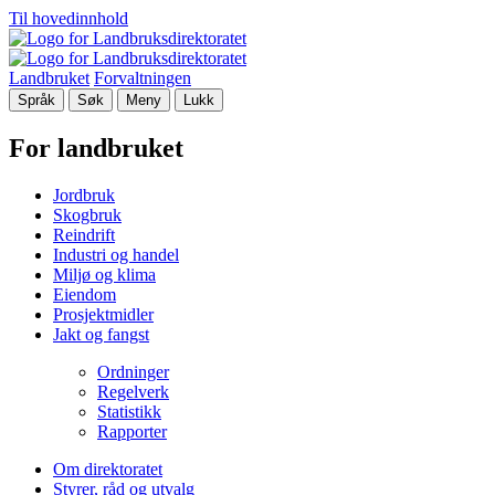
Til hovedinnhold
Landbruket
Forvaltningen
Språk
Søk
Meny
Lukk
For landbruket
Jordbruk
Skogbruk
Reindrift
Industri og handel
Miljø og klima
Eiendom
Prosjektmidler
Jakt og fangst
Ordninger
Regelverk
Statistikk
Rapporter
Om direktoratet
Styrer, råd og utvalg