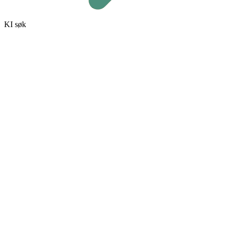
KI søk