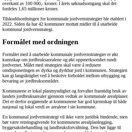
overkant av 100 000,- kroner. I årets søknadsomgang skal det
fordeles 1,65 millioner kroner.
Tilskuddsordningen for kommunale jordvernstrategier ble etablert i
2022. Siden da har 42 kommuner mottatt midler til å utarbeide
kommunal jordvernstrategi.
Formålet med ordningen
Formålet med å utarbeide kommunale jordvernstrategier er økt
kunnskap om jordbruksarealene og økt oppmerksomhet rundt
jordvernet. Målet med strategien skal være å redusere
omdisponeringen av dyrka og dyrkbar jord i kommunen. Strategien
kan gi langsiktighet ved å beskrive forholdet mellom utbygging og
bevaring av jordbruksområder.
Kommunene er lokal planmyndighet og forvalter framtidig bruk av
landets jordbruksarealer gjennom vedtak av kommunale arealplaner.
Det er derfor avgjørende at kommunene har god kjennskap til både
nasjonal og lokal verdi av arealene i sin kommune.
En kommunal jordvernstrategi vil ikke være juridisk bindende, men
bør være retningsgivende for kommunens arealplanlegging,
byggesaksbehandling og landbruksforvaltning. Den bør ligge til