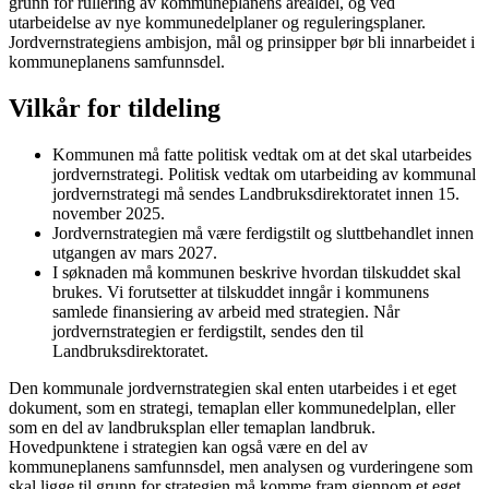
grunn for rullering av kommuneplanens arealdel, og ved
utarbeidelse av nye kommunedelplaner og reguleringsplaner.
Jordvernstrategiens ambisjon, mål og prinsipper bør bli innarbeidet i
kommuneplanens samfunnsdel.
Vilkår for tildeling
Kommunen må fatte politisk vedtak om at det skal utarbeides
jordvernstrategi. Politisk vedtak om utarbeiding av kommunal
jordvernstrategi må sendes Landbruksdirektoratet innen 15.
november 2025.
Jordvernstrategien må være ferdigstilt og sluttbehandlet innen
utgangen av mars 2027.
I søknaden må kommunen beskrive hvordan tilskuddet skal
brukes. Vi forutsetter at tilskuddet inngår i kommunens
samlede finansiering av arbeid med strategien. Når
jordvernstrategien er ferdigstilt, sendes den til
Landbruksdirektoratet.
Den kommunale jordvernstrategien skal enten utarbeides i et eget
dokument, som en strategi, temaplan eller kommunedelplan, eller
som en del av landbruksplan eller temaplan landbruk.
Hovedpunktene i strategien kan også være en del av
kommuneplanens samfunnsdel, men analysen og vurderingene som
skal ligge til grunn for strategien må komme fram gjennom et eget