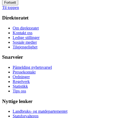
Fortsett
Til toppen
Direktoratet
Om direktoratet
Kontakt oss
Ledige stillinger
Sosiale medier
Tilgjengelighet
Snarveier
Påmelding nyhetsvarsel
Pressekontakt
Ordninger
Regelverk
Statistikk
Tips oss
Nyttige lenker
Landbruks- og matdepartementet
Statsforvalteren