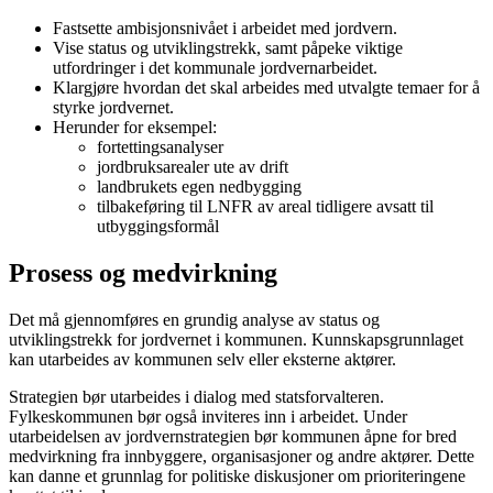
Fastsette ambisjonsnivået i arbeidet med jordvern.
Vise status og utviklingstrekk, samt påpeke viktige
utfordringer i det kommunale jordvernarbeidet.
Klargjøre hvordan det skal arbeides med utvalgte temaer for å
styrke jordvernet.
Herunder for eksempel:
fortettingsanalyser
jordbruksarealer ute av drift
landbrukets egen nedbygging
tilbakeføring til LNFR av areal tidligere avsatt til
utbyggingsformål
Prosess og medvirkning
Det må gjennomføres en grundig analyse av status og
utviklingstrekk for jordvernet i kommunen. Kunnskapsgrunnlaget
kan utarbeides av kommunen selv eller eksterne aktører.
Strategien bør utarbeides i dialog med statsforvalteren.
Fylkeskommunen bør også inviteres inn i arbeidet. Under
utarbeidelsen av jordvernstrategien bør kommunen åpne for bred
medvirkning fra innbyggere, organisasjoner og andre aktører. Dette
kan danne et grunnlag for politiske diskusjoner om prioriteringene