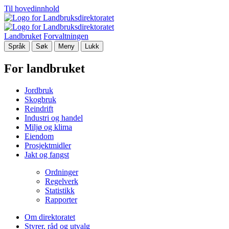
Til hovedinnhold
Landbruket
Forvaltningen
Språk
Søk
Meny
Lukk
For landbruket
Jordbruk
Skogbruk
Reindrift
Industri og handel
Miljø og klima
Eiendom
Prosjektmidler
Jakt og fangst
Ordninger
Regelverk
Statistikk
Rapporter
Om direktoratet
Styrer, råd og utvalg