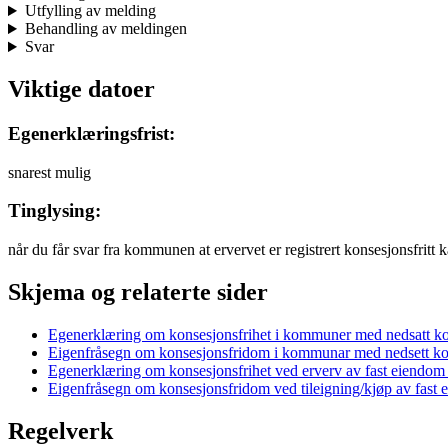
Utfylling av melding
Behandling av meldingen
Svar
Viktige datoer
Egenerklæringsfrist:
snarest mulig
Tinglysing:
når du får svar fra kommunen at ervervet er registrert konsesjonsfritt k
Skjema og relaterte sider
Egenerklæring om konsesjonsfrihet i kommuner med nedsatt 
Eigenfråsegn om konsesjonsfridom i kommunar med nedsett k
Egenerklæring om konsesjonsfrihet ved erverv av fast eiend
Eigenfråsegn om konsesjonsfridom ved tileigning/kjøp av fas
Regelverk