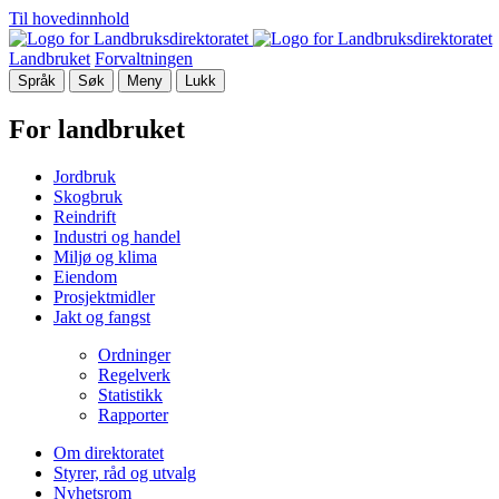
Til hovedinnhold
Landbruket
Forvaltningen
Språk
Søk
Meny
Lukk
For landbruket
Jordbruk
Skogbruk
Reindrift
Industri og handel
Miljø og klima
Eiendom
Prosjektmidler
Jakt og fangst
Ordninger
Regelverk
Statistikk
Rapporter
Om direktoratet
Styrer, råd og utvalg
Nyhetsrom