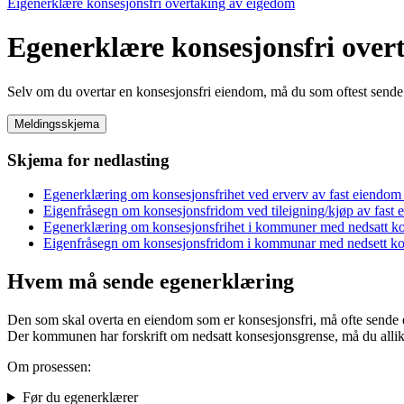
Eigenerklære konsesjonsfri overtaking av eigedom
Egenerklære konsesjonsfri over
Selv om du overtar en konsesjonsfri eiendom, må du som oftest sende
Meldingsskjema
Skjema for nedlasting
Egenerklæring om konsesjonsfrihet ved erverv av fast eiendo
Eigenfråsegn om konsesjonsfridom ved tileigning/kjøp av fast
Egenerklæring om konsesjonsfrihet i kommuner med nedsatt k
Eigenfråsegn om konsesjonsfridom i kommunar med nedsett k
Hvem må sende egenerklæring
Den som skal overta en eiendom som er konsesjonsfri, må ofte sende 
Der kommunen har forskrift om nedsatt konsesjonsgrense, må du alli
Om prosessen:
Før du egenerklærer