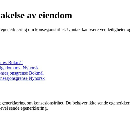
takelse av eiendom
 egenerklæring om konsesjonsfrihet. Unntak kan være ved leiligheter 
m mv. Bokmål
 eigedom mv. Nynorsk
onsesjonsgrense Bokmål
onsesjonsgrense Nynorsk
egenerklæring om konsesjonsfrihet. Du behøver ikke sende egenerklærin
kevel sende egenerklæring.