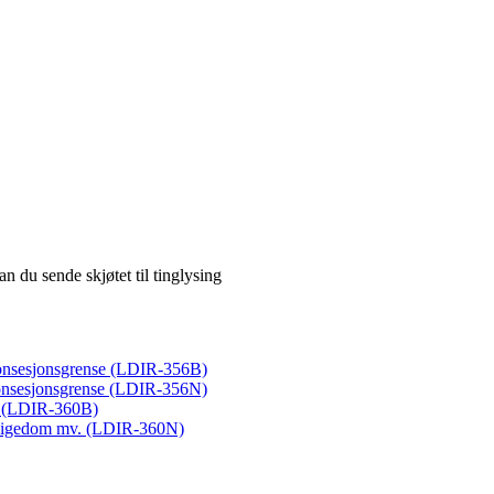
an du sende skjøtet til tinglysing
konsesjonsgrense (LDIR-356B)
onsesjonsgrense (LDIR-356N)
om (LDIR-360B)
t eigedom mv. (LDIR-360N)