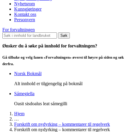
Nyhetsrom
Kunngjøringer
Kontakt oss
Personvern
For forvaltningen
Søk
Ønsker du å søke på innhold for forvaltningen?
Gå tilbake og velg fanen «Forvaltningen» øverst til høyre på siden og søk
derfra.
Norsk Bokmål
Alt innhold er tilgjengelig på bokmål
Sámegiella
Oasit sisdoalus leat sámegilli
Hjem
…
Forskrift om nydyrking – kommentarer til regelverk
Forskrift om nydyrking – kommentarer til regelverk