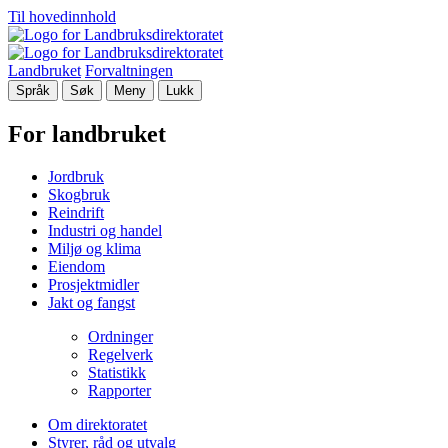
Til hovedinnhold
Landbruket
Forvaltningen
Språk
Søk
Meny
Lukk
For landbruket
Jordbruk
Skogbruk
Reindrift
Industri og handel
Miljø og klima
Eiendom
Prosjektmidler
Jakt og fangst
Ordninger
Regelverk
Statistikk
Rapporter
Om direktoratet
Styrer, råd og utvalg