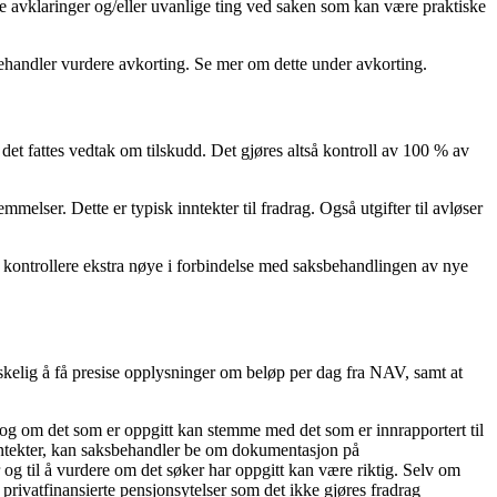
e avklaringer og/eller uvanlige ting ved saken som kan være praktiske
aksbehandler vurdere avkorting. Se mer om dette under avkorting.
det fattes vedtak om tilskudd. Det gjøres altså kontroll av 100 % av
mmelser. Dette er typisk inntekter til fradrag. Også utgifter til avløser
 å kontrollere ekstra nøye i forbindelse med saksbehandlingen av nye
skelig å få presise opplysninger om beløp per dag fra NAV, samt at
r og om det som er oppgitt kan stemme med det som er innrapportert til
inntekter, kan saksbehandler be om dokumentasjon på
 og til å vurdere om det søker har oppgitt kan være riktig. Selv om
 privatfinansierte pensjonsytelser som det ikke gjøres fradrag