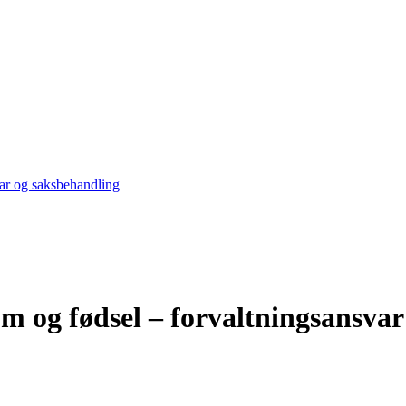
var og saksbehandling
om og fødsel – forvaltningsansva