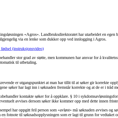
lingsløsningen «Agros». Landbruksdirektoratet har utarbeidet en egen 
 tilgjengelig via en lenke som dukker opp ved innlogging i Agros.
fødsel (instruksjonsvideo)
behandler stor grad av støtte, men kommunen har ansvar for å kvalitet
omatisk til utbetaling.
krevende er utgangspunktet at man har tillit til at søker gir korrekte op
ngene søker har lagt inn i søknaden fremstår korrekte og at de er i trå
aksbehandler kontakte søker for å oppklare. § 10 i sykdomsavløsningsfors
en eventuelt avvises dersom søker ikke kommer opp med dette innen frist
 eksempel har oppgitt feil person som «avløst» må søknaden avvises og 
en fotnote til søknadsopplysningen som er lagt til grunn for vedtaket om