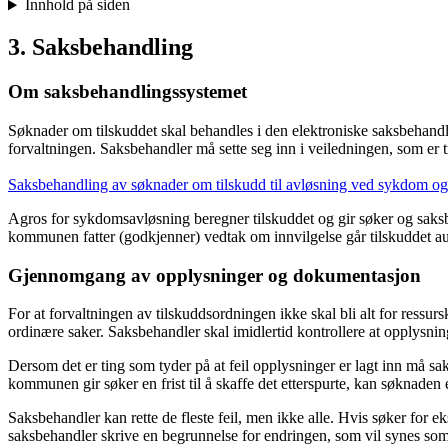
Innhold på siden
3. Saksbehandling
Om saksbehandlingssystemet
Søknader om tilskuddet skal behandles i den elektroniske saksbehand
forvaltningen. Saksbehandler må sette seg inn i veiledningen, som er
Saksbehandling av søknader om tilskudd til avløsning ved sykdom og 
Agros for sykdomsavløsning beregner tilskuddet og gir søker og saks
kommunen fatter (godkjenner) vedtak om innvilgelse går tilskuddet aut
Gjennomgang av opplysninger og dokumentasjon
For at forvaltningen av tilskuddsordningen ikke skal bli alt for ressurs
ordinære saker. Saksbehandler skal imidlertid kontrollere at opplysni
Dersom det er ting som tyder på at feil opplysninger er lagt inn må s
kommunen gir søker en frist til å skaffe det etterspurte, kan søknad
Saksbehandler kan rette de fleste feil, men ikke alle. Hvis søker for
saksbehandler skrive en begrunnelse for endringen, som vil synes som 