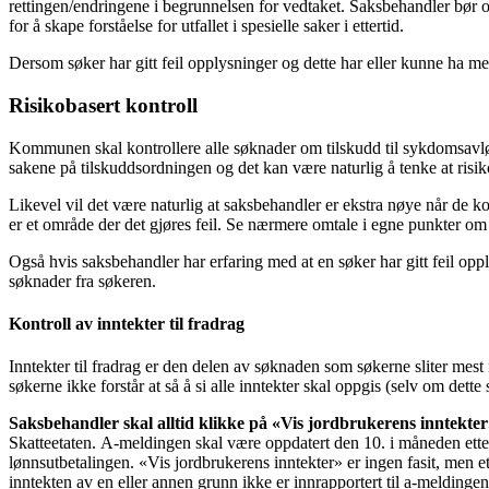
rettingen/endringene i begrunnelsen for vedtaket. Saksbehandler bør o
for å skape forståelse for utfallet i spesielle saker i ettertid.
Dersom søker har gitt feil opplysninger og dette har eller kunne ha med
Risikobasert kontroll
Kommunen skal kontrollere alle søknader om tilskudd til sykdomsavløsn
sakene på tilskuddsordningen og det kan være naturlig å tenke at risik
Likevel vil det være naturlig at saksbehandler er ekstra nøye når de kont
er et område der det gjøres feil. Se nærmere omtale i egne punkter om
Også hvis saksbehandler har erfaring med at en søker har gitt feil opp
søknader fra søkeren.
Kontroll av inntekter til fradrag
Inntekter til fradrag er den delen av søknaden som søkerne sliter mes
søkerne ikke forstår at så å si alle inntekter skal oppgis (selv om dette 
Saksbehandler skal alltid klikke på «Vis jordbrukerens inntekte
Skatteetaten. A-meldingen skal være oppdatert den 10. i måneden ette
lønnsutbetalingen. «Vis jordbrukerens inntekter» er ingen fasit, men e
inntekten av en eller annen grunn ikke er innrapportert til a-meldinge