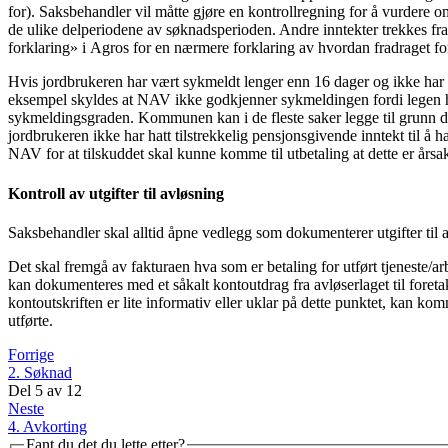
for). Saksbehandler vil måtte gjøre en kontrollregning for å vurdere om 
de ulike delperiodene av søknadsperioden. Andre inntekter trekkes fra 
forklaring» i Agros for en nærmere forklaring av hvordan fradraget f
Hvis jordbrukeren har vært sykmeldt lenger enn 16 dager og ikke ha
eksempel skyldes at NAV ikke godkjenner sykmeldingen fordi legen har 
sykmeldingsgraden. Kommunen kan i de fleste saker legge til grunn d
jordbrukeren ikke har hatt tilstrekkelig pensjonsgivende inntekt til å 
NAV for at tilskuddet skal kunne komme til utbetaling at dette er årsak
Kontroll av utgifter til avløsning
Saksbehandler skal alltid åpne vedlegg som dokumenterer utgifter til av
Det skal fremgå av fakturaen hva som er betaling for utført tjeneste/ar
kan dokumenteres med et såkalt kontoutdrag fra avløserlaget til foreta
kontoutskriften er lite informativ eller uklar på dette punktet, kan 
utførte.
Forrige
2. Søknad
Del
5
av
12
Neste
4. Avkorting
Fant du det du lette etter?