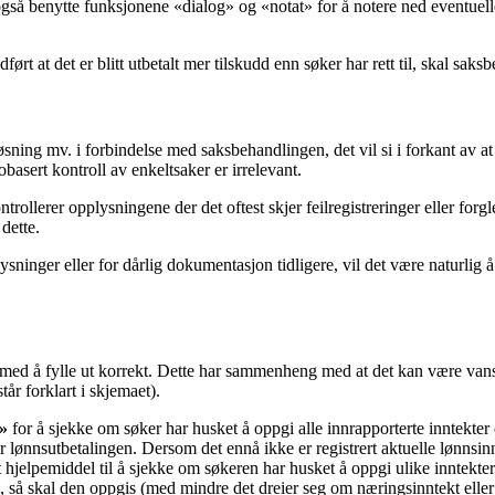
gså benytte funksjonene «dialog» og «notat» for å notere ned eventuell
ført at det er blitt utbetalt mer tilskudd enn søker har rett til, skal s
ing mv. i forbindelse med saksbehandlingen, det vil si i forkant av at 
obasert kontroll av enkeltsaker er irrelevant.
rollerer opplysningene der det oftest skjer feilregistreringer eller forgle
 dette.
lysninger eller for dårlig dokumentasjon tidligere, vil det være naturlig
t med å fylle ut korrekt. Dette har sammenheng med at det kan være van
står forklart i skjemaet).
r»
for å sjekke om søker har husket å oppgi alle innrapporterte inntekte
r lønnsutbetalingen. Dersom det ennå ikke er registrert aktuelle lønns
t hjelpemiddel til å sjekke om søkeren har husket å oppgi ulike inntekter
n, så skal den oppgis (med mindre det dreier seg om næringsinntekt eller