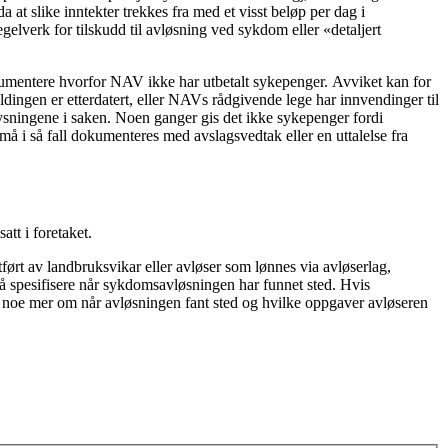
a at slike inntekter trekkes fra med et visst beløp per dag i
elverk for tilskudd til avløsning ved sykdom eller «detaljert
umentere hvorfor NAV ikke har utbetalt sykepenger. Avviket kan for
dingen er etterdatert, eller NAVs rådgivende lege har innvendinger til
sningene i saken. Noen ganger gis det ikke sykepenger fordi
 må i så fall dokumenteres med avslagsvedtak eller en uttalelse fra
satt i foretaket.
tført av landbruksvikar eller avløser som lønnes via avløserlag,
l å spesifisere når sykdomsavløsningen har funnet sted. Hvis
er noe mer om når avløsningen fant sted og hvilke oppgaver avløseren