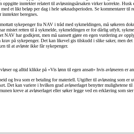
oppgitte inntekter relatert til avløsningsårsaken virker korrekte. Husk d
med et likt beløp per dag i hele søknadsperioden. Se kommentarer til reg
or inntekter beregnes.
r mottatt sykepenger fra NAV i tråd med sykmeldingen, må søkeren dok
mistet retten til å sykmelde, sykmeldingen er for dårlig utfylt, sykmel
et NAV har godkjent, men må uansett gjøre en egen vurdering av opply
ha krav på sykepenger. Det kan likevel gis tilskudd i slike saker, men det
en til at avløste ikke får sykepenger.
løser og alltid klikke på «Vis lønn til egen ansatt» hvis avløseren er an
beid og hva som er betaling for materiell. Utgifter til avløsning som er u
ket. Det kan variere i hvilken grad avløserlaget benytter mulighetene ti
kommunen kreve at avløserlaget eller søker legge ved en erklæring som si