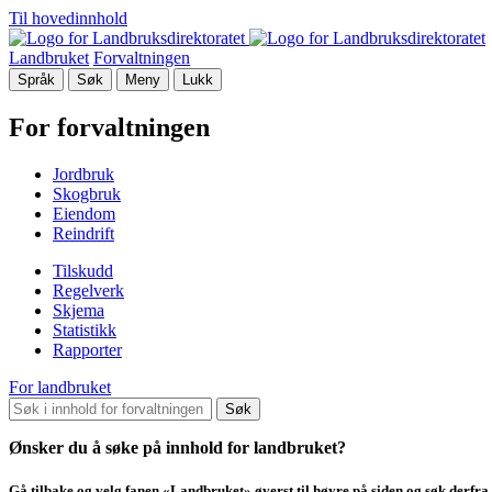
Til hovedinnhold
Landbruket
Forvaltningen
Språk
Søk
Meny
Lukk
For forvaltningen
Jordbruk
Skogbruk
Eiendom
Reindrift
Tilskudd
Regelverk
Skjema
Statistikk
Rapporter
For landbruket
Søk
Ønsker du å søke på innhold for landbruket?
Gå tilbake og velg fanen «Landbruket» øverst til høyre på siden og søk derfra.