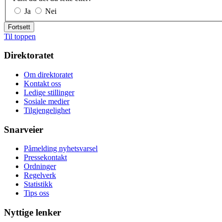
Ja
Nei
Fortsett
Til toppen
Direktoratet
Om direktoratet
Kontakt oss
Ledige stillinger
Sosiale medier
Tilgjengelighet
Snarveier
Påmelding nyhetsvarsel
Pressekontakt
Ordninger
Regelverk
Statistikk
Tips oss
Nyttige lenker