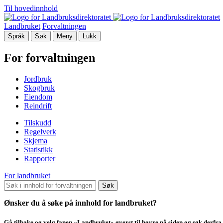
Til hovedinnhold
Landbruket
Forvaltningen
Språk
Søk
Meny
Lukk
For forvaltningen
Jordbruk
Skogbruk
Eiendom
Reindrift
Tilskudd
Regelverk
Skjema
Statistikk
Rapporter
For landbruket
Søk
Ønsker du å søke på innhold for landbruket?
Gå tilbake og velg fanen «Landbruket» øverst til høyre på siden og søk derfra.