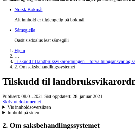
Norsk Bokmål
Alt innhold er tilgjengelig på bokmål
Sámegiella
Oasit sisdoalus leat sámegilli
Hjem
…
Tilskudd til landbruksvikarordningen – forvaltningsansvar og 
2. Om saksbehandlingssystemet
Tilskudd til landbruksvikarord
Publisert:
08.01.2021
Sist oppdatert:
28. januar 2021
Skriv ut dokumentet
Vis innholdsoversikten
Innhold på siden
2. Om saksbehandlingssystemet