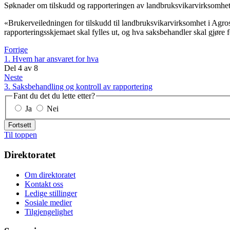
Søknader om tilskudd og rapporteringen av landbruksvikarvirksomhete
«Brukerveiledningen for tilskudd til landbruksvikarvirksomhet i Agros
rapporteringsskjemaet skal fylles ut, og hva saksbehandler skal gjøre 
Forrige
1. Hvem har ansvaret for hva
Del
4
av
8
Neste
3. Saksbehandling og kontroll av rapportering
Fant du det du lette etter?
Ja
Nei
Fortsett
Til toppen
Direktoratet
Om direktoratet
Kontakt oss
Ledige stillinger
Sosiale medier
Tilgjengelighet