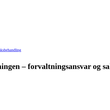
saksbehandling
ningen – forvaltningsansvar og s