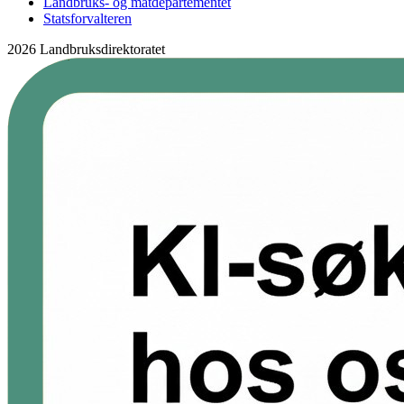
Landbruks- og matdepartementet
Statsforvalteren
2026 Landbruksdirektoratet