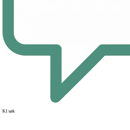
KI søk