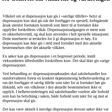
Vilkåret om at dispensasjon kan gis i «særlige tilfeller» betyr at
dispensasjon kun skal gis når det foreligger en spesiell, forbigående
årsak utenfor foretakets kontroll som fører til at foretaket ikke
oppfyller forskriftens vilkår. Dispensasjonsadgangen er ment som
en sikkerhetsventil, og skal kun anvendes i helt spesielle situasjoner.
Dette innebærer at terskelen for å gi dispensasjon er høy. En
dispensasjon kan ikke gis i strid med formålet med den aktuelle
bestemmelsen eller det aktuelle vilkåret.
En søker kan gis dispensasjon i en begrenset periode, inntil
virksomheten tilfredsstiller forskriftens krav. Det skal ikke gis varige
dispensasjoner.
Ved behandling av dispensasjonssøknaden skal saksbehandler hos
statsforvalteren foreta en konkret skjønnsmessig helhetsvurdering av
om det foreligger et særlig tilfelle som taler for at foretaket bør gis
tilskudd, selv om vilkårene i den aktuelle bestemmelsen ikke er
oppfylt. I helhetsvurderingen må saksbehandler vurdere alle forhold
som kan ha betydning i saken, både forhold som taler for og mot at
dispensasjon skal gis.
Det kan være aktuelt å innvilge dispensasjon dersom søker ikke var