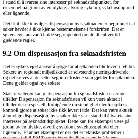
i stand til å ivareta sine interesser på søknadstidspunktet, for
eksempel på grunn av en ulykke, alvorlig sykdom, sykehusopphold
eller lignende.
Det skal ikke innvilges dispensasjon hvis søknaden er begrunnet i at
søker hevder å ikke kjenne bestemmelsene i forskriften. Det er
søkers eget ansvar å holde seg oppdatert om de til enhver tid
gjeldende regler.
9.2 Om dispensasjon fra søknadsfristen
Det er søkers eget ansvar å sørge for at søknaden blir levert i rett tid.
Søkere av regionalt miljøtilskudd er selvstendig næringsdrivende,
og det kreves at de setter seg inn i fristene som gjelder for søknaden.
Dette gjelder også nye søkere.
Statsforvalteren kan gi dispensasjon fra søknadsfristen i særlige
tilfeller. Dispensasjon fra søknadsfristen vil kun være aktuelt i
tilfeller der en spesiell, forbigående omstendighet utenfor søkers
kontroll gjorde at søker ikke fikk levert i tide. Det kan være aktuelt
å innvilge dispensasjon, hvis søker ikke var i stand til å ivareta sine
interesser på søknadstidspunktet. Dette kan for eksempel være på
grunn av en ulykke, alvorlig sykdom, sykehusopphold eller
lignende. Et annet eksempel er der det er tekniske problemer i
systemet (eStil-RMP) som gjør at det ikke er mulig å levere