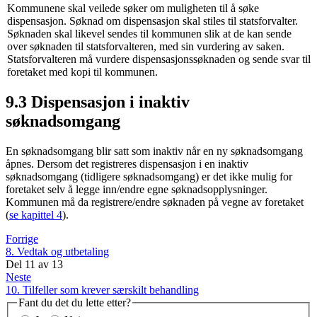
Kommunene skal veilede søker om muligheten til å søke
dispensasjon. Søknad om dispensasjon skal stiles til statsforvalter.
Søknaden skal likevel sendes til kommunen slik at de kan sende
over søknaden til statsforvalteren, med sin vurdering av saken.
Statsforvalteren må vurdere dispensasjonssøknaden og sende svar til
foretaket med kopi til kommunen.
9.3 Dispensasjon i inaktiv
søknadsomgang
En søknadsomgang blir satt som inaktiv når en ny søknadsomgang
åpnes. Dersom det registreres dispensasjon i en inaktiv
søknadsomgang (tidligere søknadsomgang) er det ikke mulig for
foretaket selv å legge inn/endre egne søknadsopplysninger.
Kommunen må da registrere/endre søknaden på vegne av foretaket
(
se kapittel 4
).
Forrige
8. Vedtak og utbetaling
Del
11
av
13
Neste
10. Tilfeller som krever særskilt behandling
Fant du det du lette etter?