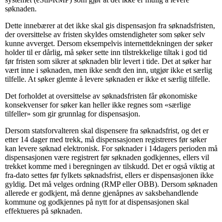
søknaden.
Dette innebærer at det ikke skal gis dispensasjon fra søknadsfristen,
der oversittelse av fristen skyldes omstendigheter som søker selv
kunne avverget. Dersom eksempelvis internettdekningen der søker
holder til er dårlig, må søker sette inn tilstrekkelige tiltak i god tid
før fristen som sikrer at søknaden blir levert i tide. Det at søker har
vært inne i søknaden, men ikke sendt den inn, utgjør ikke et særlig
tilfelle. At søker glemte å levere søknaden er ikke et særlig tilfelle.
Det forholdet at oversittelse av søknadsfristen får økonomiske
konsekvenser for søker kan heller ikke regnes som «særlige
tilfeller» som gir grunnlag for dispensasjon.
Dersom statsforvalteren skal dispensere fra søknadsfrist, og det er
etter 14 dager med trekk, må dispensasjonen registreres før søker
kan levere søknad elektronisk. For søknader i 14dagers perioden må
dispensasjonen være registrert før søknaden godkjennes, ellers vil
trekket komme med i beregningen av tilskudd. Det er også viktig at
fra-dato settes før fylkets søknadsfrist, ellers er dispensasjonen ikke
gyldig. Det må velges ordning (RMP eller OBB). Dersom søknaden
allerede er godkjent, må denne gjenåpnes av saksbehandlende
kommune og godkjennes på nytt for at dispensasjonen skal
effektueres på søknaden.