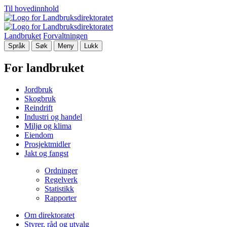
Til hovedinnhold
Landbruket
Forvaltningen
Språk
Søk
Meny
Lukk
For landbruket
Jordbruk
Skogbruk
Reindrift
Industri og handel
Miljø og klima
Eiendom
Prosjektmidler
Jakt og fangst
Ordninger
Regelverk
Statistikk
Rapporter
Om direktoratet
Styrer, råd og utvalg