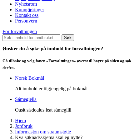
Nyhetsrom
Kunngjøringer
Kontakt oss
Personvern
For forvaltningen
Søk
Ønsker du å søke på innhold for forvaltningen?
Gå tilbake og velg fanen «Forvaltningen» øverst til høyre på siden og søk
derfra.
Norsk Bokmål
Alt innhold er tilgjengelig på bokmål
Sámegiella
Oasit sisdoalus leat sámegilli
Hjem
Jordbruk
Informasjon om straumstøtte
Kva søknadsskjema skal eg nytte?