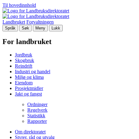
Til hovedinnhold
Landbruket
Forvaltningen
Språk
Søk
Meny
Lukk
For landbruket
Jordbruk
Skogbruk
Reindrift
Industri og handel
Miljø og klima
Eiendom
Prosjektmidler
Jakt og fangst
Ordninger
Regelverk
Statistikk
Rapporter
Om direktoratet
Styrer, råd og utvalg