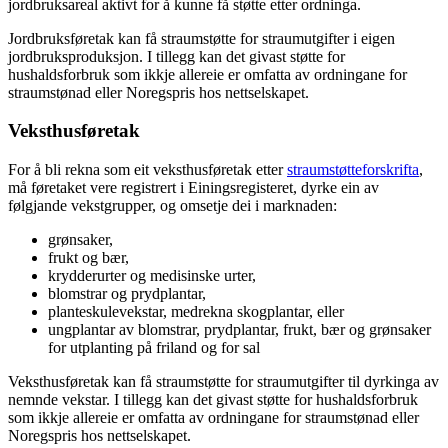
jordbruksareal aktivt for å kunne få støtte etter ordninga.
Jordbruksføretak kan få straumstøtte for straumutgifter i eigen
jordbruksproduksjon. I tillegg kan det givast støtte for
hushaldsforbruk som ikkje allereie er omfatta av ordningane for
straumstønad eller Noregspris hos nettselskapet.
Veksthusføretak
For å bli rekna som eit veksthusføretak etter
straumstøtteforskrifta
,
må føretaket vere registrert i Einingsregisteret, dyrke ein av
følgjande vekstgrupper, og omsetje dei i marknaden:
grønsaker,
frukt og bær,
krydderurter og medisinske urter,
blomstrar og prydplantar,
planteskulevekstar, medrekna skogplantar, eller
ungplantar av blomstrar, prydplantar, frukt, bær og grønsaker
for utplanting på friland og for sal
Veksthusføretak kan få straumstøtte for straumutgifter til dyrkinga av
nemnde vekstar. I tillegg kan det givast støtte for hushaldsforbruk
som ikkje allereie er omfatta av ordningane for straumstønad eller
Noregspris hos nettselskapet.