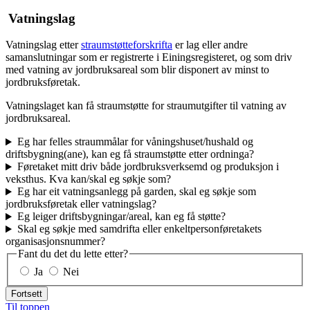
Vatningslag
Vatningslag etter
straumstøtteforskrifta
er lag eller andre
samanslutningar som er registrerte i Einingsregisteret, og som driv
med vatning av jordbruksareal som blir disponert av minst to
jordbruksføretak.
Vatningslaget kan få straumstøtte for straumutgifter til vatning av
jordbruksareal.
Eg har felles straummålar for våningshuset/hushald og
driftsbygning(ane), kan eg få straumstøtte etter ordninga?
Føretaket mitt driv både jordbruksverksemd og produksjon i
veksthus. Kva kan/skal eg søkje som?
Eg har eit vatningsanlegg på garden, skal eg søkje som
jordbruksføretak eller vatningslag?
Eg leiger driftsbygningar/areal, kan eg få støtte?
Skal eg søkje med samdrifta eller enkeltpersonføretakets
organisasjonsnummer?
Fant du det du lette etter?
Ja
Nei
Fortsett
Til toppen