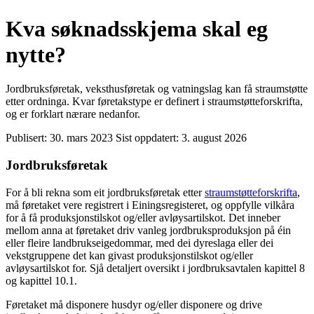
Kva søknadsskjema skal eg
nytte?
Jordbruksføretak, veksthusføretak og vatningslag kan få straumstøtte
etter ordninga. Kvar føretakstype er definert i straumstøtteforskrifta,
og er forklart nærare nedanfor.
Publisert:
30. mars 2023
Sist oppdatert:
3. august 2026
Jordbruksføretak
For å bli rekna som eit jordbruksføretak etter
straumstøtteforskrifta
,
må føretaket vere registrert i Einingsregisteret, og oppfylle vilkåra
for å få produksjonstilskot og/eller avløysartilskot. Det inneber
mellom anna at føretaket driv vanleg jordbruksproduksjon på éin
eller fleire landbrukseigedommar, med dei dyreslaga eller dei
vekstgruppene det kan givast produksjonstilskot og/eller
avløysartilskot for. Sjå detaljert oversikt i jordbruksavtalen kapittel 8
og kapittel 10.1.
Føretaket må disponere husdyr og/eller disponere og drive