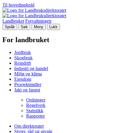
Til hovedinnhold
Landbruket
Forvaltningen
Språk
Søk
Meny
Lukk
For landbruket
Jordbruk
Skogbruk
Reindrift
Industri og handel
Miljø og klima
Eiendom
Prosjektmidler
Jakt og fangst
Ordninger
Regelverk
Statistikk
Rapporter
Om direktoratet
Styrer, råd og utvalg