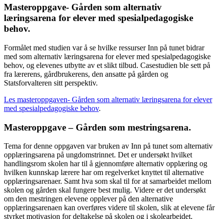
Masteroppgave- Gården som alternativ
læringsarena for elever med spesialpedagogiske
behov.
Formålet med studien var å se hvilke ressurser Inn på tunet bidrar
med som alternativ læringsarena for elever med spesialpedagogiske
behov, og elevenes utbytte av et slikt tilbud. Casestudien ble sett på
fra lærerens, gårdbrukerens, den ansatte på gården og
Statsforvalteren sitt perspektiv.
Les masteroppgaven- Gården som alternativ læringsarena for elever
med spesialpedagogiske behov
.
Masteroppgave – Gården som mestringsarena.
Tema for denne oppgaven var bruken av Inn på tunet som alternativ
opplæringsarena på ungdomstrinnet. Det er undersøkt hvilket
handlingsrom skolen har til å gjennomføre alternativ opplæring og
hvilken kunnskap lærere har om regelverket knyttet til alternative
opplæringsarenaer. Samt hva som skal til for at samarbeidet mellom
skolen og gården skal fungere best mulig. Videre er det undersøkt
om den mestringen elevene opplever på den alternative
opplæringsarenaen kan overføres videre til skolen, slik at elevene får
styrket motivasjon for deltakelse på skolen og i skolearbeidet.