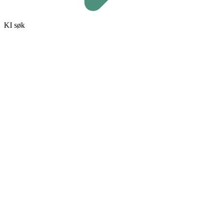
KI søk