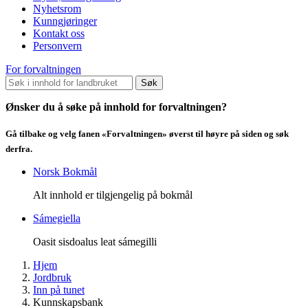
Nyhetsrom
Kunngjøringer
Kontakt oss
Personvern
For forvaltningen
Søk
Ønsker du å søke på innhold for forvaltningen?
Gå tilbake og velg fanen «Forvaltningen» øverst til høyre på siden og søk
derfra.
Norsk Bokmål
Alt innhold er tilgjengelig på bokmål
Sámegiella
Oasit sisdoalus leat sámegilli
Hjem
Jordbruk
Inn på tunet
Kunnskapsbank