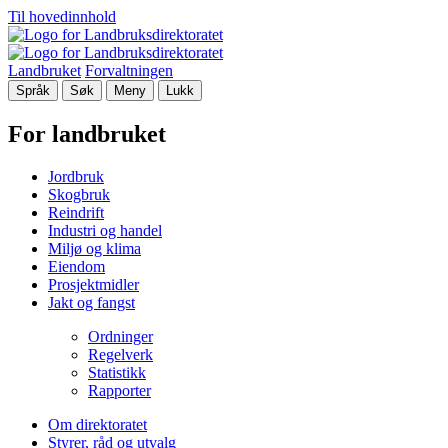
Til hovedinnhold
Landbruket
Forvaltningen
Språk
Søk
Meny
Lukk
For landbruket
Jordbruk
Skogbruk
Reindrift
Industri og handel
Miljø og klima
Eiendom
Prosjektmidler
Jakt og fangst
Ordninger
Regelverk
Statistikk
Rapporter
Om direktoratet
Styrer, råd og utvalg