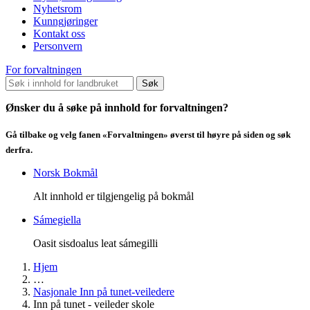
Nyhetsrom
Kunngjøringer
Kontakt oss
Personvern
For forvaltningen
Søk
Ønsker du å søke på innhold for forvaltningen?
Gå tilbake og velg fanen «Forvaltningen» øverst til høyre på siden og søk
derfra.
Norsk Bokmål
Alt innhold er tilgjengelig på bokmål
Sámegiella
Oasit sisdoalus leat sámegilli
Hjem
…
Nasjonale Inn på tunet-veiledere
Inn på tunet - veileder skole