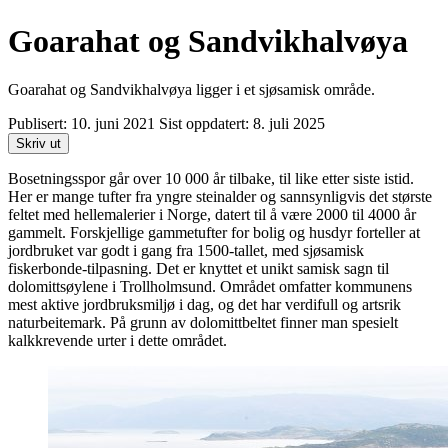
Goarahat og Sandvikhalvøya
Goarahat og Sandvikhalvøya ligger i et sjøsamisk område.
Publisert:
10. juni 2021
Sist oppdatert:
8. juli 2025
Skriv ut
Bosetningsspor går over 10 000 år tilbake, til like etter siste istid.
Her er mange tufter fra yngre steinalder og sannsynligvis det største
feltet med hellemalerier i Norge, datert til å være 2000 til 4000 år
gammelt. Forskjellige gammetufter for bolig og husdyr forteller at
jordbruket var godt i gang fra 1500-tallet, med sjøsamisk
fiskerbonde-tilpasning. Det er knyttet et unikt samisk sagn til
dolomittsøylene i Trollholmsund. Området omfatter kommunens
mest aktive jordbruksmiljø i dag, og det har verdifull og artsrik
naturbeitemark. På grunn av dolomittbeltet finner man spesielt
kalkkrevende urter i dette området.