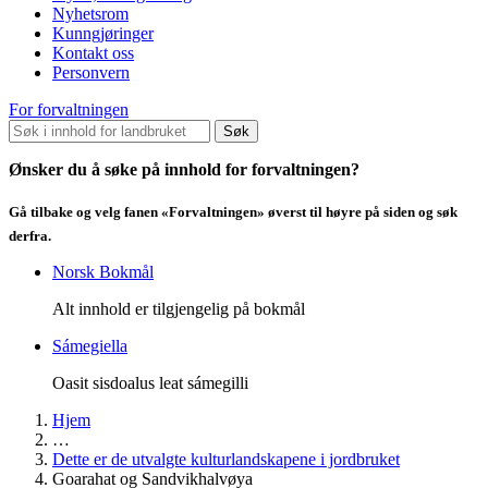
Nyhetsrom
Kunngjøringer
Kontakt oss
Personvern
For forvaltningen
Søk
Ønsker du å søke på innhold for forvaltningen?
Gå tilbake og velg fanen «Forvaltningen» øverst til høyre på siden og søk
derfra.
Norsk Bokmål
Alt innhold er tilgjengelig på bokmål
Sámegiella
Oasit sisdoalus leat sámegilli
Hjem
…
Dette er de utvalgte kulturlandskapene i jordbruket
Goarahat og Sandvikhalvøya