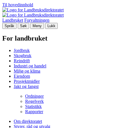
Til hovedinnhold
Landbruket
Forvaltningen
Språk
Søk
Meny
Lukk
For landbruket
Jordbruk
Skogbruk
Reindrift
Industri og handel
Miljø og klima
Eiendom
Prosjektmidler
Jakt og fangst
Ordninger
Regelverk
Statistikk
Rapporter
Om direktoratet
Styrer, råd og utvalg