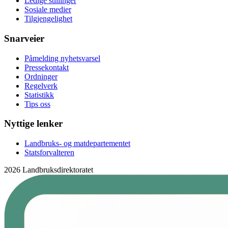
Ledige stillinger
Sosiale medier
Tilgjengelighet
Snarveier
Påmelding nyhetsvarsel
Pressekontakt
Ordninger
Regelverk
Statistikk
Tips oss
Nyttige lenker
Landbruks- og matdepartementet
Statsforvalteren
2026 Landbruksdirektoratet