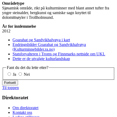
Områdetype
Sjøsamisk område, rikt på kulturminner med blant annet tufter fra
yngre steinalder, bergkunst og samiske sagn knyttet til
dolomittsøyler i Trollholmsund.
År for innlemmelse
2012
Goarahat og Sandvikhalvøya i kart
Endringsbilder Goarahat og Sandvikhalvøya
(Kulturminnebilder.ra.no)
Statsforvalteren i Troms og Finnmarks nettside om UKL
Dette er de utvalgte kulturlandskap
Fant du det du lette etter?
Ja
Nei
Fortsett
Til toppen
Direktoratet
Om direktoratet
Kontakt oss