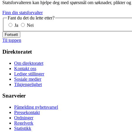
Statsforvalteren kan hjelpe deg med spørsmål om søknader, plikter og r
Finn din statsforvalter
Fant du det du lette etter?
Ja
Nei
Fortsett
Til toppen
Direktoratet
Om direktoratet
Kontakt oss
Ledige stillinger
Sosiale medier
Tilgjengelighet
Snarveier
Påmelding nyhetsvarsel
Pressekontakt
Ordninger
Regelverk
Statistikk