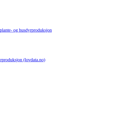
i plante- og husdyrproduksjon
dyrproduksjon (lovdata.no)