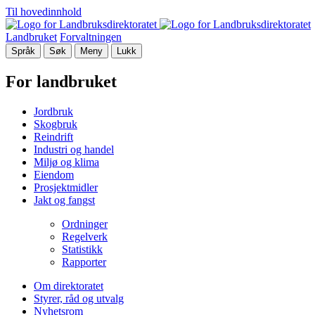
Til hovedinnhold
Landbruket
Forvaltningen
Språk
Søk
Meny
Lukk
For landbruket
Jordbruk
Skogbruk
Reindrift
Industri og handel
Miljø og klima
Eiendom
Prosjektmidler
Jakt og fangst
Ordninger
Regelverk
Statistikk
Rapporter
Om direktoratet
Styrer, råd og utvalg
Nyhetsrom