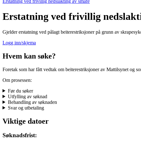
Erstatning ved frivillig nedslakting av småfe
Erstatning ved frivillig nedslak
Gjelder erstatning ved pålagt beiterestriksjoner på grunn av skrapesy
Logg inn/skjema
Hvem kan søke?
Foretak som har fått vedtak om beiterestriksjoner av Mattilsynet og s
Om prosessen:
Før du søker
Utfylling av søknad
Behandling av søknaden
Svar og utbetaling
Viktige datoer
Søknadsfrist: