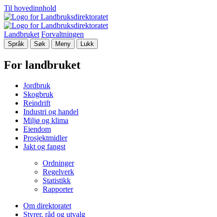
Til hovedinnhold
Landbruket
Forvaltningen
Språk
Søk
Meny
Lukk
For landbruket
Jordbruk
Skogbruk
Reindrift
Industri og handel
Miljø og klima
Eiendom
Prosjektmidler
Jakt og fangst
Ordninger
Regelverk
Statistikk
Rapporter
Om direktoratet
Styrer, råd og utvalg