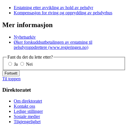
Erstatning etter avvikling av hold av pelsdyr
Kompensasjon for riving og opprydding av pelsdyrhus
Mer informasjon
Nyhetsarkiv
Øker forskuddsutbetalingen av erstatning til
pelsdyroppdrettere (www.regjeringen.no)
Fant du det du lette etter?
Ja
Nei
Fortsett
Til toppen
Direktoratet
Om direktoratet
Kontakt oss
Ledige stillinger
Sosiale medier
Tilgjengelighet