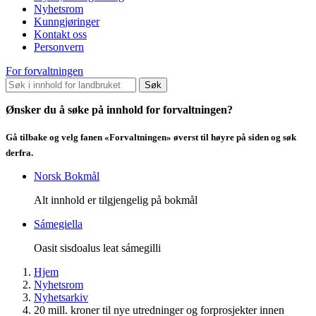
Nyhetsrom
Kunngjøringer
Kontakt oss
Personvern
For forvaltningen
Søk
Ønsker du å søke på innhold for forvaltningen?
Gå tilbake og velg fanen «Forvaltningen» øverst til høyre på siden og søk
derfra.
Norsk Bokmål
Alt innhold er tilgjengelig på bokmål
Sámegiella
Oasit sisdoalus leat sámegilli
Hjem
Nyhetsrom
Nyhetsarkiv
20 mill. kroner til nye utredninger og forprosjekter innen