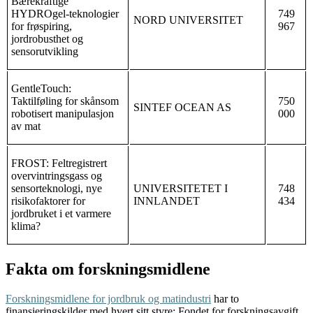
Bærekraftige
HYDROgel-teknologier
749
NORD UNIVERSITET
for frøspiring,
967
jordrobusthet og
sensorutvikling
GentleTouch:
Taktilføling for skånsom
750
SINTEF OCEAN AS
robotisert manipulasjon
000
av mat
FROST: Feltregistrert
overvintringsgass og
sensorteknologi, nye
UNIVERSITETET I
748
risikofaktorer for
INNLANDET
434
jordbruket i et varmere
klima?
Fakta om forskningsmidlene
Forskningsmidlene for jordbruk og matindustri
har to
finansieringskilder med hvert sitt styre; Fondet for forskningsavgift