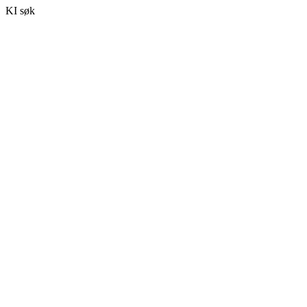
KI søk