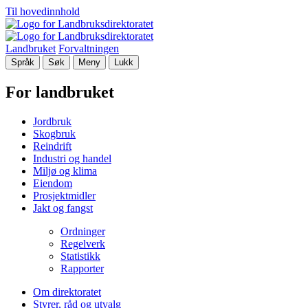
Til hovedinnhold
Landbruket
Forvaltningen
Språk
Søk
Meny
Lukk
For landbruket
Jordbruk
Skogbruk
Reindrift
Industri og handel
Miljø og klima
Eiendom
Prosjektmidler
Jakt og fangst
Ordninger
Regelverk
Statistikk
Rapporter
Om direktoratet
Styrer, råd og utvalg