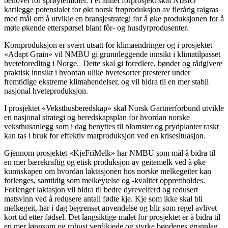
behovet for sprøytemidler. I et annet forprosjekt skal NIBIO
kartlegge potensialet for økt norsk frøproduksjon av flerårig raigras
med mål om å utvikle en bransjestrategi for å øke produksjonen for å
møte økende etterspørsel blant fôr- og husdyrprodusenter.
Kornproduksjon er svært utsatt for klimaendringer og i prosjektet
«Adapt Grain» vil NMBU gi grunnleggende innsikt i klimatilpasset
hveteforedling i Norge. Dette skal gi foredlere, bønder og rådgivere
praktisk innsikt i hvordan ulike hvetesorter presterer under
fremtidige ekstreme klimahendelser, og vil bidra til en mer stabil
nasjonal hveteproduksjon.
I prosjektet «Veksthusberedskap» skal Norsk Gartnerforbund utvikle
en nasjonal strategi og beredskapsplan for hvordan norske
veksthusanlegg som i dag benyttes til blomster og prydplanter raskt
kan tas i bruk for effektiv matproduksjon ved en krisesituasjon.
Gjennom prosjektet «KjeFriMelk» har NMBU som mål å bidra til
en mer bærekraftig og etisk produksjon av geitemelk ved å øke
kunnskapen om hvordan laktasjonen hos norske melkegeiter kan
forlenges, samtidig som melkeytelse og -kvalitet opprettholdes.
Forlenget laktasjon vil bidra til bedre dyrevelferd og redusert
matsvinn ved å redusere antall fødte kje. Kje som ikke skal bli
melkegeit, har i dag begrenset anvendelse og blir som regel avlivet
kort tid etter fødsel. Det langsiktige målet for prosjektet er å bidra til
en mer lønnsom og robust verdikjede og styrke bøndenes grunnlag