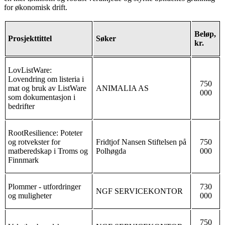
for økonomisk drift.
Beløp,
Prosjekttittel
Søker
kr.
LovListWare:
Lovendring om listeria i
750
mat og bruk av ListWare
ANIMALIA AS
000
som dokumentasjon i
bedrifter
RootResilience: Poteter
og rotvekster for
Fridtjof Nansen Stiftelsen på
750
matberedskap i Troms og
Polhøgda
000
Finnmark
Plommer - utfordringer
730
NGF SERVICEKONTOR
og muligheter
000
750