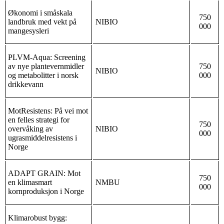
Økonomi i småskala
750
landbruk med vekt på
NIBIO
000
mangesysleri
PLVM-Aqua: Screening
av nye plantevernmidler
750
NIBIO
og metabolitter i norsk
000
drikkevann
MotResistens: På vei mot
en felles strategi for
750
overvåking av
NIBIO
000
ugrasmiddelresistens i
Norge
ADAPT GRAIN: Mot
750
en klimasmart
NMBU
000
kornproduksjon i Norge
Klimarobust bygg: