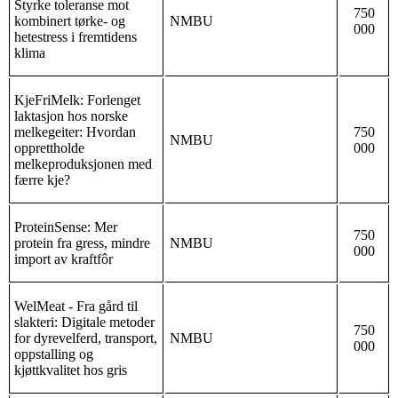
Styrke toleranse mot
750
kombinert tørke- og
NMBU
000
hetestress i fremtidens
klima
KjeFriMelk: Forlenget
laktasjon hos norske
melkegeiter: Hvordan
750
NMBU
opprettholde
000
melkeproduksjonen med
færre kje?
ProteinSense: Mer
750
protein fra gress, mindre
NMBU
000
import av kraftfôr
WelMeat - Fra gård til
slakteri: Digitale metoder
750
for dyrevelferd, transport,
NMBU
000
oppstalling og
kjøttkvalitet hos gris