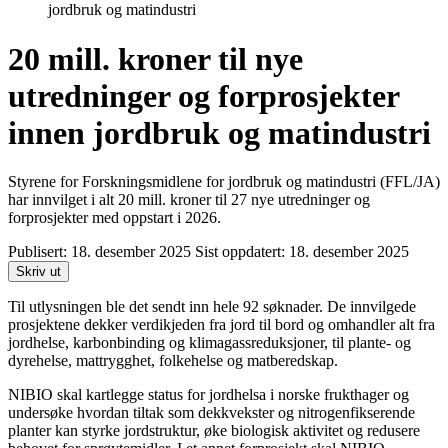
jordbruk og matindustri
20 mill. kroner til nye
utredninger og forprosjekter
innen jordbruk og matindustri
Styrene for Forskningsmidlene for jordbruk og matindustri (FFL/JA)
har innvilget i alt 20 mill. kroner til 27 nye utredninger og
forprosjekter med oppstart i 2026.
Publisert:
18. desember 2025
Sist oppdatert:
18. desember 2025
Skriv ut
Til utlysningen ble det sendt inn hele 92 søknader. De innvilgede
prosjektene dekker verdikjeden fra jord til bord og omhandler alt fra
jordhelse, karbonbinding og klimagassreduksjoner, til plante- og
dyrehelse, mattrygghet, folkehelse og matberedskap.
NIBIO skal kartlegge status for jordhelsa i norske frukthager og
undersøke hvordan tiltak som dekkvekster og nitrogenfikserende
planter kan styrke jordstruktur, øke biologisk aktivitet og redusere