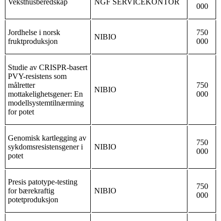
Veksthusberedskap
NGF SERVICEKONTOR
000
Jordhelse i norsk
750
NIBIO
fruktproduksjon
000
Studie av CRISPR-basert
PVY-resistens som
målretter
750
NIBIO
mottakelighetsgener: En
000
modellsystemtilnærming
for potet
Genomisk kartlegging av
750
sykdomsresistensgener i
NIBIO
000
potet
Presis patotype-testing
750
for bærekraftig
NIBIO
000
potetproduksjon