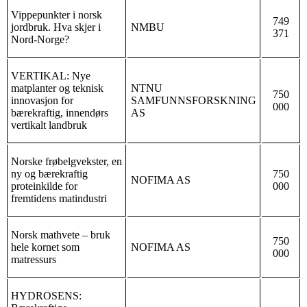
Vippepunkter i norsk
749
jordbruk. Hva skjer i
NMBU
371
Nord-Norge?
VERTIKAL: Nye
matplanter og teknisk
NTNU
750
innovasjon for
SAMFUNNSFORSKNING
000
bærekraftig, innendørs
AS
vertikalt landbruk
Norske frøbelgvekster, en
ny og bærekraftig
750
NOFIMA AS
proteinkilde for
000
fremtidens matindustri
Norsk mathvete – bruk
750
hele kornet som
NOFIMA AS
000
matressurs
HYDROSENS: