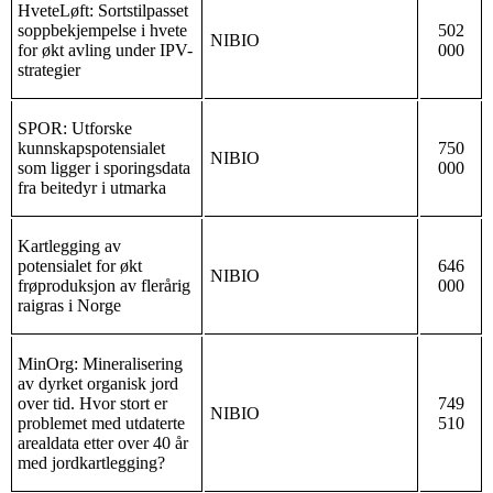
HveteLøft: Sortstilpasset
soppbekjempelse i hvete
502
NIBIO
for økt avling under IPV-
000
strategier
SPOR: Utforske
kunnskapspotensialet
750
NIBIO
som ligger i sporingsdata
000
fra beitedyr i utmarka
Kartlegging av
potensialet for økt
646
NIBIO
frøproduksjon av flerårig
000
raigras i Norge
MinOrg: Mineralisering
av dyrket organisk jord
over tid. Hvor stort er
749
NIBIO
problemet med utdaterte
510
arealdata etter over 40 år
med jordkartlegging?