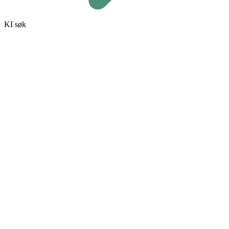
KI søk