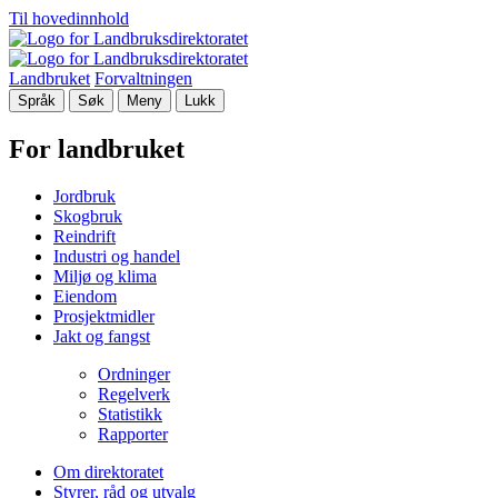
Til hovedinnhold
Landbruket
Forvaltningen
Språk
Søk
Meny
Lukk
For landbruket
Jordbruk
Skogbruk
Reindrift
Industri og handel
Miljø og klima
Eiendom
Prosjektmidler
Jakt og fangst
Ordninger
Regelverk
Statistikk
Rapporter
Om direktoratet
Styrer, råd og utvalg