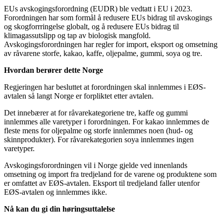
EUs avskogingsforordning (EUDR) ble vedtatt i EU i 2023.
Forordningen har som formål å redusere EUs bidrag til avskogings
og skogforrringelse globalt, og å redusere EUs bidrag til
klimagassutslipp og tap av biologisk mangfold.
Avskogingsforordningen har regler for import, eksport og omsetning
av råvarene storfe, kakao, kaffe, oljepalme, gummi, soya og tre.
Hvordan berører dette Norge
Regjeringen har besluttet at forordningen skal innlemmes i EØS-
avtalen så langt Norge er forpliktet etter avtalen.
Det innebærer at for råvarekategoriene tre, kaffe og gummi
innlemmes alle varetyper i forordningen. For kakao innlemmes de
fleste mens for oljepalme og storfe innlemmes noen (hud- og
skinnprodukter). For råvarekategorien soya innlemmes ingen
varetyper.
Avskogingsforordningen vil i Norge gjelde ved innenlands
omsetning og import fra tredjeland for de varene og produktene som
er omfattet av EØS-avtalen. Eksport til tredjeland faller utenfor
EØS-avtalen og innlemmes ikke.
Nå kan du gi din høringsuttalelse