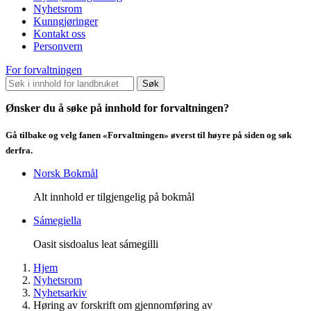
Nyhetsrom
Kunngjøringer
Kontakt oss
Personvern
For forvaltningen
Søk
Ønsker du å søke på innhold for forvaltningen?
Gå tilbake og velg fanen «Forvaltningen» øverst til høyre på siden og søk
derfra.
Norsk Bokmål
Alt innhold er tilgjengelig på bokmål
Sámegiella
Oasit sisdoalus leat sámegilli
Hjem
Nyhetsrom
Nyhetsarkiv
Høring av forskrift om gjennomføring av