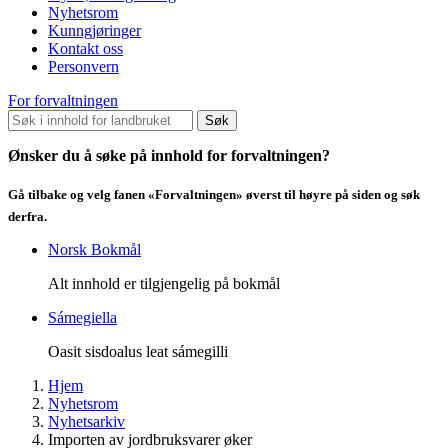
Nyhetsrom
Kunngjøringer
Kontakt oss
Personvern
For forvaltningen
Søk
Ønsker du å søke på innhold for forvaltningen?
Gå tilbake og velg fanen «Forvaltningen» øverst til høyre på siden og søk
derfra.
Norsk Bokmål
Alt innhold er tilgjengelig på bokmål
Sámegiella
Oasit sisdoalus leat sámegilli
Hjem
Nyhetsrom
Nyhetsarkiv
Importen av jordbruksvarer øker