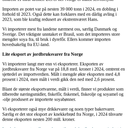
Importen av potet var på nesten 39 000 tonn i 2024, en dobling i
forhold til 2023. Også dette kan forklares med en dårlig avling i
2023, som ble kraftig redusert av ekstremværet Hans.
Vi importerer mest fra landene nærmest oss, særlig Danmark og
Sverige. Det viktigste unntaket er Brasil, som det importeres store
mengder soya fra, til bruk i dyrefôr. Ellers kommer importen
hovedsakelig fra EU-land.
Lite eksport av jordbruksvarer fra Norge
Vi importerer langt mer enn vi eksporterer. Eksporten av
jordbruksvarer fra Norge var på 18,8 mrd. kroner i 2024, omtrent en
sjettedel av importverdien. Målt i mengde økte eksporten med 4,8
prosent i 2024, men målt i verdi gikk den ned med 2,6 prosent.
Blant de største eksportvarene, målt i verdi, finner vi produkter som
tilberedte næringsmidler, fiskefôr, fiskemel, fiskeolje og soyamel og
-olje produsert av importerte soyabønner.
Vi eksporterer også mye drikkevarer og noen typer bakervarer.
Særlig er det stor eksport av knekkebrød fra Norge, i 2024 tilsvarte
denne eksporten nesten 200 mill. kroner.