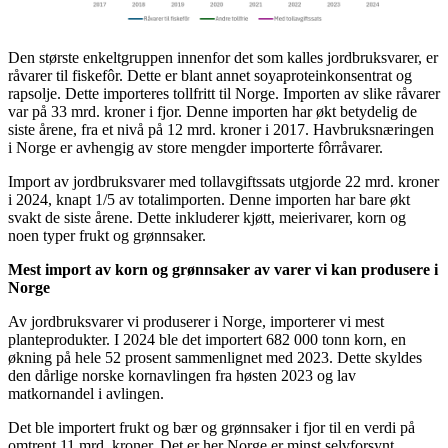
Den største enkeltgruppen innenfor det som kalles jordbruksvarer, er
råvarer til fiskefôr. Dette er blant annet soyaproteinkonsentrat og
rapsolje. Dette importeres tollfritt til Norge. Importen av slike råvarer
var på 33 mrd. kroner i fjor. Denne importen har økt betydelig de
siste årene, fra et nivå på 12 mrd. kroner i 2017. Havbruksnæringen
i Norge er avhengig av store mengder importerte fôrråvarer.
Import av jordbruksvarer med tollavgiftssats utgjorde 22 mrd. kroner
i 2024, knapt 1/5 av totalimporten. Denne importen har bare økt
svakt de siste årene. Dette inkluderer kjøtt, meierivarer, korn og
noen typer frukt og grønnsaker.
Mest import av korn og grønnsaker av varer vi kan produsere i
Norge
Av jordbruksvarer vi produserer i Norge, importerer vi mest
planteprodukter. I 2024 ble det importert 682 000 tonn korn, en
økning på hele 52 prosent sammenlignet med 2023. Dette skyldes
den dårlige norske kornavlingen fra høsten 2023 og lav
matkornandel i avlingen.
Det ble importert frukt og bær og grønnsaker i fjor til en verdi på
omtrent 11 mrd. kroner. Det er her Norge er minst selvforsynt.