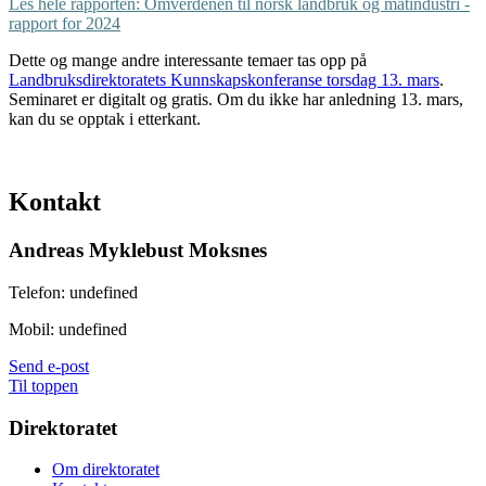
Les hele rapporten: Omverdenen til norsk landbruk og matindustri -
rapport for 2024
Dette og mange andre interessante temaer tas opp på
Landbruksdirektoratets Kunnskapskonferanse torsdag 13. mars
.
Seminaret er digitalt og gratis. Om du ikke har anledning 13. mars,
kan du se opptak i etterkant.
Kontakt
Andreas Myklebust Moksnes
Telefon:
undefined
Mobil:
undefined
Send e-post
Til toppen
Direktoratet
Om direktoratet