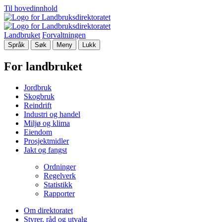
Til hovedinnhold
Landbruket
Forvaltningen
Språk
Søk
Meny
Lukk
For landbruket
Jordbruk
Skogbruk
Reindrift
Industri og handel
Miljø og klima
Eiendom
Prosjektmidler
Jakt og fangst
Ordninger
Regelverk
Statistikk
Rapporter
Om direktoratet
Styrer, råd og utvalg