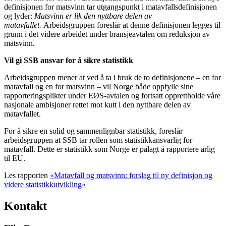
definisjonen for matsvinn tar utgangspunkt i matavfallsdefinisjonen
og lyder:
Matsvinn er lik den nyttbare delen av
matavfallet.
Arbeidsgruppen foreslår at denne definisjonen legges til
grunn i det videre arbeidet under bransjeavtalen om reduksjon av
matsvinn.
Vil gi SSB ansvar for å sikre statistikk
Arbeidsgruppen mener at ved å ta i bruk de to definisjonene – en for
matavfall og en for matsvinn – vil Norge både oppfylle sine
rapporteringsplikter under EØS-avtalen og fortsatt opprettholde våre
nasjonale ambisjoner rettet mot kutt i den nyttbare delen av
matavfallet.
For å sikre en solid og sammenlignbar statistikk, foreslår
arbeidsgruppen at SSB tar rollen som statistikkansvarlig for
matavfall. Dette er statistikk som Norge er pålagt å rapportere årlig
til EU.
Les rapporten
«Matavfall og matsvinn: forslag til ny definisjon og
videre statistikkutvikling»
Kontakt