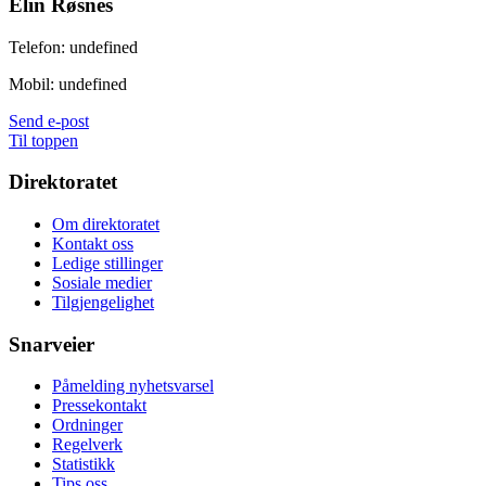
Elin Røsnes
Telefon:
undefined
Mobil:
undefined
Send e-post
Til toppen
Direktoratet
Om direktoratet
Kontakt oss
Ledige stillinger
Sosiale medier
Tilgjengelighet
Snarveier
Påmelding nyhetsvarsel
Pressekontakt
Ordninger
Regelverk
Statistikk
Tips oss