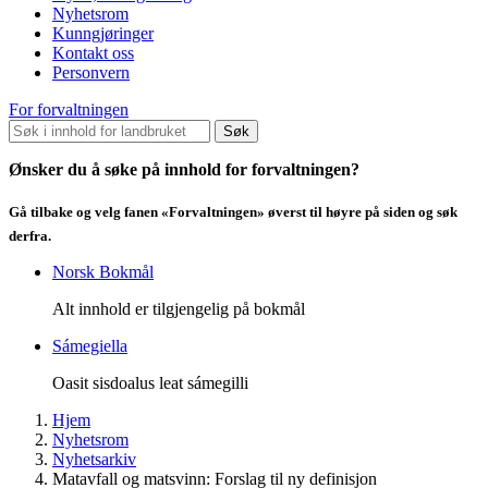
Nyhetsrom
Kunngjøringer
Kontakt oss
Personvern
For forvaltningen
Søk
Ønsker du å søke på innhold for forvaltningen?
Gå tilbake og velg fanen «Forvaltningen» øverst til høyre på siden og søk
derfra.
Norsk Bokmål
Alt innhold er tilgjengelig på bokmål
Sámegiella
Oasit sisdoalus leat sámegilli
Hjem
Nyhetsrom
Nyhetsarkiv
Matavfall og matsvinn: Forslag til ny definisjon