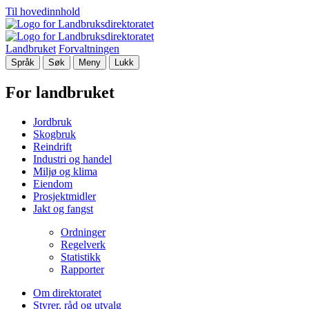
Til hovedinnhold
Landbruket
Forvaltningen
Språk
Søk
Meny
Lukk
For landbruket
Jordbruk
Skogbruk
Reindrift
Industri og handel
Miljø og klima
Eiendom
Prosjektmidler
Jakt og fangst
Ordninger
Regelverk
Statistikk
Rapporter
Om direktoratet
Styrer, råd og utvalg