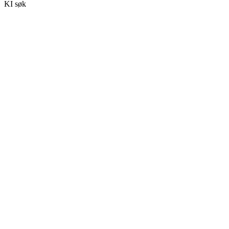
KI søk