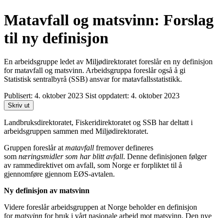
Matavfall og matsvinn: Forslag
til ny definisjon
En arbeidsgruppe ledet av Miljødirektoratet foreslår en ny definisjon
for matavfall og matsvinn. Arbeidsgruppa foreslår også å gi
Statistisk sentralbyrå (SSB) ansvar for matavfallsstatistikk.
Publisert:
4. oktober 2023
Sist oppdatert:
4. oktober 2023
Skriv ut
Landbruksdirektoratet, Fiskeridirektoratet og SSB har deltatt i
arbeidsgruppen sammen med Miljødirektoratet.
Gruppen foreslår at
matavfall
fremover defineres
som
næringsmidler som har blitt avfall
. Denne definisjonen følger
av rammedirektivet om avfall, som Norge er forpliktet til å
gjennomføre gjennom EØS-avtalen.
Ny definisjon av matsvinn
Videre foreslår arbeidsgruppen at Norge beholder en definisjon
for
matsvinn
for bruk i vårt nasjonale arbeid mot matsvinn. Den nye