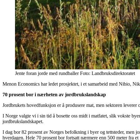
Jente foran jorde med rundballer Foto: Landbruksdirektoratet
Menon Economics har ledet prosjektet, i et samarbeid med Nibio, Niku 
70 prosent bor i nærheten av jordbrukslandskap
Jordbrukets hovedfunksjon er å produsere mat, men sektoren leverer og
I Norge valgte vi i sin tid å bosette oss midt i matfatet, slik vokste b
jordbrukslandskapet.
I dag bor 82 prosent av Norges befolkning i byer og tettsteder, men jord
hverdagen. Hele 70 prosent bor fortsatt nærmere enn 500 meter fra et