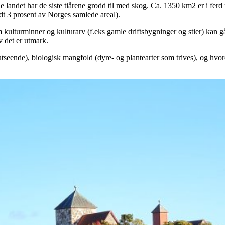
e landet har de siste tiårene grodd til med skog. Ca. 1350 km2 er i ferd
ndt 3 prosent av Norges samlede areal).
ulturminner og kulturarv (f.eks gamle driftsbygninger og stier) kan gå 
v det er utmark.
tseende), biologisk mangfold (dyre- og plantearter som trives), og hvord