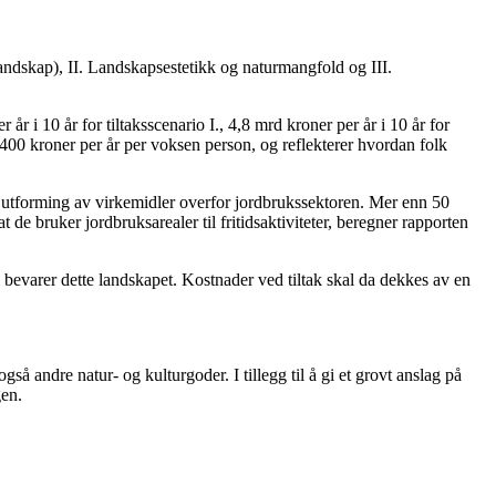
 landskap), II. Landskapsestetikk og naturmangfold og III.
år i 10 år for tiltaksscenario I., 4,8 mrd kroner per år i 10 år for
-1400 kroner per år per voksen person, og reflekterer hvordan folk
å i utforming av virkemidler overfor jordbrukssektoren. Mer enn 50
t de bruker jordbruksarealer til fritidsaktiviteter, beregner rapporten
om bevarer dette landskapet. Kostnader ved tiltak skal da dekkes av en
 andre natur- og kulturgoder. I tillegg til å gi et grovt anslag på
gen.