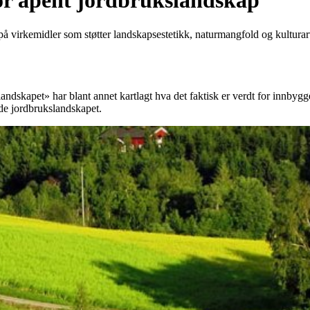
 for åpent jordbrukslandskap
 på virkemidler som støtter landskapsestetikk, naturmangfold og kulturar
andskapet» har blant annet kartlagt hva det faktisk er verdt for innby
lde jordbrukslandskapet.