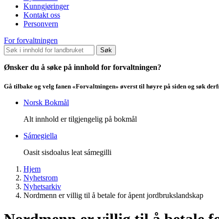
Kunngjøringer
Kontakt oss
Personvern
For forvaltningen
Søk
Ønsker du å søke på innhold for forvaltningen?
Gå tilbake og velg fanen «Forvaltningen» øverst til høyre på siden og søk der
Norsk Bokmål
Alt innhold er tilgjengelig på bokmål
Sámegiella
Oasit sisdoalus leat sámegilli
Hjem
Nyhetsrom
Nyhetsarkiv
Nordmenn er villig til å betale for åpent jordbrukslandskap