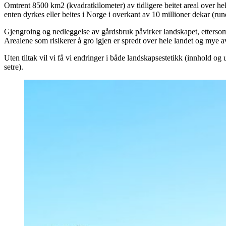
Omtrent 8500 km2 (kvadratkilometer) av tidligere beitet areal over hel
enten dyrkes eller beites i Norge i overkant av 10 millioner dekar (ru
Gjengroing og nedleggelse av gårdsbruk påvirker landskapet, ettersom k
Arealene som risikerer å gro igjen er spredt over hele landet og mye a
Uten tiltak vil vi få vi endringer
i både landskapsestetikk (innhold og u
setre).