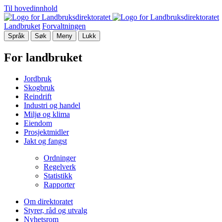
Til hovedinnhold
Landbruket
Forvaltningen
Språk
Søk
Meny
Lukk
For landbruket
Jordbruk
Skogbruk
Reindrift
Industri og handel
Miljø og klima
Eiendom
Prosjektmidler
Jakt og fangst
Ordninger
Regelverk
Statistikk
Rapporter
Om direktoratet
Styrer, råd og utvalg
Nyhetsrom