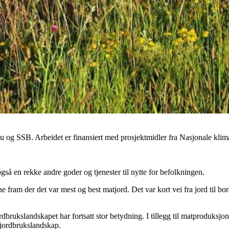
og SSB. Arbeidet er finansiert med prosjektmidler fra Nasjonale klima-
så en rekke andre goder og tjenester til nytte for befolkningen.
yene fram der det var mest og best matjord. Det var kort vei fra jord til 
brukslandskapet har fortsatt stor betydning. I tillegg til matproduksjonen
 jordbrukslandskap.