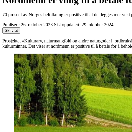
Nordmenn er villig til å betale
70 prosent av Norges befolkning er positive til at det legges mer vekt
Publisert:
26. oktober 2023
Sist oppdatert:
29. oktober 2024
Skriv ut
Prosjektet «Kulturarv, naturmangfold og andre naturgoder i jordbruksl
kulturminner. Det viser at nordmenn er positive til å betale for å beho