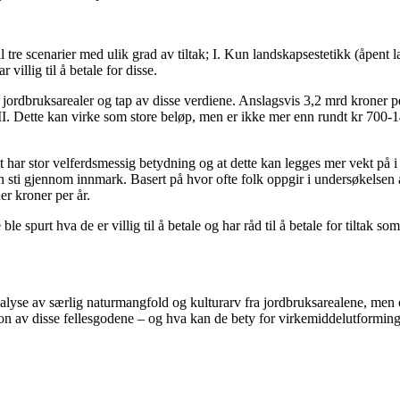
il tre scenarier med ulik grad av tiltak; I. Kun landskapsestetikk (åpent
illig til å betale for disse.
 jordbruksarealer og tap av disse verdiene. Anslagsvis 3,2 mrd kroner per 
io III. Dette kan virke som store beløp, men er ikke mer enn rundt kr 700
ielt har stor velferdsmessig betydning og at dette kan legges mer vekt p
 en sti gjennom innmark. Basert på hvor ofte folk oppgir i undersøkelsen a
der kroner per år.
 spurt hva de er villig til å betale og har råd til å betale for tiltak s
yse av særlig naturmangfold og kulturarv fra jordbruksarealene, men også
n av disse fellesgodene – og hva kan de bety for virkemiddelutformin