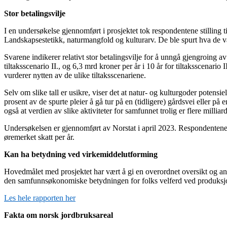
Stor betalingsvilje
I en undersøkelse gjennomført i prosjektet tok respondentene stilling t
Landskapsestetikk, naturmangfold og kulturarv. De ble spurt hva de var v
Svarene indikerer relativt stor betalingsvilje for å unngå gjengroing av
tiltaksscenario II., og 6,3 mrd kroner per år i 10 år for tiltaksscenar
vurderer nytten av de ulike tiltaksscenariene.
Selv om slike tall er usikre, viser det at natur- og kulturgoder potens
prosent av de spurte pleier å gå tur på en (tidligere) gårdsvei eller på
også at verdien av slike aktiviteter for samfunnet trolig er flere milliar
Undersøkelsen er gjennomført av Norstat i april 2023. Respondentene ble
øremerket skatt per år.
Kan ha betydning ved virkemiddelutforming
Hovedmålet med prosjektet har vært å gi en overordnet oversikt og anal
den samfunnsøkonomiske betydningen for folks velferd ved produksjo
Les hele rapporten her
Fakta om norsk jordbruksareal